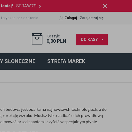
taniej!
- SPRAWDŹ!
 toryczne bez czekania
Zaloguj
Zarejestruj się
Koszyk:
DO KASY
0,00
PLN
Y SŁONECZNE
STREFA MAREK
ch budowa jest oparta na najnowszych technologiach, a do
 korekcję wzroku. Musisz tylko zadbać o ich prawidłową
zdejmować przed spaniem i czyścić w specjalnym płynie.