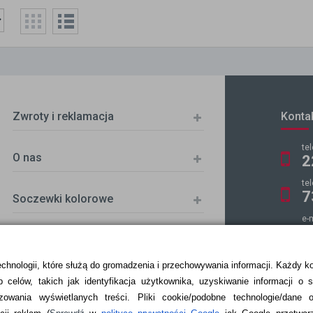
Zwroty i reklamacja
Konta
te
O nas
2
te
7
Soczewki kolorowe
e-
k
echnologii, które służą do gromadzenia i przechowywania informacji. Każdy k
 celów, takich jak identyfikacja użytkownika, uzyskiwanie informacji o 
ZKA
zowania wyświetlanych treści.
Pliki cookie/podobne technologie/dane 