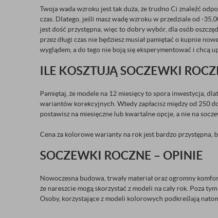
Twoja wada wzroku jest tak duża, że trudno Ci znaleźć odpow
czas. Dlatego, jeśli masz wadę wzroku w przedziale od -35
jest dość przystępna, więc to dobry wybór, dla osób oszcz
przez długi czas nie będziesz musiał pamiętać o kupnie n
wyglądem, a do tego nie boją się eksperymentować i chcą u
ILE KOSZTUJĄ SOCZEWKI ROCZ
Pamiętaj, że modele na 12 miesięcy to spora inwestycja, dla
wariantów korekcyjnych. Wtedy zapłacisz między od 250 do 4
postawisz na miesięczne lub kwartalne opcje, a nie na socze
Cena za kolorowe warianty na rok jest bardzo przystępna, bo 
SOCZEWKI ROCZNE – OPINIE
Nowoczesna budowa, trwały materiał oraz ogromny komfort s
że nareszcie mogą skorzystać z modeli na cały rok. Poza t
Osoby, korzystające z modeli kolorowych podkreślają nato