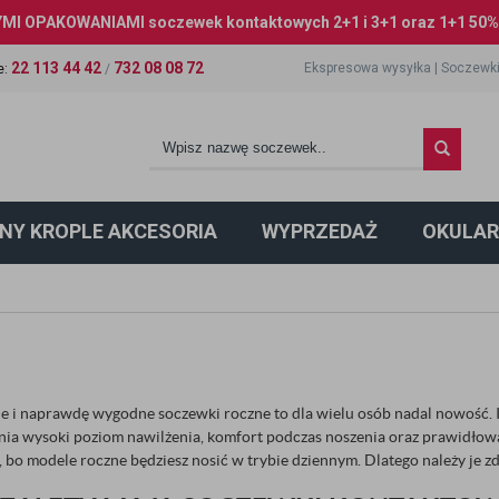
I OPAKOWANIAMI soczewek kontaktowych 2+1 i 3+1 oraz 1+1 50% 
22 113 44 42
732 08 08 72
Ekspresowa wysyłka
|
Soczewki
e
:
/
NY KROPLE AKCESORIA
WYPRZEDAŻ
OKULAR
 i naprawdę wygodne soczewki roczne to dla wielu osób nadal nowość. I
nia wysoki poziom nawilżenia, komfort podczas noszenia oraz prawidłową
, bo modele roczne będziesz nosić w trybie dziennym. Dlatego należy je 