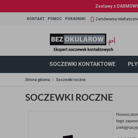
Zestawy z DARMOWYM
KONTAKT
POMOC
PORADNIKI
Zamówienia telefoniczn
SOCZEWKI KONTAKTOWE
PŁY
Strona główna
Soczewki roczne
SOCZEWKI ROCZNE
Nowoczesne
tego zapew
pielęgnację