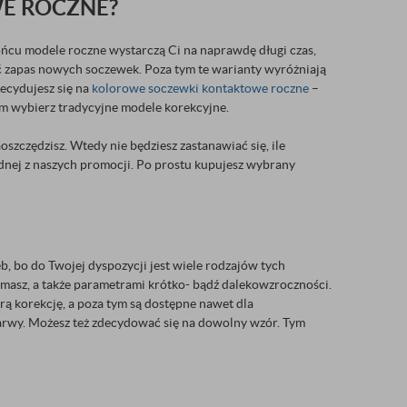
WE ROCZNE?
ońcu modele roczne wystarczą Ci na naprawdę długi czas,
bić zapas nowych soczewek. Poza tym te warianty wyróżniają
decydujesz się na
kolorowe soczewki kontaktowe roczne
–
em wybierz tradycyjne modele korekcyjne.
aoszczędzisz. Wtedy nie będziesz zastanawiać się, ile
jednej z naszych promocji. Po prostu kupujesz wybrany
 bo do Twojej dyspozycji jest wiele rodzajów tych
ą masz, a także parametrami krótko- bądź dalekowzroczności.
ą korekcję, a poza tym są dostępne nawet dla
arwy. Możesz też zdecydować się na dowolny wzór. Tym