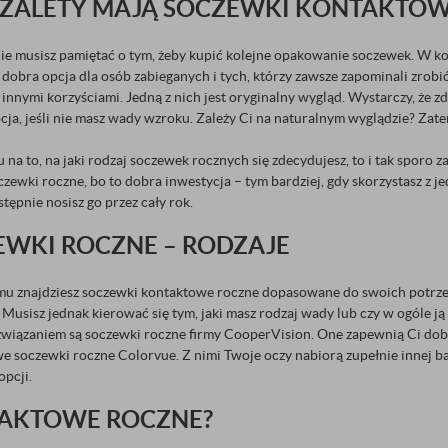
E ZALETY MAJĄ SOCZEWKI KONTAKTO
ie musisz pamiętać o tym, żeby kupić kolejne opakowanie soczewek. W k
o dobra opcja dla osób zabieganych i tych, którzy zawsze zapominali zro
 innymi korzyściami. Jedną z nich jest oryginalny wygląd. Wystarczy, że z
cja, jeśli nie masz wady wzroku. Zależy Ci na naturalnym wyglądzie? Zat
 na to, na jaki rodzaj soczewek rocznych się zdecydujesz, to i tak sporo z
czewki roczne, bo to dobra inwestycja – tym bardziej, gdy skorzystasz z 
stępnie nosisz go przez cały rok.
EWKI ROCZNE – RODZAJE
mu znajdziesz soczewki kontaktowe roczne dopasowane do swoich potrzeb,
Musisz jednak kierować się tym, jaki masz rodzaj wady lub czy w ogóle j
związaniem są soczewki roczne firmy CooperVision. One zapewnią Ci dobr
soczewki roczne Colorvue. Z nimi Twoje oczy nabiorą zupełnie innej b
opcji.
TAKTOWE ROCZNE?