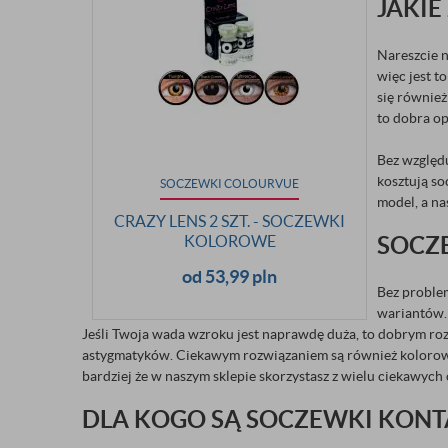
JAKI
Nareszcie n
więc jest t
się również
to dobra op
Bez względu
kosztują so
SOCZEWKI COLOURVUE
model, a na
CRAZY LENS 2 SZT. - SOCZEWKI
KOLOROWE
SOCZ
od 53,99 pln
Bez proble
wariantów. 
Jeśli Twoja wada wzroku jest naprawdę duża, to dobrym ro
astygmatyków. Ciekawym rozwiązaniem są również kolorowe 
bardziej że w naszym sklepie skorzystasz z wielu ciekawych 
DLA KOGO SĄ SOCZEWKI KON