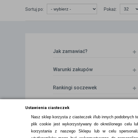
Sortuj po:
Pokaż:
Jak zamawiać?
Warunki zakupów
Rankingi soczewek
Zwrot (odstąpienie od umowy)
Ustawienia ciasteczek
Nasz sklep korzysta z ciasteczek i/lub innych podobnych t
plik cookie jest wykorzystywany do określonego celu lub
ZMIEŃ USTAWIENIA ZGODY NA CIASTEC
korzystania z naszego Sklepu lub w celu spersonali