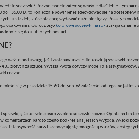
iednie soczewki? Roczne modele zatem są właśnie dla Ciebie. Tym bardziej
,00 do +35,00 D, to koniecznie powinieneś zdecydować się na dostępne w 
ędnych lub takich, które nie chcą wydawać dużo pieniędzy. Poza tym mode
owego opakowania. Oprócz tego
kolorowe soczewki na rok
zyskają uznanie 
podobnić się do ulubionych postaci.
NE?
tego weź to pod uwagę, jeśli zastanawiasz się, ile kosztują soczewki rocz
30 złotych za sztukę. Wyższa kwota dotyczy modeli dla astygmatyków. Zwró
wki roczne.
mieści się w przedziale 45-60 złotych. W zależności od tego, na jakim kol
prawiają, że tak wiele osób wybiera soczewki roczne. Opinie na ich tema
ym w komentarzach bardzo często podkreślana jest ich wygoda, wysoki po
miast intensywność barw i zachwycają się mnogością wzorów, dostępnych