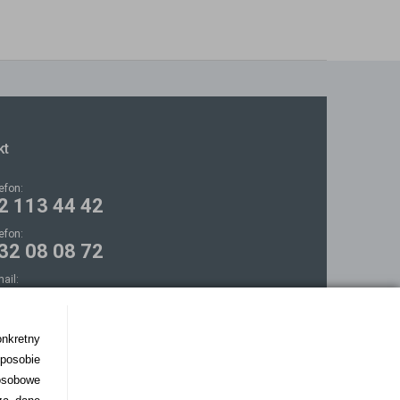
kt
lefon:
2 113 44 42
lefon:
32 08 08 72
mail:
ontakt@bezokularow.pl
onkretny
sposobie
osobowe