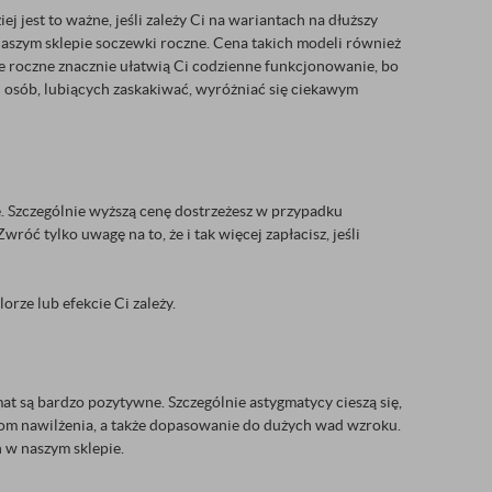
 jest to ważne, jeśli zależy Ci na wariantach na dłuższy
naszym sklepie soczewki roczne. Cena takich modeli również
le roczne znacznie ułatwią Ci codzienne funkcjonowanie, bo
u osób, lubiących zaskakiwać, wyróżniać się ciekawym
ne. Szczególnie wyższą cenę dostrzeżesz w przypadku
ć tylko uwagę na to, że i tak więcej zapłacisz, jeśli
orze lub efekcie Ci zależy.
t są bardzo pozytywne. Szczególnie astygmatycy cieszą się,
ziom nawilżenia, a także dopasowanie do dużych wad wzroku.
 w naszym sklepie.