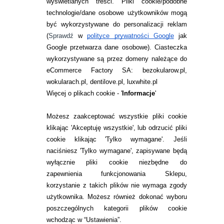
wyświetlanych treści.
Pliki cookie/podobne
technologie/dane osobowe użytkowników mogą
JAK ZAMAWIAĆ?
być wykorzystywane do personalizacji reklam
ZWROTY I REKLAMACJA
(
Sprawdź
w
polityce prywatności Google
jak
Google przetwarza dane osobowe
). Ciasteczka
WARUNKI ZAKUPÓW
wykorzystywane są przez domeny należące do
eCommerce Factory SA: bezokularow.pl,
O NAS
wokularach.pl, dentilove.pl, luxwhite.pl
RANKINGI SOCZEWEK
Więcej o plikach cookie - '
Informacje
'
SOCZEWKI KOLOROWE
Możesz zaakceptować wszystkie pliki cookie
Zwrot (odstąpienie od umowy)
klikając 'Akceptuję wszystkie', lub odrzucić pliki
cookie klikając 'Tylko wymagane'. Jeśli
ZMIEŃ USTAWIENIA ZGODY NA CIASTECZKA
naciśniesz 'Tylko wymagane', zapisywane będą
wyłącznie pliki cookie niezbędne do
KONTAKT
zapewnienia funkcjonowania Sklepu,
korzystanie z takich plików nie wymaga zgody
telefon:
22 113 44 42
użytkownika. Możesz również dokonać wyboru
poszczególnych kategorii plików cookie
telefon:
wchodząc w “Ustawienia”.
732 08 08 72