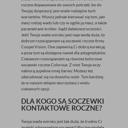
roczne dopasowane do swoich potrzeb, bo do
Twojej dyspozycji jest wiele rodzajów tych
wariantów. Musisz jednak kierować się tym, jaki
masz rodzaj wady lub czy w ogóle ją masz, a także
parametrami krótko- bądź dalekowzroczności.
Jeśli Twoja wada wzroku jest naprawdę duża, to
dobrym rozwiązaniem są soczewki roczne firmy
CooperVision. One zapewnią Ci dobrą korekcję,
a poza tym są dostępne nawet dla astygmatyków.
Ciekawym rozwiązaniem są również kolorowe
soczewki roczne Colorvue. Z nimi Twoje oczy
nabiorą zupełnie innej barwy. Możesz też
zdecydować się na dowolny wzór. Tym bardziej
że w naszym sklepie skorzystasz z wielu
ciekawych opcji.
DLA KOGO SĄ SOCZEWKI
KONTAKTOWE ROCZNE?
Twoja wada wzroku jest tak duża, że trudno Ci
znaleźć odpowiednie soczewki? Roczne modele