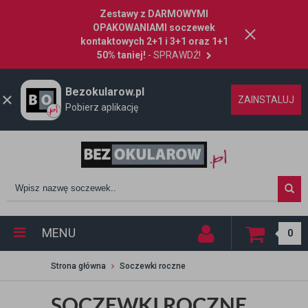
Zestawy z DARMOWYMI
OPAKOWANIAMI soczewek
kontaktowych 2+1 i 3+1 oraz 1+1
50% taniej!
- SPRAWDŹ!
Bezokularow.pl
ZAINSTALUJ
Pobierz aplikację
MENU
0
Strona główna
Soczewki roczne
SOCZEWKI ROCZNE