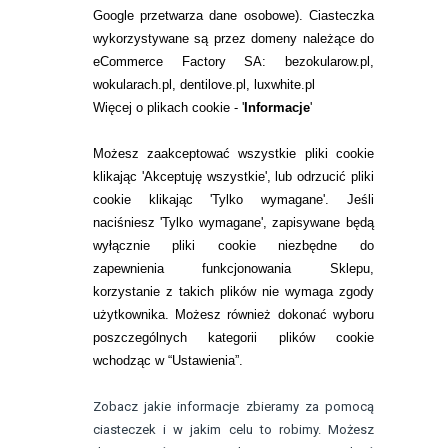
Google przetwarza dane osobowe
). Ciasteczka
WARUNKI ZAKUPÓW
wykorzystywane są przez domeny należące do
eCommerce Factory SA: bezokularow.pl,
O NAS
wokularach.pl, dentilove.pl, luxwhite.pl
RANKINGI SOCZEWEK
Więcej o plikach cookie - '
Informacje
'
SOCZEWKI KOLOROWE
Możesz zaakceptować wszystkie pliki cookie
Zwrot (odstąpienie od umowy)
klikając 'Akceptuję wszystkie', lub odrzucić pliki
cookie klikając 'Tylko wymagane'. Jeśli
ZMIEŃ USTAWIENIA ZGODY NA CIASTECZKA
naciśniesz 'Tylko wymagane', zapisywane będą
wyłącznie pliki cookie niezbędne do
KONTAKT
zapewnienia funkcjonowania Sklepu,
korzystanie z takich plików nie wymaga zgody
telefon:
22 113 44 42
użytkownika. Możesz również dokonać wyboru
poszczególnych kategorii plików cookie
telefon:
wchodząc w “Ustawienia”.
732 08 08 72
e-mail:
Zobacz jakie informacje zbieramy za pomocą
kontakt@bezokularow.pl
ciasteczek i w jakim celu to robimy. Możesz