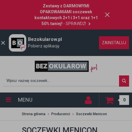
Zestawy z DARMOWYMI
OPAKOWANIAMI soczewek
kontaktowych 2+1 i 3+1 oraz 1+1
50% taniej!
- SPRAWDŹ!
Bezokularow.pl
ZAINSTALUJ
Pobierz aplikację
MENU
0
Strona główna
Producenci
Soczewki Menicon
SOCZEWKI MENICON