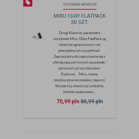
SOCZEWKI MENICON
MIRU 1DAY FLATPACK
30 SZT.
Drogi Kliencie, parametry
soczewek Miru 1Day FlatPack są
obecnie ograniczone i nie
planujemy ich uzupełniać.
Zapraszamy do zapoznania się z
ofertą naszych innych soczewek -
cenionych przez klientów -
EyeLove. Miru, nowa,
rewolucyjna soczewka z Japonii.
Wystarczy otworzyć unikalne,
płaskie opakowani...
70,99
pln
86,99
pln