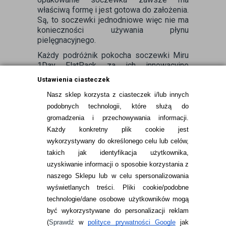
właściwą formę i jest gotowa do założenia.
Są, to soczewki jednodniowe więc nie ma
konieczności używania płynu
pielęgnacyjnego.
Każdy podróżnik pokocha soczewki Miru
1Day FlatPack za ich innowacyjne
wygodne opakowanie, ale także ultra
Ustawienia ciasteczek
cienką budowę soczewki, zapewniającą
komfort użytkowania przez cały dzień.
Nasz sklep korzysta z ciasteczek i/lub innych
podobnych technologii, które służą do
gromadzenia i przechowywania informacji.
Każdy konkretny plik cookie jest
wykorzystywany do określonego celu lub celów,
takich jak identyfikacja użytkownika,
uzyskiwanie informacji o sposobie korzystania z
naszego Sklepu lub w celu spersonalizowania
INFORMACJE KONTAKTOWE
wyświetlanych treści.
Pliki cookie/podobne
technologie/dane osobowe użytkowników mogą
JAK ZAMAWIAĆ?
być wykorzystywane do personalizacji reklam
ZWROTY I REKLAMACJA
(
Sprawdź
w
polityce prywatności Google
jak