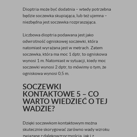
Dioptria może być dodatnia – wtedy potrzebna
będzie soczewka skupiająca, lub też ujemna –
niezbędna jest soczewka rozpraszająca.
Liczbowa dioptria podawana jest jako
odwrotność ogniskowej soczewki, która
natomiast wyrażana jest w metrach. Zatem
soczewka, która ma moc 1 dptr, to ogniskowa
wynosi 1 m. Natomiast w sytuacji, kiedy moc
soczewki wynosi 2 dptr, to mówimy o tym, że
ogniskowa wynosi 0,5 m.
SOCZEWKI
KONTAKTOWE 5 – CO
WARTO WIEDZIEĆ O TEJ
WADZIE?
Dzięki soczewkom kontaktowym można
skutecznie skorygować zarówno wady wzroku
związane z dalekowzrocznością, jak i z