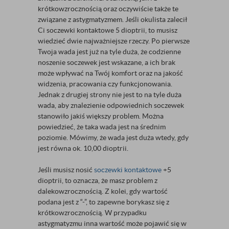
krótkowzrocznością oraz oczywiście także te
związane z astygmatyzmem. Jeśli okulista zalecił
Ci soczewki kontaktowe 5 dioptrii, to musisz
wiedzieć dwie najważniejsze rzeczy. Po pierwsze
Twoja wada jest już na tyle duża, że codzienne
noszenie soczewek jest wskazane, a ich brak
może wpływać na Twój komfort oraz na jakość
widzenia, pracowania czy funkcjonowania.
Jednak z drugiej strony nie jest to na tyle duża
wada, aby znalezienie odpowiednich soczewek
stanowiło jakiś większy problem. Można
powiedzieć, że taka wada jest na średnim
poziomie. Mówimy, że wada jest duża wtedy, gdy
jest równa ok. 10,00 dioptrii.
Jeśli musisz nosić
soczewki kontaktowe
+5
dioptrii, to oznacza, że masz problem z
dalekowzrocznością. Z kolei, gdy wartość
podana jest z “-”, to zapewne borykasz się z
krótkowzrocznością. W przypadku
astygmatyzmu inna wartość może pojawić się w