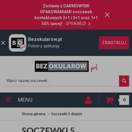
Zestawy z DARMOWYMI
OPAKOWANIAMI soczewek
kontaktowych 2+1 i 3+1 oraz 1+1
50% taniej!
- SPRAWDŹ!
Bezokularow.pl
ZAINSTALUJ
Pobierz aplikację
MENU
0
Strona główna
Soczewki 5 dioptrii
SOCZEWKI 5