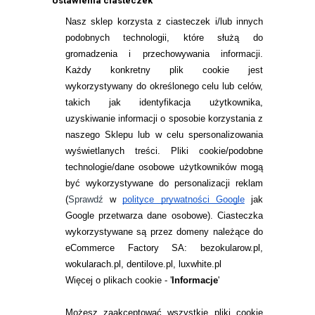
Ustawienia ciasteczek
Nasz sklep korzysta z ciasteczek i/lub innych
Sortuj po:
podobnych technologii, które służą do
gromadzenia i przechowywania informacji.
Każdy konkretny plik cookie jest
wykorzystywany do określonego celu lub celów,
takich jak identyfikacja użytkownika,
uzyskiwanie informacji o sposobie korzystania z
naszego Sklepu lub w celu spersonalizowania
INFORMACJE KONTAKTOWE
wyświetlanych treści.
Pliki cookie/podobne
technologie/dane osobowe użytkowników mogą
JAK ZAMAWIAĆ?
być wykorzystywane do personalizacji reklam
ZWROTY I REKLAMACJA
(
Sprawdź
w
polityce prywatności Google
jak
Google przetwarza dane osobowe
). Ciasteczka
WARUNKI ZAKUPÓW
wykorzystywane są przez domeny należące do
eCommerce Factory SA: bezokularow.pl,
O NAS
wokularach.pl, dentilove.pl, luxwhite.pl
RANKINGI SOCZEWEK
Więcej o plikach cookie - '
Informacje
'
SOCZEWKI KOLOROWE
Możesz zaakceptować wszystkie pliki cookie