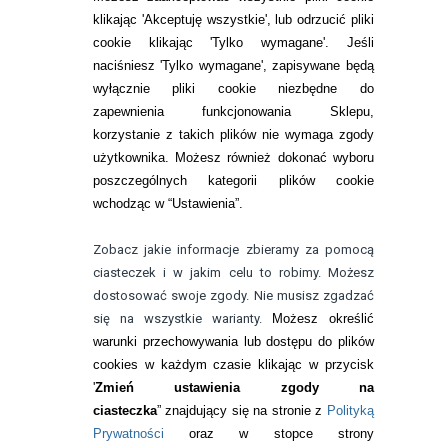
Zwrot (odstąpienie od umowy)
klikając 'Akceptuję wszystkie', lub odrzucić pliki
cookie klikając 'Tylko wymagane'. Jeśli
ZMIEŃ USTAWIENIA ZGODY NA CIASTECZKA
naciśniesz 'Tylko wymagane', zapisywane będą
wyłącznie pliki cookie niezbędne do
KONTAKT
zapewnienia funkcjonowania Sklepu,
korzystanie z takich plików nie wymaga zgody
telefon:
22 113 44 42
użytkownika. Możesz również dokonać wyboru
poszczególnych kategorii plików cookie
telefon:
wchodząc w “Ustawienia”.
732 08 08 72
e-mail:
Zobacz jakie informacje zbieramy za pomocą
kontakt@bezokularow.pl
ciasteczek i w jakim celu to robimy. Możesz
dostosować swoje zgody. Nie musisz zgadzać
się na wszystkie warianty.
Możesz określić
warunki przechowywania lub dostępu do plików
cookies w każdym czasie klikając w przycisk
'
Zmień ustawienia zgody na
ciasteczka
” znajdujący się na stronie z
Polityką
Prywatności
oraz w stopce strony