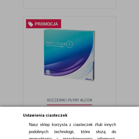
SOCZEWKI I PŁYNY ALCON
WYPRZEDAŻ: PRECISION1™ 90 SZTUK
Ustawienia ciasteczek
Nasz sklep korzysta z ciasteczek i/lub innych
205,99
pln
215,99
pln
podobnych technologii, które służą do
gromadzenia i przechowywania informacji.