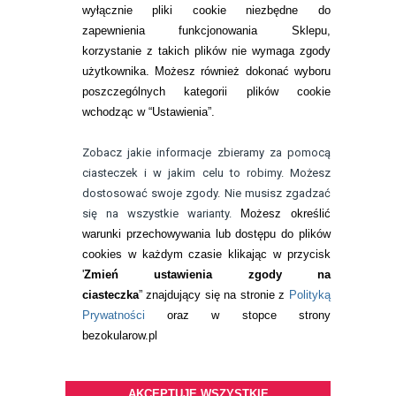
wyłącznie pliki cookie niezbędne do
KONTAKT
zapewnienia funkcjonowania Sklepu,
korzystanie z takich plików nie wymaga zgody
telefon:
22 113 44 42
użytkownika. Możesz również dokonać wyboru
poszczególnych kategorii plików cookie
telefon:
wchodząc w “Ustawienia”.
732 08 08 72
e-mail:
Zobacz jakie informacje zbieramy za pomocą
kontakt@bezokularow.pl
ciasteczek i w jakim celu to robimy. Możesz
dostosować swoje zgody. Nie musisz zgadzać
się na wszystkie warianty.
Możesz określić
warunki przechowywania lub dostępu do plików
cookies w każdym czasie klikając w przycisk
'
Zmień ustawienia zgody na
ciasteczka
” znajdujący się na stronie z
Polityką
Prywatności
oraz w stopce strony
bezokularow.pl
AKCEPTUJĘ WSZYSTKIE