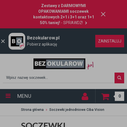
Zestawy z DARMOWYMI
OPAKOWANIAMI soczewek
kontaktowych 2+1 i 3+1 oraz 1+1
50% taniej!
- SPRAWDŹ!
Bezokularow.pl
ZAINSTALUJ
Pobierz aplikację
MENU
0
Strona główna
Soczewki jednodniowe Ciba Vision
SOCZEWKI