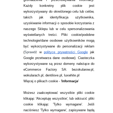
Każdy konkretny plik cookie jest
wykorzystywany do określonego celu lub celów,
takich jak identyfikacja użytkownika,
uzyskiwanie informacji o sposobie korzystania z
naszego Sklepu lub w celu spersonalizowania
INFORMACJE KONTAKTOWE
wyświetlanych treści.
Pliki cookie/podobne
technologie/dane osobowe użytkowników mogą
JAK ZAMAWIAĆ?
być wykorzystywane do personalizacji reklam
ZWROTY I REKLAMACJA
(
Sprawdź
w
polityce prywatności Google
jak
Google przetwarza dane osobowe
). Ciasteczka
WARUNKI ZAKUPÓW
wykorzystywane są przez domeny należące do
eCommerce Factory SA: bezokularow.pl,
O NAS
wokularach.pl, dentilove.pl, luxwhite.pl
RANKINGI SOCZEWEK
Więcej o plikach cookie - '
Informacje
'
SOCZEWKI KOLOROWE
Możesz zaakceptować wszystkie pliki cookie
Zwrot (odstąpienie od umowy)
klikając 'Akceptuję wszystkie', lub odrzucić pliki
cookie klikając 'Tylko wymagane'. Jeśli
ZMIEŃ USTAWIENIA ZGODY NA CIASTECZKA
naciśniesz 'Tylko wymagane', zapisywane będą