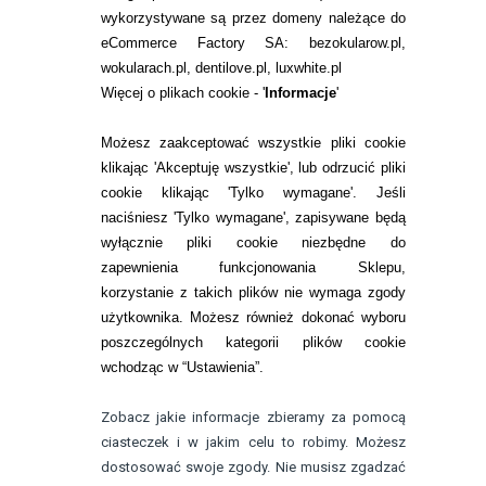
wykorzystywane są przez domeny należące do
O NAS
eCommerce Factory SA: bezokularow.pl,
wokularach.pl, dentilove.pl, luxwhite.pl
RANKINGI SOCZEWEK
Więcej o plikach cookie - '
Informacje
'
SOCZEWKI KOLOROWE
Możesz zaakceptować wszystkie pliki cookie
Zwrot (odstąpienie od umowy)
klikając 'Akceptuję wszystkie', lub odrzucić pliki
ZMIEŃ USTAWIENIA ZGODY NA CIASTECZKA
cookie klikając 'Tylko wymagane'. Jeśli
naciśniesz 'Tylko wymagane', zapisywane będą
wyłącznie pliki cookie niezbędne do
KONTAKT
zapewnienia funkcjonowania Sklepu,
telefon:
22 113 44 42
korzystanie z takich plików nie wymaga zgody
użytkownika. Możesz również dokonać wyboru
telefon:
poszczególnych kategorii plików cookie
732 08 08 72
wchodząc w “Ustawienia”.
e-mail:
kontakt@bezokularow.pl
Zobacz jakie informacje zbieramy za pomocą
ciasteczek i w jakim celu to robimy. Możesz
dostosować swoje zgody. Nie musisz zgadzać