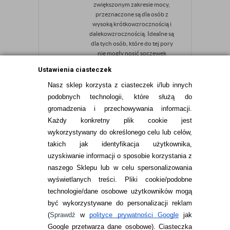
zwiększonym zakresie mocy,
przeznaczone są dla osób z
wysoką krótkowzrocznością i
dalekowzrocznością. Idealne są
dla tych osób, które do tej pory
nie mogły nosić soczewek
kontaktowych z powodu
Ustawienia ciasteczek
wysokiej wady wzroku lub nie ...
Nasz sklep korzysta z ciasteczek i/lub innych
67,99
pln
podobnych technologii, które służą do
gromadzenia i przechowywania informacji.
Każdy konkretny plik cookie jest
wykorzystywany do określonego celu lub celów,
takich jak identyfikacja użytkownika,
uzyskiwanie informacji o sposobie korzystania z
INFORMACJE KONTAKTOWE
naszego Sklepu lub w celu spersonalizowania
wyświetlanych treści.
Pliki cookie/podobne
JAK ZAMAWIAĆ?
technologie/dane osobowe użytkowników mogą
być wykorzystywane do personalizacji reklam
ZWROTY I REKLAMACJA
(
Sprawdź
w
polityce prywatności Google
jak
WARUNKI ZAKUPÓW
Google przetwarza dane osobowe
). Ciasteczka