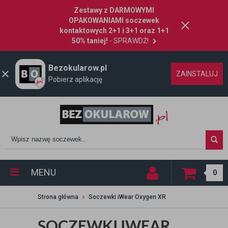
Zestawy z DARMOWYMI
OPAKOWANIAMI soczewek
kontaktowych 2+1 i 3+1 oraz 1+1
50% taniej!
- SPRAWDŹ!
Bezokularow.pl
ZAINSTALUJ
Pobierz aplikację
MENU
0
Strona główna
Soczewki iWear Oxygen XR
SOCZEWKI IWEAR