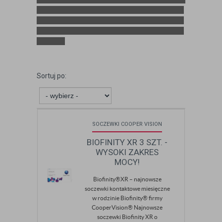
Sortuj po:
SOCZEWKI COOPER VISION
BIOFINITY XR 3 SZT. -
WYSOKI ZAKRES
MOCY!
Biofinity®XR – najnowsze
soczewki kontaktowe miesięczne
w rodzinie Biofinity® firmy
CooperVision® Najnowsze
soczewki Biofinity XR o