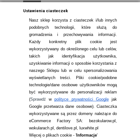
Ustawienia ciasteczek
Nasz sklep korzysta z ciasteczek i/lub innych
Sortuj po:
podobnych technologii, które służą do
gromadzenia i przechowywania informacji.
Każdy konkretny plik cookie jest
wykorzystywany do określonego celu lub celów,
takich jak identyfikacja użytkownika,
uzyskiwanie informacji o sposobie korzystania z
naszego Sklepu lub w celu spersonalizowania
INFORMACJE KONTAKTOWE
wyświetlanych treści.
Pliki cookie/podobne
technologie/dane osobowe użytkowników mogą
JAK ZAMAWIAĆ?
być wykorzystywane do personalizacji reklam
ZWROTY I REKLAMACJA
(
Sprawdź
w
polityce prywatności Google
jak
Google przetwarza dane osobowe
). Ciasteczka
WARUNKI ZAKUPÓW
wykorzystywane są przez domeny należące do
eCommerce Factory SA: bezokularow.pl,
O NAS
wokularach.pl, dentilove.pl, luxwhite.pl
RANKINGI SOCZEWEK
Więcej o plikach cookie - '
Informacje
'