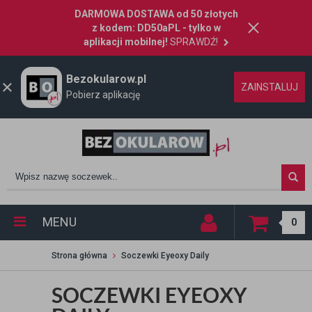
DARMOWA DOSTAWA od 50 złotych
z kodem: DD50aPL - tylko w
aplikacji mobilnej!
SPRAWDŹ!
Bezokularow.pl
ZAINSTALUJ
Pobierz aplikację
MENU
0
Strona główna
Soczewki Eyeoxy Daily
SOCZEWKI EYEOXY