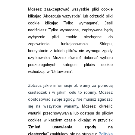
SOCZEWKI KOLOROWE
Możesz zaakceptować wszystkie pliki cookie
Zwrot (odstąpienie od umowy)
klikając 'Akceptuję wszystkie', lub odrzucić pliki
cookie klikając 'Tylko wymagane'. Jeśli
ZMIEŃ USTAWIENIA ZGODY NA CIASTECZKA
naciśniesz 'Tylko wymagane', zapisywane będą
wyłącznie pliki cookie niezbędne do
KONTAKT
zapewnienia funkcjonowania Sklepu,
korzystanie z takich plików nie wymaga zgody
telefon:
22 113 44 42
użytkownika. Możesz również dokonać wyboru
poszczególnych kategorii plików cookie
telefon:
wchodząc w “Ustawienia”.
732 08 08 72
e-mail:
Zobacz jakie informacje zbieramy za pomocą
kontakt@bezokularow.pl
ciasteczek i w jakim celu to robimy. Możesz
dostosować swoje zgody. Nie musisz zgadzać
się na wszystkie warianty.
Możesz określić
warunki przechowywania lub dostępu do plików
cookies w każdym czasie klikając w przycisk
'
Zmień ustawienia zgody na
ciasteczka
” znajdujący się na stronie z
Polityką