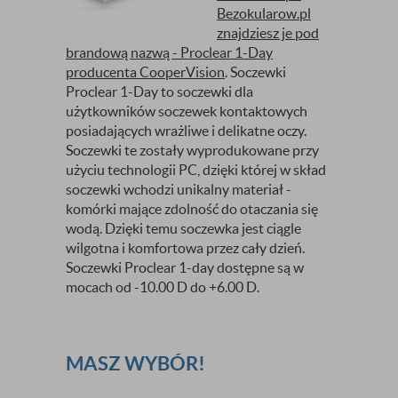
Bezokularow.pl
znajdziesz je pod
brandową nazwą - Proclear 1-Day
producenta CooperVision
. Soczewki
Proclear 1-Day to soczewki dla
użytkowników soczewek kontaktowych
posiadających wrażliwe i delikatne oczy.
Soczewki te zostały wyprodukowane przy
użyciu technologii PC, dzięki której w skład
soczewki wchodzi unikalny materiał -
komórki mające zdolność do otaczania się
wodą. Dzięki temu soczewka jest ciągle
wilgotna i komfortowa przez cały dzień.
Soczewki Proclear 1-day dostępne są w
mocach od -10.00 D do +6.00 D.
MASZ WYBÓR!