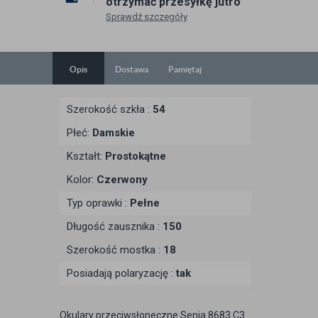
otrzymać przesyłkę jutro
Sprawdź szczegóły
Opis
Dostawa
Pamiętaj
Szerokość szkła :
54
Płeć:
Damskie
Kształt:
Prostokątne
Kolor:
Czerwony
Typ oprawki :
Pełne
Długość zausznika :
150
Szerokość mostka :
18
Posiadają polaryzację :
tak
Okulary przeciwsłoneczne Senja 8683 C3