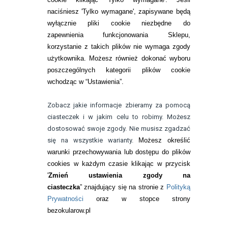
ZMIEŃ USTAWIENIA ZGODY NA CIASTECZKA
naciśniesz 'Tylko wymagane', zapisywane będą
wyłącznie pliki cookie niezbędne do
KONTAKT
zapewnienia funkcjonowania Sklepu,
korzystanie z takich plików nie wymaga zgody
telefon:
22 113 44 42
użytkownika. Możesz również dokonać wyboru
poszczególnych kategorii plików cookie
telefon:
wchodząc w “Ustawienia”.
732 08 08 72
e-mail:
Zobacz jakie informacje zbieramy za pomocą
kontakt@bezokularow.pl
ciasteczek i w jakim celu to robimy. Możesz
dostosować swoje zgody. Nie musisz zgadzać
się na wszystkie warianty.
Możesz określić
warunki przechowywania lub dostępu do plików
cookies w każdym czasie klikając w przycisk
'
Zmień ustawienia zgody na
ciasteczka
” znajdujący się na stronie z
Polityką
Prywatności
oraz w stopce strony
bezokularow.pl