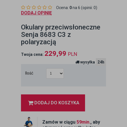
Ocena:
0
na 6 (opinii: 0)
DODAJ OPINIĘ
Okulary przeciwsłoneczne
Senja 8683 C3 z
polaryzacją
229,99
PLN
Twoja cena:
wysyłka
24h
Ilość
DODAJ DO KOSZYKA
Zamów w ciągu
59min.
, aby