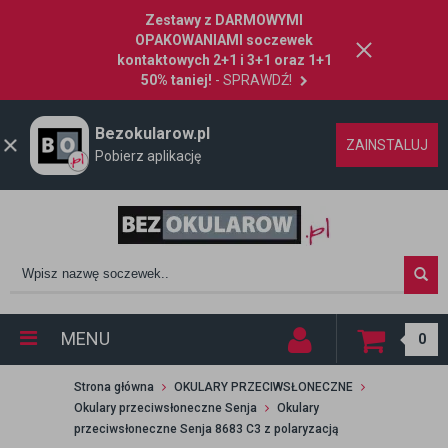
Zestawy z DARMOWYMI
OPAKOWANIAMI soczewek
kontaktowych 2+1 i 3+1 oraz 1+1
50% taniej!
- SPRAWDŹ!
Bezokularow.pl
ZAINSTALUJ
Pobierz aplikację
MENU
0
Strona główna
OKULARY PRZECIWSŁONECZNE
Okulary przeciwsłoneczne Senja
Okulary
przeciwsłoneczne Senja 8683 C3 z polaryzacją