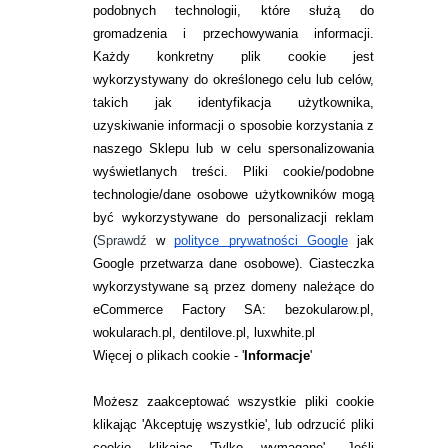
podobnych technologii, które służą do
gromadzenia i przechowywania informacji.
Każdy konkretny plik cookie jest
wykorzystywany do określonego celu lub celów,
takich jak identyfikacja użytkownika,
uzyskiwanie informacji o sposobie korzystania z
naszego Sklepu lub w celu spersonalizowania
INFORMACJE KONTAKTOWE
wyświetlanych treści.
Pliki cookie/podobne
technologie/dane osobowe użytkowników mogą
JAK ZAMAWIAĆ?
być wykorzystywane do personalizacji reklam
ZWROTY I REKLAMACJA
(
Sprawdź
w
polityce prywatności Google
jak
Google przetwarza dane osobowe
). Ciasteczka
WARUNKI ZAKUPÓW
wykorzystywane są przez domeny należące do
eCommerce Factory SA: bezokularow.pl,
O NAS
wokularach.pl, dentilove.pl, luxwhite.pl
RANKINGI SOCZEWEK
Więcej o plikach cookie - '
Informacje
'
SOCZEWKI KOLOROWE
Możesz zaakceptować wszystkie pliki cookie
Zwrot (odstąpienie od umowy)
klikając 'Akceptuję wszystkie', lub odrzucić pliki
cookie klikając 'Tylko wymagane'. Jeśli