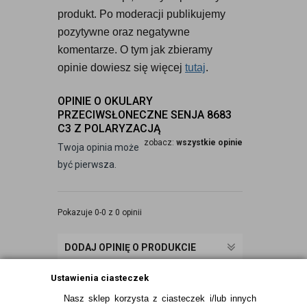
produkt. Po moderacji publikujemy 
pozytywne oraz negatywne 
komentarze. O tym jak zbieramy 
opinie dowiesz się więcej 
tutaj
.
OPINIE O OKULARY
PRZECIWSŁONECZNE SENJA 8683
C3 Z POLARYZACJĄ
zobacz:
wszystkie opinie
Twoja opinia może
być pierwsza.
Pokazuje 0-0 z 0 opinii
DODAJ OPINIĘ O PRODUKCIE
Ustawienia ciasteczek
Nasz sklep korzysta z ciasteczek i/lub innych