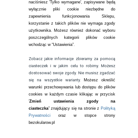
naciśniesz 'Tylko wymagane', zapisywane będą
wyłącznie pliki cookie niezbędne do
KONTAKT
zapewnienia funkcjonowania Sklepu,
korzystanie z takich plików nie wymaga zgody
telefon:
22 113 44 42
użytkownika. Możesz również dokonać wyboru
poszczególnych kategorii plików cookie
telefon:
wchodząc w “Ustawienia”.
732 08 08 72
e-mail:
Zobacz jakie informacje zbieramy za pomocą
kontakt@bezokularow.pl
ciasteczek i w jakim celu to robimy. Możesz
dostosować swoje zgody. Nie musisz zgadzać
się na wszystkie warianty.
Możesz określić
warunki przechowywania lub dostępu do plików
cookies w każdym czasie klikając w przycisk
'
Zmień ustawienia zgody na
ciasteczka
” znajdujący się na stronie z
Polityką
Prywatności
oraz w stopce strony
bezokularow.pl