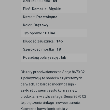
Szerokość szkła :
54
Płeć:
Damskie, Męskie
Kształt:
Prostokątne
Kolor:
Brązowy
Typ oprawki :
Pełne
Długość zausznika :
145
Szerokość mostka :
18
Posiadają polaryzację :
tak
Okulary przeciwsłoneczne Senja 8670 C2
z polaryzacją to model w szylkretowych
barwach. To bardzo modny design -
szylkret bowiem często kojarzy się z
produktami w stylu vintage. Senja 8670 C2
to połączenie vintage i nowoczesności.
Klasyczne barwy kontrastują z