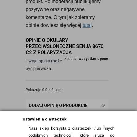
produkt. Po moderacji publikujemy 
pozytywne oraz negatywne 
komentarze. O tym jak zbieramy 
opinie dowiesz się więcej 
tutaj
.
OPINIE O OKULARY
PRZECIWSŁONECZNE SENJA 8670
C2 Z POLARYZACJĄ
zobacz:
wszystkie opinie
Twoja opinia może
być pierwsza.
Pokazuje 0-0 z 0 opinii
DODAJ OPINIĘ O PRODUKCIE
Ustawienia ciasteczek
Nasz sklep korzysta z ciasteczek i/lub innych
podobnych technologii, które służą do