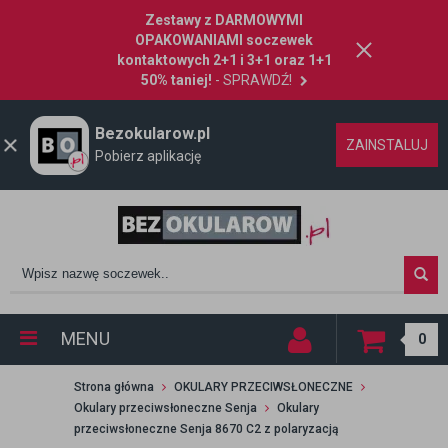
Zestawy z DARMOWYMI
OPAKOWANIAMI soczewek
kontaktowych 2+1 i 3+1 oraz 1+1
50% taniej!
- SPRAWDŹ!
Bezokularow.pl
ZAINSTALUJ
Pobierz aplikację
MENU
0
Strona główna
OKULARY PRZECIWSŁONECZNE
Okulary przeciwsłoneczne Senja
Okulary
przeciwsłoneczne Senja 8670 C2 z polaryzacją