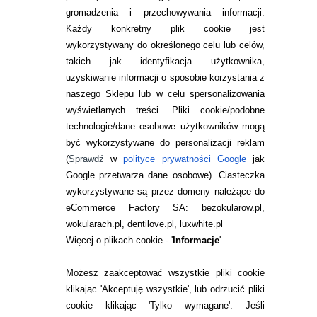
gromadzenia i przechowywania informacji.
Każdy konkretny plik cookie jest
wykorzystywany do określonego celu lub celów,
takich jak identyfikacja użytkownika,
uzyskiwanie informacji o sposobie korzystania z
naszego Sklepu lub w celu spersonalizowania
INFORMACJE KONTAKTOWE
wyświetlanych treści.
Pliki cookie/podobne
technologie/dane osobowe użytkowników mogą
JAK ZAMAWIAĆ?
być wykorzystywane do personalizacji reklam
ZWROTY I REKLAMACJA
(
Sprawdź
w
polityce prywatności Google
jak
Google przetwarza dane osobowe
). Ciasteczka
WARUNKI ZAKUPÓW
wykorzystywane są przez domeny należące do
eCommerce Factory SA: bezokularow.pl,
O NAS
wokularach.pl, dentilove.pl, luxwhite.pl
RANKINGI SOCZEWEK
Więcej o plikach cookie - '
Informacje
'
SOCZEWKI KOLOROWE
Możesz zaakceptować wszystkie pliki cookie
Zwrot (odstąpienie od umowy)
klikając 'Akceptuję wszystkie', lub odrzucić pliki
cookie klikając 'Tylko wymagane'. Jeśli
ZMIEŃ USTAWIENIA ZGODY NA CIASTECZKA