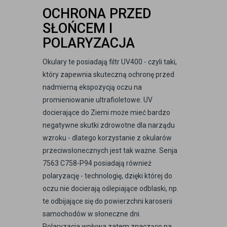
OCHRONA PRZED
SŁOŃCEM I
POLARYZACJA
Okulary te posiadają filtr UV400 - czyli taki,
który zapewnia skuteczną ochronę przed
nadmierną ekspozycją oczu na
promieniowanie ultrafioletowe. UV
docierające do Ziemi może mieć bardzo
negatywne skutki zdrowotne dla narządu
wzroku - dlatego korzystanie z okularów
przeciwsłonecznych jest tak ważne. Senja
7563 C758-P94 posiadają również
polaryzację - technologię, dzięki której do
oczu nie docierają oślepiające odblaski, np.
te odbijające się do powierzchni karoserii
samochodów w słoneczne dni.
Polaryzacja wpływa zatem znacząco na