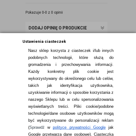
Pokazuje 0-0 z 0 opinii
DODAJ OPINIĘ O PRODUKCIE
Ustawienia ciasteczek
Nasz sklep korzysta z ciasteczek i/lub innych
podobnych technologii, które służą do
gromadzenia i przechowywania informacji.
Każdy konkretny plik cookie jest
wykorzystywany do określonego celu lub celów,
takich jak identyfikacja użytkownika,
uzyskiwanie informacji o sposobie korzystania z
naszego Sklepu lub w celu spersonalizowania
INFORMACJE KONTAKTOWE
wyświetlanych treści.
Pliki cookie/podobne
technologie/dane osobowe użytkowników mogą
JAK ZAMAWIAĆ?
być wykorzystywane do personalizacji reklam
ZWROTY I REKLAMACJA
(
Sprawdź
w
polityce prywatności Google
jak
Google przetwarza dane osobowe
). Ciasteczka