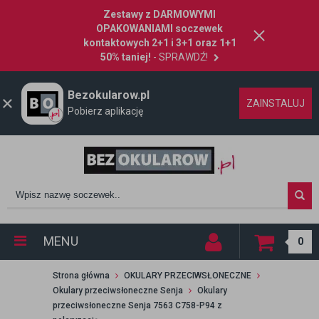
Zestawy z DARMOWYMI
OPAKOWANIAMI soczewek
kontaktowych 2+1 i 3+1 oraz 1+1
50% taniej!
- SPRAWDŹ!
Bezokularow.pl
ZAINSTALUJ
Pobierz aplikację
MENU
0
Strona główna
OKULARY PRZECIWSŁONECZNE
Okulary przeciwsłoneczne Senja
Okulary
przeciwsłoneczne Senja 7563 C758-P94 z