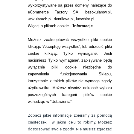
WARUNKI ZAKUPÓW
wykorzystywane są przez domeny należące do
eCommerce Factory SA: bezokularow.pl,
O NAS
wokularach.pl, dentilove.pl, luxwhite.pl
RANKINGI SOCZEWEK
Więcej o plikach cookie - '
Informacje
'
SOCZEWKI KOLOROWE
Możesz zaakceptować wszystkie pliki cookie
Zwrot (odstąpienie od umowy)
klikając 'Akceptuję wszystkie', lub odrzucić pliki
cookie klikając 'Tylko wymagane'. Jeśli
ZMIEŃ USTAWIENIA ZGODY NA CIASTECZKA
naciśniesz 'Tylko wymagane', zapisywane będą
wyłącznie pliki cookie niezbędne do
KONTAKT
zapewnienia funkcjonowania Sklepu,
korzystanie z takich plików nie wymaga zgody
telefon:
22 113 44 42
użytkownika. Możesz również dokonać wyboru
poszczególnych kategorii plików cookie
telefon:
wchodząc w “Ustawienia”.
732 08 08 72
e-mail:
Zobacz jakie informacje zbieramy za pomocą
kontakt@bezokularow.pl
ciasteczek i w jakim celu to robimy. Możesz
dostosować swoje zgody. Nie musisz zgadzać