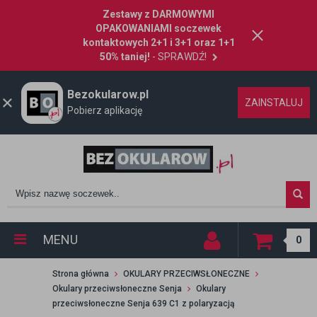
Zestawy z DARMOWYMI
OPAKOWANIAMI soczewek
kontaktowych 2+1 i 3+1 oraz 1+1
50% taniej!
- SPRAWDŹ!
Bezokularow.pl
ZAINSTALUJ
Pobierz aplikację
MENU
0
Strona główna
OKULARY PRZECIWSŁONECZNE
Okulary przeciwsłoneczne Senja
Okulary
przeciwsłoneczne Senja 639 C1 z polaryzacją