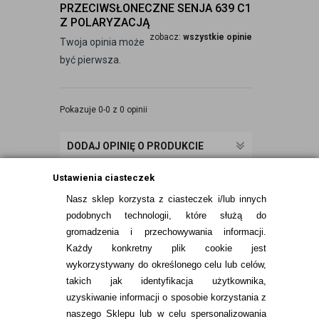
PRZECIWSŁONECZNE SENJA 639 C1
Z POLARYZACJĄ
zobacz:
wszystkie opinie
Twoja opinia może
być pierwsza.
Pokazuje 0-0 z 0 opinii
DODAJ OPINIĘ O PRODUKCIE
Ustawienia ciasteczek
Nasz sklep korzysta z ciasteczek i/lub innych
podobnych technologii, które służą do
gromadzenia i przechowywania informacji.
Każdy konkretny plik cookie jest
wykorzystywany do określonego celu lub celów,
takich jak identyfikacja użytkownika,
uzyskiwanie informacji o sposobie korzystania z
naszego Sklepu lub w celu spersonalizowania
INFORMACJE KONTAKTOWE