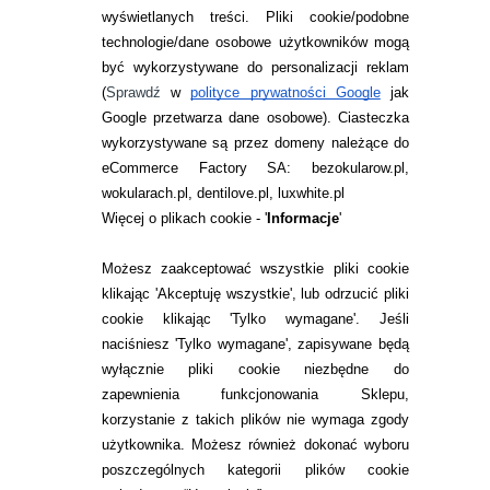
wyświetlanych treści.
Pliki cookie/podobne
technologie/dane osobowe użytkowników mogą
JAK ZAMAWIAĆ?
być wykorzystywane do personalizacji reklam
ZWROTY I REKLAMACJA
(
Sprawdź
w
polityce prywatności Google
jak
Google przetwarza dane osobowe
). Ciasteczka
WARUNKI ZAKUPÓW
wykorzystywane są przez domeny należące do
eCommerce Factory SA: bezokularow.pl,
O NAS
wokularach.pl, dentilove.pl, luxwhite.pl
RANKINGI SOCZEWEK
Więcej o plikach cookie - '
Informacje
'
SOCZEWKI KOLOROWE
Możesz zaakceptować wszystkie pliki cookie
Zwrot (odstąpienie od umowy)
klikając 'Akceptuję wszystkie', lub odrzucić pliki
cookie klikając 'Tylko wymagane'. Jeśli
ZMIEŃ USTAWIENIA ZGODY NA CIASTECZKA
naciśniesz 'Tylko wymagane', zapisywane będą
wyłącznie pliki cookie niezbędne do
KONTAKT
zapewnienia funkcjonowania Sklepu,
korzystanie z takich plików nie wymaga zgody
telefon:
22 113 44 42
użytkownika. Możesz również dokonać wyboru
poszczególnych kategorii plików cookie
telefon: