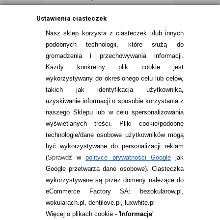
Ustawienia ciasteczek
Nasz sklep korzysta z ciasteczek i/lub innych
podobnych technologii, które służą do
gromadzenia i przechowywania informacji.
Każdy konkretny plik cookie jest
wykorzystywany do określonego celu lub celów,
takich jak identyfikacja użytkownika,
uzyskiwanie informacji o sposobie korzystania z
naszego Sklepu lub w celu spersonalizowania
INFORMACJE KONTAKTOWE
wyświetlanych treści.
Pliki cookie/podobne
technologie/dane osobowe użytkowników mogą
JAK ZAMAWIAĆ?
być wykorzystywane do personalizacji reklam
ZWROTY I REKLAMACJA
(
Sprawdź
w
polityce prywatności Google
jak
Google przetwarza dane osobowe
). Ciasteczka
WARUNKI ZAKUPÓW
wykorzystywane są przez domeny należące do
eCommerce Factory SA: bezokularow.pl,
O NAS
wokularach.pl, dentilove.pl, luxwhite.pl
RANKINGI SOCZEWEK
Więcej o plikach cookie - '
Informacje
'