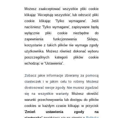
SOCZEWKI KOLOROWE
Możesz zaakceptować wszystkie pliki cookie
Zwrot (odstąpienie od umowy)
klikając 'Akceptuję wszystkie', lub odrzucić pliki
cookie klikając 'Tylko wymagane'. Jeśli
ZMIEŃ USTAWIENIA ZGODY NA CIASTECZKA
naciśniesz 'Tylko wymagane', zapisywane będą
wyłącznie pliki cookie niezbędne do
KONTAKT
zapewnienia funkcjonowania Sklepu,
korzystanie z takich plików nie wymaga zgody
telefon:
22 113 44 42
użytkownika. Możesz również dokonać wyboru
poszczególnych kategorii plików cookie
telefon:
wchodząc w “Ustawienia”.
732 08 08 72
e-mail:
Zobacz jakie informacje zbieramy za pomocą
kontakt@bezokularow.pl
ciasteczek i w jakim celu to robimy. Możesz
dostosować swoje zgody. Nie musisz zgadzać
się na wszystkie warianty.
Możesz określić
warunki przechowywania lub dostępu do plików
cookies w każdym czasie klikając w przycisk
'
Zmień ustawienia zgody na
ciasteczka
” znajdujący się na stronie z
Polityką