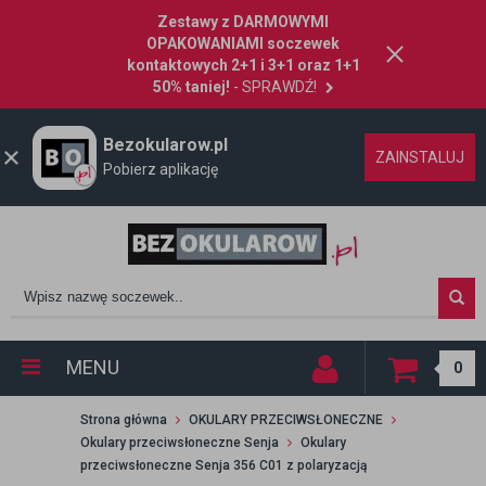
Zestawy z DARMOWYMI
OPAKOWANIAMI soczewek
kontaktowych 2+1 i 3+1 oraz 1+1
50% taniej!
- SPRAWDŹ!
Bezokularow.pl
ZAINSTALUJ
Pobierz aplikację
MENU
0
Strona główna
OKULARY PRZECIWSŁONECZNE
Okulary przeciwsłoneczne Senja
Okulary
przeciwsłoneczne Senja 356 C01 z polaryzacją