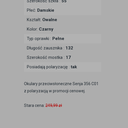
Szerokość szkła :
55
Płeć:
Damskie
Kształt:
Owalne
Kolor:
Czarny
Typ oprawki :
Pełne
Długość zausznika :
132
Szerokość mostka :
17
Posiadają polaryzację :
tak
Okulary przeciwsłoneczne Senja 356 C01
z polaryzacją w promocji cenowej.
Stara cena:
249,99 zł