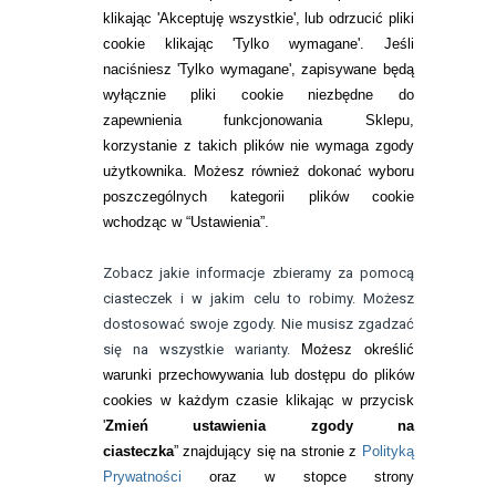
Zwrot (odstąpienie od umowy)
klikając 'Akceptuję wszystkie', lub odrzucić pliki
cookie klikając 'Tylko wymagane'. Jeśli
ZMIEŃ USTAWIENIA ZGODY NA CIASTECZKA
naciśniesz 'Tylko wymagane', zapisywane będą
wyłącznie pliki cookie niezbędne do
KONTAKT
zapewnienia funkcjonowania Sklepu,
korzystanie z takich plików nie wymaga zgody
telefon:
22 113 44 42
użytkownika. Możesz również dokonać wyboru
poszczególnych kategorii plików cookie
telefon:
wchodząc w “Ustawienia”.
732 08 08 72
e-mail:
Zobacz jakie informacje zbieramy za pomocą
kontakt@bezokularow.pl
ciasteczek i w jakim celu to robimy. Możesz
dostosować swoje zgody. Nie musisz zgadzać
się na wszystkie warianty.
Możesz określić
warunki przechowywania lub dostępu do plików
cookies w każdym czasie klikając w przycisk
'
Zmień ustawienia zgody na
ciasteczka
” znajdujący się na stronie z
Polityką
Prywatności
oraz w stopce strony