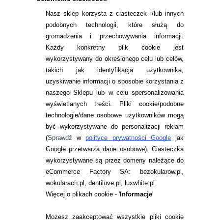
Nasz sklep korzysta z ciasteczek i/lub innych
podobnych technologii, które służą do
gromadzenia i przechowywania informacji.
Każdy konkretny plik cookie jest
wykorzystywany do określonego celu lub celów,
takich jak identyfikacja użytkownika,
uzyskiwanie informacji o sposobie korzystania z
naszego Sklepu lub w celu spersonalizowania
INFORMACJE KONTAKTOWE
wyświetlanych treści.
Pliki cookie/podobne
technologie/dane osobowe użytkowników mogą
JAK ZAMAWIAĆ?
być wykorzystywane do personalizacji reklam
ZWROTY I REKLAMACJA
(
Sprawdź
w
polityce prywatności Google
jak
Google przetwarza dane osobowe
). Ciasteczka
WARUNKI ZAKUPÓW
wykorzystywane są przez domeny należące do
eCommerce Factory SA: bezokularow.pl,
O NAS
wokularach.pl, dentilove.pl, luxwhite.pl
RANKINGI SOCZEWEK
Więcej o plikach cookie - '
Informacje
'
SOCZEWKI KOLOROWE
Możesz zaakceptować wszystkie pliki cookie