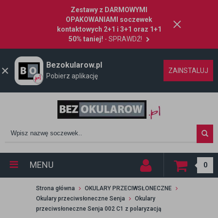
Zestawy z DARMOWYMI
OPAKOWANIAMI soczewek
kontaktowych 2+1 i 3+1 oraz 1+1
50% taniej!
- SPRAWDŹ!
Bezokularow.pl
ZAINSTALUJ
Pobierz aplikację
MENU
0
Strona główna
OKULARY PRZECIWSŁONECZNE
Okulary przeciwsłoneczne Senja
Okulary
przeciwsłoneczne Senja 002 C1 z polaryzacją