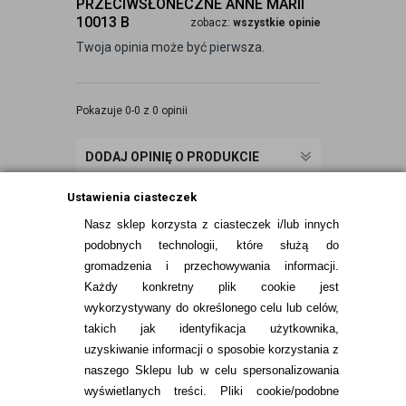
PRZECIWSŁONECZNE ANNE MARII
10013 B
zobacz:
wszystkie opinie
Twoja opinia może być pierwsza.
Pokazuje 0-0 z 0 opinii
DODAJ OPINIĘ O PRODUKCIE
Ustawienia ciasteczek
Nasz sklep korzysta z ciasteczek i/lub innych
podobnych technologii, które służą do
gromadzenia i przechowywania informacji.
Każdy konkretny plik cookie jest
wykorzystywany do określonego celu lub celów,
takich jak identyfikacja użytkownika,
uzyskiwanie informacji o sposobie korzystania z
naszego Sklepu lub w celu spersonalizowania
INFORMACJE KONTAKTOWE
wyświetlanych treści.
Pliki cookie/podobne