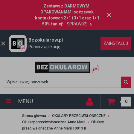
Zestawy z DARMOWYMI
OPAKOWANIAMI soczewek
kontaktowych 2+1 i 3+1 oraz 1+1
50% taniej!
- SPRAWDŹ!
Bezokularow.pl
ZAINSTALUJ
Pobierz aplikację
MENU
0
Strona główna
OKULARY PRZECIWSŁONECZNE
Okulary przeciwsłoneczne Anne Marii
Okulary
przeciwsłoneczne Anne Marii 10013 B