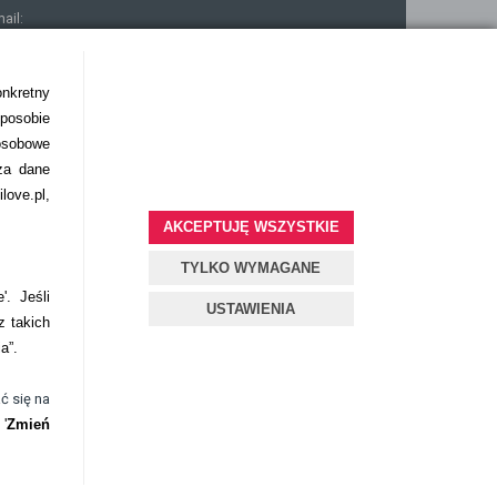
mail:
ontakt@bezokularow.pl
onkretny
sposobie
osobowe
za dane
love.pl,
AKCEPTUJĘ WSZYSTKIE
TYLKO WYMAGANE
'. Jeśli
USTAWIENIA
z takich
ia”.
ć się na
'
Zmień
Projekt i oprogramowanie sklepu:
ebexo