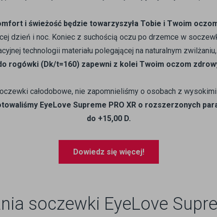
fort i świeżość będzie towarzyszyła Tobie i Twoim oczom
ej dzień i noc. Koniec z suchością oczu po drzemce w socze
yjnej technologii materiału polegającej na naturalnym zwilżaniu
 do rogówki (Dk/t=160) zapewni z kolei Twoim oczom zdrowy
oczewki całodobowe, nie zapomnieliśmy o osobach z wysokimi
otowaliśmy EyeLove Supreme PRO XR o rozszerzonych param
do +15,00 D.
Dowiedz się więcej!
nia soczewki EyeLove Sup