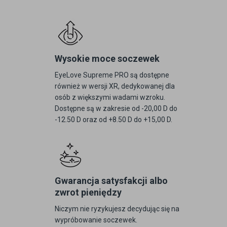
Wysokie moce soczewek
EyeLove Supreme PRO są dostępne
również w wersji XR, dedykowanej dla
osób z większymi wadami wzroku.
Dostępne są w zakresie od -20,00 D do
-12.50 D oraz od +8.50 D do +15,00 D.
Gwarancja satysfakcji albo
zwrot pieniędzy
Niczym nie ryzykujesz decydując się na
wypróbowanie soczewek.