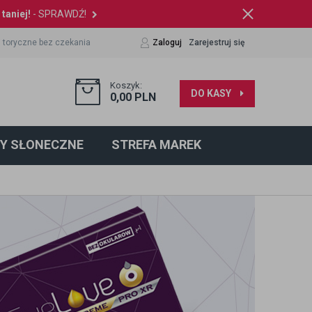
taniej!
- SPRAWDŹ!
 toryczne bez czekania
Zaloguj
Zarejestruj się
Koszyk:
DO KASY
0,00
PLN
Y SŁONECZNE
STREFA MAREK