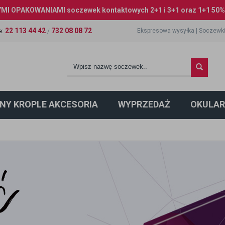
I OPAKOWANIAMI soczewek kontaktowych 2+1 i 3+1 oraz 1+1 50% 
22 113 44 42
732 08 08 72
Ekspresowa wysyłka
|
Soczewki
e
:
/
NY KROPLE AKCESORIA
WYPRZEDAŻ
OKULAR