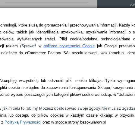
e-
k
echnologii, które służą do gromadzenia i przechowywania informacji. Każdy k
 celów, takich jak identyfikacja użytkownika, uzyskiwanie informacji o 
ZKA
zowania wyświetlanych treści.
Pliki cookie/podobne technologie/dane 
ji reklam
(
Sprawdź
w
polityce prywatności Google
jak Google przetwar
ależące do eCommerce Factory SA: bezokularow.pl, wokularach.pl, denti
kceptuję wszystkie', lub odrzucić pliki cookie klikając 'Tylko wymagane
liki cookie niezbędne do zapewnienia funkcjonowania Sklepu, korzystanie 
onać wyboru poszczególnych kategorii plików cookie wchodząc w “Ustawien
w jakim celu to robimy. Możesz dostosować swoje zgody. Nie musisz zgadza
nia lub dostępu do plików cookies w każdym czasie klikając w przycisk 
kontaktowe i płyny do soczewek
e z
Polityką Prywatności
oraz w stopce strony bezokularow.pl