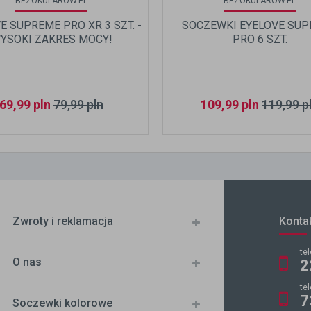
BEZOKULAROW.PL
BEZOKULAROW.PL
E SUPREME PRO XR 3 SZT. -
SOCZEWKI EYELOVE SU
YSOKI ZAKRES MOCY!
PRO 6 SZT.
69,99
pln
79,99
pln
109,99
pln
119,99
p
Zwroty i reklamacja
Konta
te
O nas
2
te
7
Soczewki kolorowe