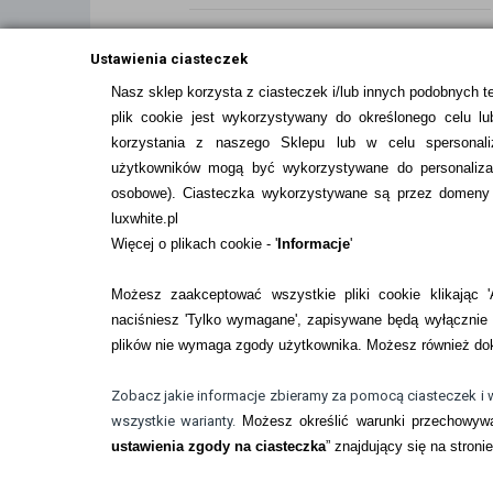
Zwrot (odstąpienie od umowy)
Ustawienia ciasteczek
Nasz sklep korzysta z ciasteczek i/lub innych podobnych t
plik cookie jest wykorzystywany do określonego celu lub
ZMIEŃ USTAWIENIA ZGODY NA CIASTEC
korzystania z naszego Sklepu lub w celu spersonali
użytkowników mogą być wykorzystywane do personalizac
osobowe
). Ciasteczka wykorzystywane są przez domeny n
luxwhite.pl
Więcej o plikach cookie - '
Informacje
'
Możesz zaakceptować wszystkie pliki cookie klikając 'A
naciśniesz 'Tylko wymagane', zapisywane będą wyłącznie p
plików nie wymaga zgody użytkownika. Możesz również dok
Pobierz z
Pobierz z
Google Play
App Store
Zobacz jakie informacje zbieramy za pomocą ciasteczek i 
wszystkie warianty.
Możesz określić warunki przechowywa
© Copyright by
BEZOKULARÓW
.PL
| soczewki 
ustawienia zgody na ciasteczka
” znajdujący się na stroni