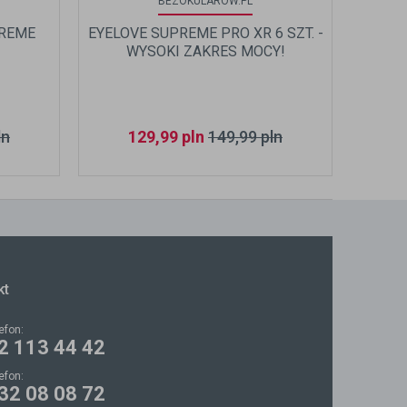
BEZOKULAROW.PL
PREME
EYELOVE SUPREME PRO XR 6 SZT. -
WYSOKI ZAKRES MOCY!
ln
129,99
pln
149,99
pln
kt
lefon:
2 113 44 42
lefon:
32 08 08 72