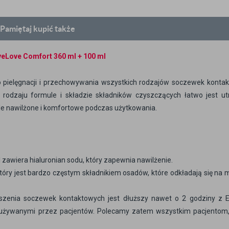
Pamiętaj
kupić także
yeLove Comfort 360 ml
+ 100 ml
pielęgnacji i przechowywania wszystkich rodzajów soczewek konta
m rodzaju formule i składzie składników czyszczących łatwo jest u
ale nawilżone i komfortowe podczas użytkowania.
 zawiera hialuronian sodu, który zapewnia nawilżenie.
który jest bardzo częstym składnikiem osadów, które odkładają się na 
szenia soczewek kontaktowych jest dłuższy nawet o 2 godziny z 
i używanymi przez pacjentów. Polecamy zatem wszystkim pacjentom,