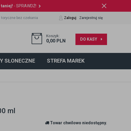
taniej!
- SPRAWDŹ!
 toryczne bez czekania
Zaloguj
Zarejestruj się
Koszyk:
DO KASY
0,00
PLN
Y SŁONECZNE
STREFA MAREK
00 ml
Towar chwilowo niedostępny.