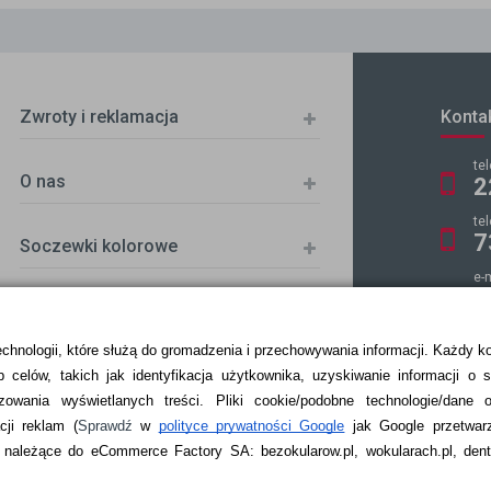
Zwroty i reklamacja
Konta
te
O nas
2
te
7
Soczewki kolorowe
e-
k
echnologii, które służą do gromadzenia i przechowywania informacji. Każdy k
 celów, takich jak identyfikacja użytkownika, uzyskiwanie informacji o 
ZKA
zowania wyświetlanych treści.
Pliki cookie/podobne technologie/dane 
ji reklam
(
Sprawdź
w
polityce prywatności Google
jak Google przetwar
ależące do eCommerce Factory SA: bezokularow.pl, wokularach.pl, denti