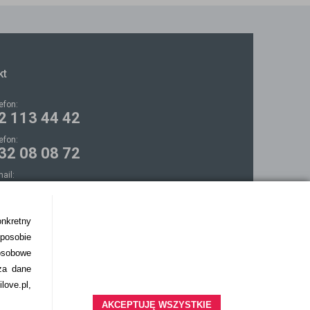
kt
lefon:
2 113 44 42
lefon:
32 08 08 72
mail:
ontakt@bezokularow.pl
onkretny
sposobie
osobowe
za dane
love.pl,
AKCEPTUJĘ WSZYSTKIE