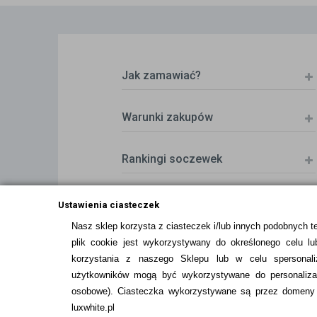
Jak zamawiać?
Warunki zakupów
Rankingi soczewek
Zwrot (odstąpienie od umowy)
Ustawienia ciasteczek
Nasz sklep korzysta z ciasteczek i/lub innych podobnych t
plik cookie jest wykorzystywany do określonego celu lub
ZMIEŃ USTAWIENIA ZGODY NA CIASTEC
korzystania z naszego Sklepu lub w celu spersonali
użytkowników mogą być wykorzystywane do personalizac
osobowe
). Ciasteczka wykorzystywane są przez domeny n
luxwhite.pl