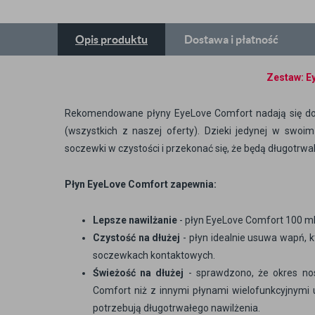
Opis
produktu
Dostawa
i płatność
Zestaw: E
Rekomendowane płyny EyeLove Comfort nadają się do 
(wszystkich z naszej oferty). Dzieki jedynej w swoi
soczewki w czystości i przekonać się, że będą długotrw
Płyn EyeLove Comfort zapewnia:
Lepsze nawilżanie
- płyn EyeLove Comfort 100 ml
Czystość na dłużej
- płyn idealnie usuwa wapń, 
soczewkach kontaktowych.
Świeżość na dłużej
- sprawdzono, że okres no
Comfort niż z innymi płynami wielofunkcyjnym
potrzebują długotrwałego nawilżenia.