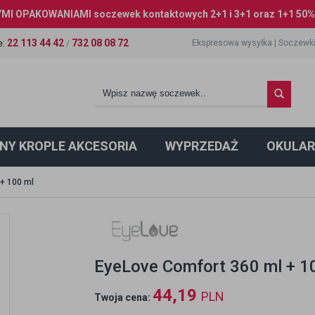
I OPAKOWANIAMI soczewek kontaktowych 2+1 i 3+1 oraz 1+1 50% 
22 113 44 42
732 08 08 72
Ekspresowa wysyłka
|
Soczewki
e
:
/
NY KROPLE AKCESORIA
WYPRZEDAŻ
OKULAR
+ 100 ml
EyeLove Comfort 360 ml + 1
44,19
PLN
Twoja cena: