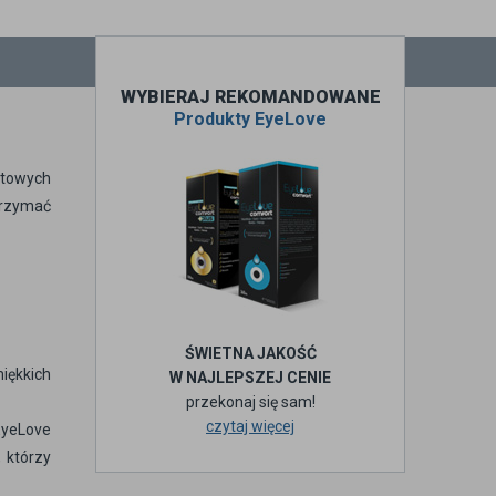
WYBIERAJ REKOMANDOWANE
Produkty EyeLove
ktowych
trzymać
ŚWIETNA JAKOŚĆ
miękkich
W NAJLEPSZEJ CENIE
przekonaj się sam!
czytaj więcej
EyeLove
 którzy