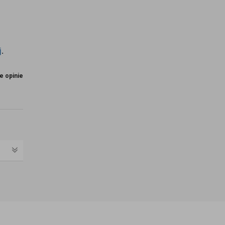
j
.
e opinie