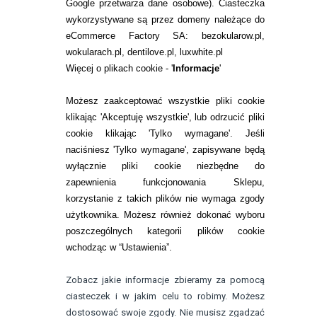
Google przetwarza dane osobowe
). Ciasteczka
WARUNKI ZAKUPÓW
wykorzystywane są przez domeny należące do
eCommerce Factory SA: bezokularow.pl,
O NAS
wokularach.pl, dentilove.pl, luxwhite.pl
RANKINGI SOCZEWEK
Więcej o plikach cookie - '
Informacje
'
SOCZEWKI KOLOROWE
Możesz zaakceptować wszystkie pliki cookie
Zwrot (odstąpienie od umowy)
klikając 'Akceptuję wszystkie', lub odrzucić pliki
cookie klikając 'Tylko wymagane'. Jeśli
ZMIEŃ USTAWIENIA ZGODY NA CIASTECZKA
naciśniesz 'Tylko wymagane', zapisywane będą
wyłącznie pliki cookie niezbędne do
KONTAKT
zapewnienia funkcjonowania Sklepu,
korzystanie z takich plików nie wymaga zgody
telefon:
22 113 44 42
użytkownika. Możesz również dokonać wyboru
poszczególnych kategorii plików cookie
telefon:
wchodząc w “Ustawienia”.
732 08 08 72
e-mail:
Zobacz jakie informacje zbieramy za pomocą
kontakt@bezokularow.pl
ciasteczek i w jakim celu to robimy. Możesz
dostosować swoje zgody. Nie musisz zgadzać