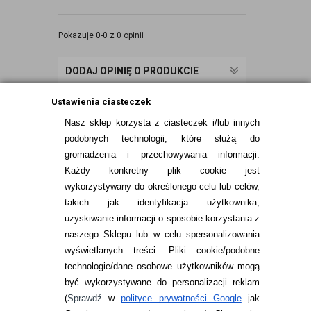
Pokazuje 0-0 z 0 opinii
DODAJ OPINIĘ O PRODUKCIE
Ustawienia ciasteczek
Nasz sklep korzysta z ciasteczek i/lub innych
podobnych technologii, które służą do
gromadzenia i przechowywania informacji.
Każdy konkretny plik cookie jest
wykorzystywany do określonego celu lub celów,
takich jak identyfikacja użytkownika,
uzyskiwanie informacji o sposobie korzystania z
naszego Sklepu lub w celu spersonalizowania
INFORMACJE KONTAKTOWE
wyświetlanych treści.
Pliki cookie/podobne
technologie/dane osobowe użytkowników mogą
JAK ZAMAWIAĆ?
być wykorzystywane do personalizacji reklam
ZWROTY I REKLAMACJA
(
Sprawdź
w
polityce prywatności Google
jak