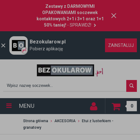
Zestawy z DARMOWYMI
OPAKOWANIAMI soczewek
kontaktowych 2+1 i 3+1 oraz 1+1
50% taniej!
- SPRAWDŹ!
Bezokularow.pl
ZAINSTALUJ
Pobierz aplikację
MENU
0
Strona główna
AKCESORIA
Etui z lusterkiem -
granatowy