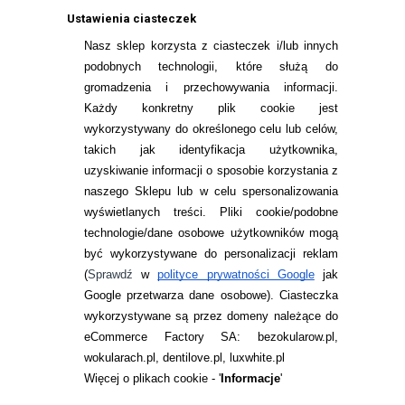
Ustawienia ciasteczek
Nasz sklep korzysta z ciasteczek i/lub innych
podobnych technologii, które służą do
gromadzenia i przechowywania informacji.
Każdy konkretny plik cookie jest
wykorzystywany do określonego celu lub celów,
takich jak identyfikacja użytkownika,
uzyskiwanie informacji o sposobie korzystania z
naszego Sklepu lub w celu spersonalizowania
INFORMACJE KONTAKTOWE
wyświetlanych treści.
Pliki cookie/podobne
technologie/dane osobowe użytkowników mogą
JAK ZAMAWIAĆ?
być wykorzystywane do personalizacji reklam
ZWROTY I REKLAMACJA
(
Sprawdź
w
polityce prywatności Google
jak
Google przetwarza dane osobowe
). Ciasteczka
WARUNKI ZAKUPÓW
wykorzystywane są przez domeny należące do
eCommerce Factory SA: bezokularow.pl,
O NAS
wokularach.pl, dentilove.pl, luxwhite.pl
RANKINGI SOCZEWEK
Więcej o plikach cookie - '
Informacje
'