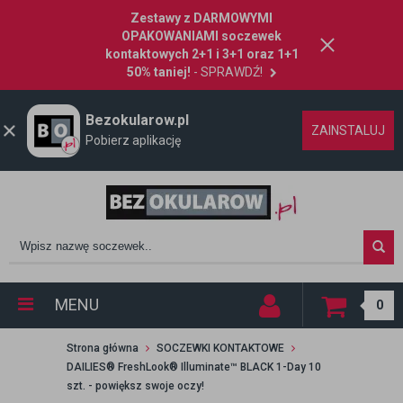
Zestawy z DARMOWYMI
OPAKOWANIAMI soczewek
kontaktowych 2+1 i 3+1 oraz 1+1
50% taniej!
- SPRAWDŹ!
Bezokularow.pl
ZAINSTALUJ
Pobierz aplikację
MENU
0
Strona główna
SOCZEWKI KONTAKTOWE
DAILIES® FreshLook® Illuminate™ BLACK 1-Day 10
szt. - powiększ swoje oczy!