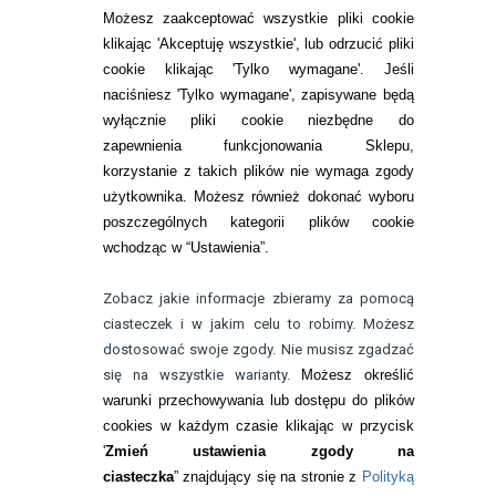
SOCZEWKI KOLOROWE
Możesz zaakceptować wszystkie pliki cookie
Zwrot (odstąpienie od umowy)
klikając 'Akceptuję wszystkie', lub odrzucić pliki
cookie klikając 'Tylko wymagane'. Jeśli
ZMIEŃ USTAWIENIA ZGODY NA CIASTECZKA
naciśniesz 'Tylko wymagane', zapisywane będą
wyłącznie pliki cookie niezbędne do
KONTAKT
zapewnienia funkcjonowania Sklepu,
korzystanie z takich plików nie wymaga zgody
telefon:
22 113 44 42
użytkownika. Możesz również dokonać wyboru
poszczególnych kategorii plików cookie
telefon:
wchodząc w “Ustawienia”.
732 08 08 72
e-mail:
Zobacz jakie informacje zbieramy za pomocą
kontakt@bezokularow.pl
ciasteczek i w jakim celu to robimy. Możesz
dostosować swoje zgody. Nie musisz zgadzać
się na wszystkie warianty.
Możesz określić
warunki przechowywania lub dostępu do plików
cookies w każdym czasie klikając w przycisk
'
Zmień ustawienia zgody na
ciasteczka
” znajdujący się na stronie z
Polityką