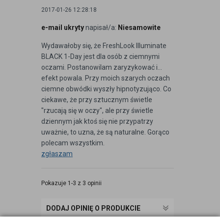
2017-01-26 12:28:18
e-mail ukryty
napisał/a:
Niesamowite
Wydawałoby się, że FreshLook Illuminate
BLACK 1-Day jest dla osób z ciemnymi
oczami. Postanowilam zaryzykować i...
efekt powala. Przy moich szarych oczach
ciemne obwódki wyszły hipnotyzująco. Co
ciekawe, że przy sztucznym świetle
"rzucają się w oczy", ale przy świetle
dziennym jak ktoś się nie przypatrzy
uważnie, to uzna, że są naturalne. Gorąco
polecam wszystkim.
zgłaszam
Pokazuje 1-3 z 3 opinii
DODAJ OPINIĘ O PRODUKCIE