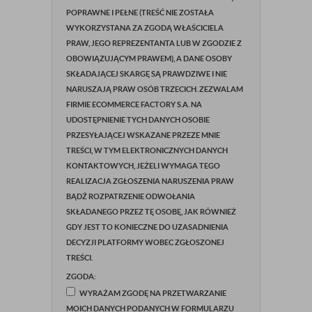
POPRAWNE I PEŁNE (TREŚĆ NIE ZOSTAŁA
WYKORZYSTANA ZA ZGODĄ WŁAŚCICIELA
PRAW, JEGO REPREZENTANTA LUB W ZGODZIE Z
OBOWIĄZUJĄCYM PRAWEM), A DANE OSOBY
SKŁADAJĄCEJ SKARGĘ SĄ PRAWDZIWE I NIE
NARUSZAJĄ PRAW OSÓB TRZECICH. ZEZWALAM
FIRMIE ECOMMERCE FACTORY S.A. NA
UDOSTĘPNIENIE TYCH DANYCH OSOBIE
PRZESYŁAJĄCEJ WSKAZANE PRZEZE MNIE
TREŚCI, W TYM ELEKTRONICZNYCH DANYCH
KONTAKTOWYCH, JEŻELI WYMAGA TEGO
REALIZACJA ZGŁOSZENIA NARUSZENIA PRAW
BĄDŹ ROZPATRZENIE ODWOŁANIA
SKŁADANEGO PRZEZ TĘ OSOBĘ, JAK RÓWNIEŻ
GDY JEST TO KONIECZNE DO UZASADNIENIA
DECYZJI PLATFORMY WOBEC ZGŁOSZONEJ
TREŚCI.
ZGODA:
WYRAŻAM ZGODĘ NA PRZETWARZANIE
MOICH DANYCH PODANYCH W FORMULARZU