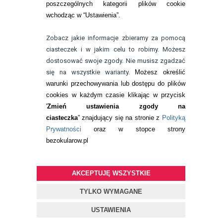
poszczególnych kategorii plików cookie
telefon:
wchodząc w “Ustawienia”.
732 08 08 72
e-mail:
Zobacz jakie informacje zbieramy za pomocą
kontakt@bezokularow.pl
ciasteczek i w jakim celu to robimy. Możesz
dostosować swoje zgody. Nie musisz zgadzać
się na wszystkie warianty.
Możesz określić
warunki przechowywania lub dostępu do plików
cookies w każdym czasie klikając w przycisk
'
Zmień ustawienia zgody na
ciasteczka
” znajdujący się na stronie z
Polityką
Prywatności
oraz w stopce strony
bezokularow.pl
AKCEPTUJĘ WSZYSTKIE
© Copyright by
BEZOKULARÓW
.PL
| soczewki kontaktowe i płyny
do soczewek
TYLKO WYMAGANE
Projekt i oprogramowanie sklepu:
ebexo
USTAWIENIA