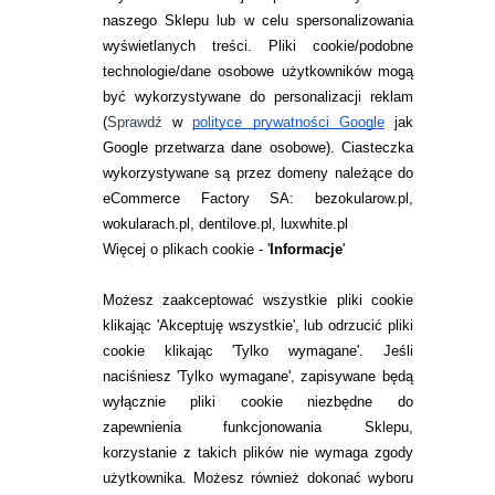
naszego Sklepu lub w celu spersonalizowania
INFORMACJE KONTAKTOWE
wyświetlanych treści.
Pliki cookie/podobne
technologie/dane osobowe użytkowników mogą
JAK ZAMAWIAĆ?
być wykorzystywane do personalizacji reklam
ZWROTY I REKLAMACJA
(
Sprawdź
w
polityce prywatności Google
jak
Google przetwarza dane osobowe
). Ciasteczka
WARUNKI ZAKUPÓW
wykorzystywane są przez domeny należące do
eCommerce Factory SA: bezokularow.pl,
O NAS
wokularach.pl, dentilove.pl, luxwhite.pl
RANKINGI SOCZEWEK
Więcej o plikach cookie - '
Informacje
'
SOCZEWKI KOLOROWE
Możesz zaakceptować wszystkie pliki cookie
Zwrot (odstąpienie od umowy)
klikając 'Akceptuję wszystkie', lub odrzucić pliki
cookie klikając 'Tylko wymagane'. Jeśli
ZMIEŃ USTAWIENIA ZGODY NA CIASTECZKA
naciśniesz 'Tylko wymagane', zapisywane będą
wyłącznie pliki cookie niezbędne do
KONTAKT
zapewnienia funkcjonowania Sklepu,
korzystanie z takich plików nie wymaga zgody
telefon:
22 113 44 42
użytkownika. Możesz również dokonać wyboru