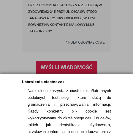
PRZEZ ECOMMERCE FACTORY S.A. Z SIEDZIBĄ W
ŻYDOWIE (62-241) PRZY UL. OJCA ŚWIĘTEGO
JANA PAWŁA II 21, KRS: 0000413308, W TYM
RÓWNIEŻ NA KONTAKT E-MAILOWY I/LUB
TELEFONICZNY.
*
POLA OBOWIĄZKOWE
WYŚLIJ WIADOMOŚĆ
Ustawienia ciasteczek
Nasz sklep korzysta z ciasteczek i/lub innych
podobnych technologii, które służą do
gromadzenia i przechowywania informacji.
Każdy konkretny plik cookie jest
wykorzystywany do określonego celu lub celów,
takich jak identyfikacja użytkownika,
uzyskiwanie informacji o sposobie korzystania z