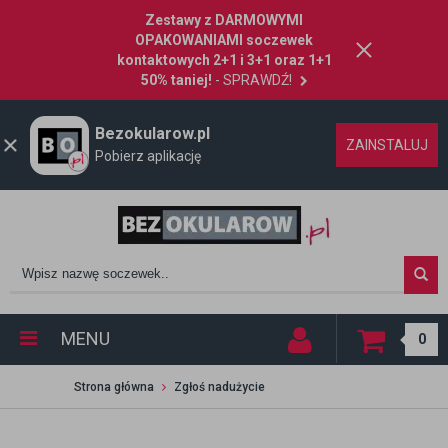
Zestawy z DARMOWYMI
OPAKOWANIAMI soczewek
kontaktowych 2+1 i 3+1 oraz 1+1
50% taniej!
- SPRAWDŹ!
Bezokularow.pl
ZAINSTALUJ
Pobierz aplikację
MENU
0
Strona główna
Zgłoś nadużycie