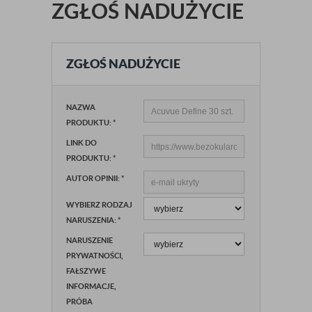
ZGŁOŚ NADUŻYCIE
ZGŁOŚ NADUŻYCIE
NAZWA
PRODUKTU:
*
LINK DO
PRODUKTU:
*
AUTOR OPINII:
*
WYBIERZ RODZAJ
NARUSZENIA:
*
NARUSZENIE
PRYWATNOŚCI,
FAŁSZYWE
INFORMACJE,
PRÓBA