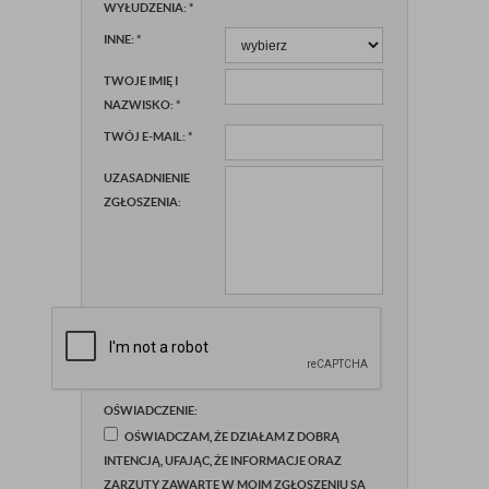
WYŁUDZENIA:
*
INNE:
*
TWOJE IMIĘ I
NAZWISKO:
*
TWÓJ E-MAIL:
*
UZASADNIENIE
ZGŁOSZENIA:
OŚWIADCZENIE:
OŚWIADCZAM, ŻE DZIAŁAM Z DOBRĄ
INTENCJĄ, UFAJĄC, ŻE INFORMACJE ORAZ
ZARZUTY ZAWARTE W MOIM ZGŁOSZENIU SĄ