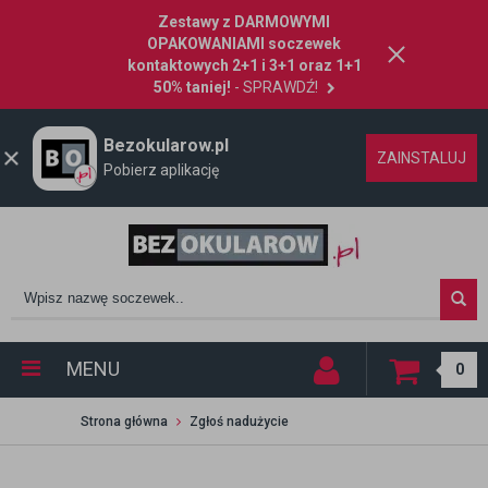
Zestawy z DARMOWYMI
OPAKOWANIAMI soczewek
kontaktowych 2+1 i 3+1 oraz 1+1
50% taniej!
- SPRAWDŹ!
Bezokularow.pl
ZAINSTALUJ
Pobierz aplikację
MENU
0
Strona główna
Zgłoś nadużycie