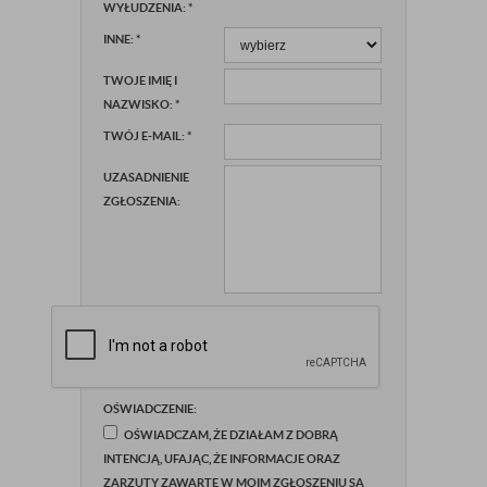
WYŁUDZENIA:
*
INNE:
*
TWOJE IMIĘ I
NAZWISKO:
*
TWÓJ E-MAIL:
*
UZASADNIENIE
ZGŁOSZENIA:
OŚWIADCZENIE:
OŚWIADCZAM, ŻE DZIAŁAM Z DOBRĄ
INTENCJĄ, UFAJĄC, ŻE INFORMACJE ORAZ
ZARZUTY ZAWARTE W MOIM ZGŁOSZENIU SĄ