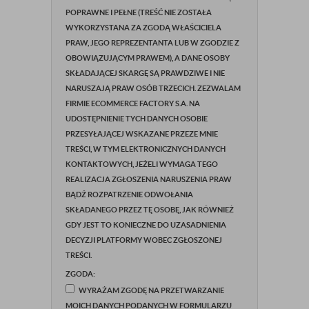
POPRAWNE I PEŁNE (TREŚĆ NIE ZOSTAŁA
WYKORZYSTANA ZA ZGODĄ WŁAŚCICIELA
PRAW, JEGO REPREZENTANTA LUB W ZGODZIE Z
OBOWIĄZUJĄCYM PRAWEM), A DANE OSOBY
SKŁADAJĄCEJ SKARGĘ SĄ PRAWDZIWE I NIE
NARUSZAJĄ PRAW OSÓB TRZECICH. ZEZWALAM
FIRMIE ECOMMERCE FACTORY S.A. NA
UDOSTĘPNIENIE TYCH DANYCH OSOBIE
PRZESYŁAJĄCEJ WSKAZANE PRZEZE MNIE
TREŚCI, W TYM ELEKTRONICZNYCH DANYCH
KONTAKTOWYCH, JEŻELI WYMAGA TEGO
REALIZACJA ZGŁOSZENIA NARUSZENIA PRAW
BĄDŹ ROZPATRZENIE ODWOŁANIA
SKŁADANEGO PRZEZ TĘ OSOBĘ, JAK RÓWNIEŻ
GDY JEST TO KONIECZNE DO UZASADNIENIA
DECYZJI PLATFORMY WOBEC ZGŁOSZONEJ
TREŚCI.
ZGODA:
WYRAŻAM ZGODĘ NA PRZETWARZANIE
MOICH DANYCH PODANYCH W FORMULARZU