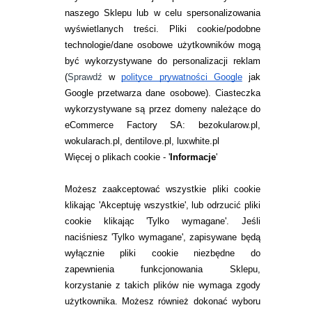
naszego Sklepu lub w celu spersonalizowania
INFORMACJE KONTAKTOWE
wyświetlanych treści.
Pliki cookie/podobne
technologie/dane osobowe użytkowników mogą
JAK ZAMAWIAĆ?
być wykorzystywane do personalizacji reklam
ZWROTY I REKLAMACJA
(
Sprawdź
w
polityce prywatności Google
jak
Google przetwarza dane osobowe
). Ciasteczka
WARUNKI ZAKUPÓW
wykorzystywane są przez domeny należące do
eCommerce Factory SA: bezokularow.pl,
O NAS
wokularach.pl, dentilove.pl, luxwhite.pl
RANKINGI SOCZEWEK
Więcej o plikach cookie - '
Informacje
'
SOCZEWKI KOLOROWE
Możesz zaakceptować wszystkie pliki cookie
Zwrot (odstąpienie od umowy)
klikając 'Akceptuję wszystkie', lub odrzucić pliki
cookie klikając 'Tylko wymagane'. Jeśli
ZMIEŃ USTAWIENIA ZGODY NA CIASTECZKA
naciśniesz 'Tylko wymagane', zapisywane będą
wyłącznie pliki cookie niezbędne do
KONTAKT
zapewnienia funkcjonowania Sklepu,
korzystanie z takich plików nie wymaga zgody
telefon:
22 113 44 42
użytkownika. Możesz również dokonać wyboru