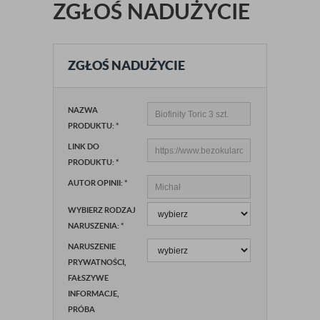
ZGŁOŚ NADUŻYCIE
ZGŁOŚ NADUŻYCIE
NAZWA
PRODUKTU:
*
LINK DO
PRODUKTU:
*
AUTOR OPINII:
*
WYBIERZ RODZAJ
NARUSZENIA:
*
NARUSZENIE
PRYWATNOŚCI,
FAŁSZYWE
INFORMACJE,
PRÓBA