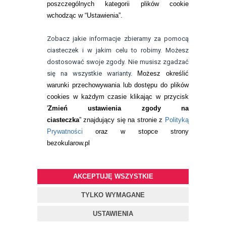
poszczególnych kategorii plików cookie
telefon:
wchodząc w “Ustawienia”.
732 08 08 72
e-mail:
Zobacz jakie informacje zbieramy za pomocą
kontakt@bezokularow.pl
ciasteczek i w jakim celu to robimy. Możesz
dostosować swoje zgody. Nie musisz zgadzać
się na wszystkie warianty.
Możesz określić
warunki przechowywania lub dostępu do plików
cookies w każdym czasie klikając w przycisk
'
Zmień ustawienia zgody na
ciasteczka
” znajdujący się na stronie z
Polityką
Prywatności
oraz w stopce strony
bezokularow.pl
AKCEPTUJĘ WSZYSTKIE
© Copyright by
BEZOKULARÓW
.PL
| soczewki kontaktowe i płyny
do soczewek
TYLKO WYMAGANE
Projekt i oprogramowanie sklepu:
ebexo
USTAWIENIA