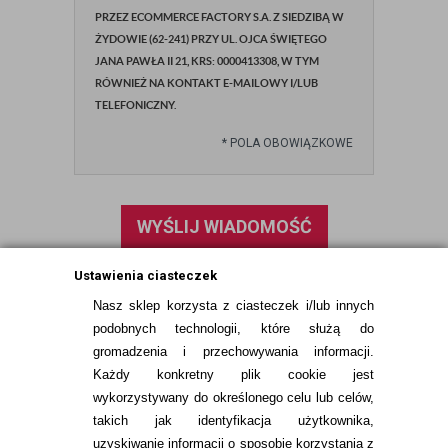
PRZEZ ECOMMERCE FACTORY S.A. Z SIEDZIBĄ W
ŻYDOWIE (62-241) PRZY UL. OJCA ŚWIĘTEGO
JANA PAWŁA II 21, KRS: 0000413308, W TYM
RÓWNIEŻ NA KONTAKT E-MAILOWY I/LUB
TELEFONICZNY.
*
POLA OBOWIĄZKOWE
WYŚLIJ WIADOMOŚĆ
Ustawienia ciasteczek
Nasz sklep korzysta z ciasteczek i/lub innych
podobnych technologii, które służą do
gromadzenia i przechowywania informacji.
Każdy konkretny plik cookie jest
wykorzystywany do określonego celu lub celów,
takich jak identyfikacja użytkownika,
uzyskiwanie informacji o sposobie korzystania z