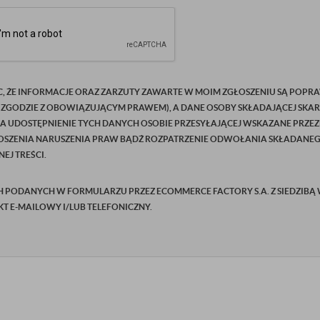
C, ŻE INFORMACJE ORAZ ZARZUTY ZAWARTE W MOIM ZGŁOSZENIU SĄ POPRA
 ZGODZIE Z OBOWIĄZUJĄCYM PRAWEM), A DANE OSOBY SKŁADAJĄCEJ SKAR
NA UDOSTĘPNIENIE TYCH DANYCH OSOBIE PRZESYŁAJĄCEJ WSKAZANE PRZEZ
SZENIA NARUSZENIA PRAW BĄDŹ ROZPATRZENIE ODWOŁANIA SKŁADANEGO P
EJ TREŚCI.
ODANYCH W FORMULARZU PRZEZ ECOMMERCE FACTORY S.A. Z SIEDZIBĄ W Ż
AKT E-MAILOWY I/LUB TELEFONICZNY.