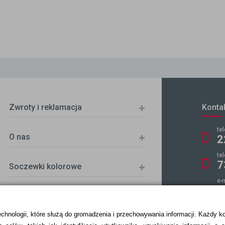
Zwroty i reklamacja
Konta
te
O nas
2
te
7
Soczewki kolorowe
e-
k
echnologii, które służą do gromadzenia i przechowywania informacji. Każdy k