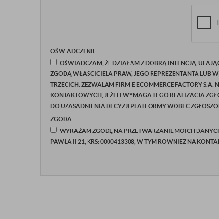
OŚWIADCZENIE:
OŚWIADCZAM, ŻE DZIAŁAM Z DOBRĄ INTENCJĄ, UFAJĄ
ZGODĄ WŁAŚCICIELA PRAW, JEGO REPREZENTANTA LUB W
TRZECICH. ZEZWALAM FIRMIE ECOMMERCE FACTORY S.A. 
KONTAKTOWYCH, JEŻELI WYMAGA TEGO REALIZACJA ZGŁO
DO UZASADNIENIA DECYZJI PLATFORMY WOBEC ZGŁOSZON
ZGODA:
WYRAŻAM ZGODĘ NA PRZETWARZANIE MOICH DANYCH P
PAWŁA II 21, KRS: 0000413308, W TYM RÓWNIEŻ NA KONT