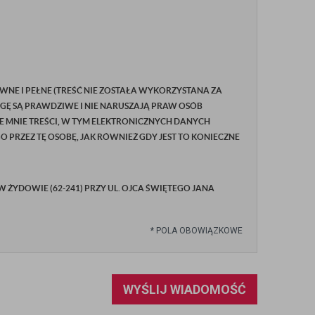
WNE I PEŁNE (TREŚĆ NIE ZOSTAŁA WYKORZYSTANA ZA
GĘ SĄ PRAWDZIWE I NIE NARUSZAJĄ PRAW OSÓB
E MNIE TREŚCI, W TYM ELEKTRONICZNYCH DANYCH
RZEZ TĘ OSOBĘ, JAK RÓWNIEŻ GDY JEST TO KONIECZNE
YDOWIE (62-241) PRZY UL. OJCA ŚWIĘTEGO JANA
*
POLA OBOWIĄZKOWE
WYŚLIJ WIADOMOŚĆ