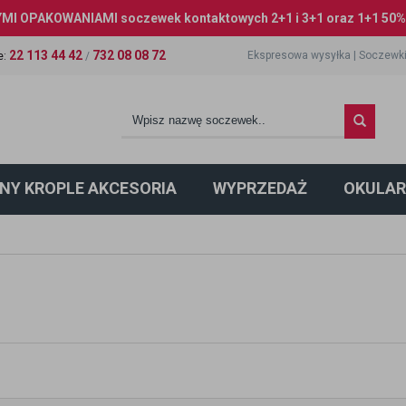
I OPAKOWANIAMI soczewek kontaktowych 2+1 i 3+1 oraz 1+1 50% 
22 113 44 42
732 08 08 72
Ekspresowa wysyłka
|
Soczewki
e
:
/
NY KROPLE AKCESORIA
WYPRZEDAŻ
OKULAR