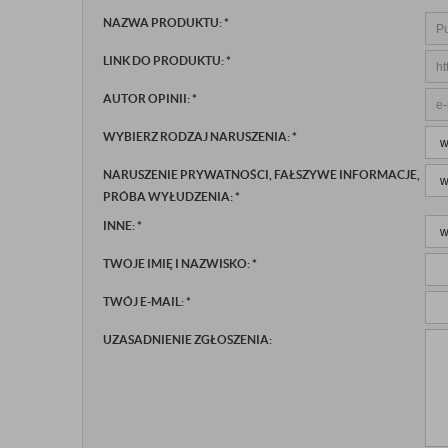
NAZWA PRODUKTU:
*
LINK DO PRODUKTU:
*
AUTOR OPINII:
*
WYBIERZ RODZAJ NARUSZENIA:
*
NARUSZENIE PRYWATNOŚCI, FAŁSZYWE INFORMACJE,
PRÓBA WYŁUDZENIA:
*
INNE:
*
TWOJE IMIĘ I NAZWISKO:
*
TWÓJ E-MAIL:
*
UZASADNIENIE ZGŁOSZENIA: