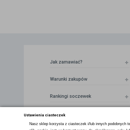
Jak zamawiać?
Warunki zakupów
Rankingi soczewek
Zwrot (odstąpienie od umowy)
Ustawienia ciasteczek
Nasz sklep korzysta z ciasteczek i/lub innych podobnych t