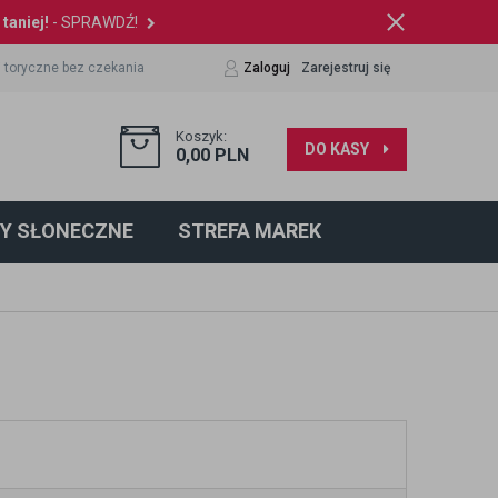
taniej!
- SPRAWDŹ!
 toryczne bez czekania
Zaloguj
Zarejestruj się
Koszyk:
DO KASY
0,00
PLN
Y SŁONECZNE
STREFA MAREK