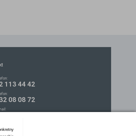
kt
lefon:
2 113 44 42
lefon:
32 08 08 72
mail:
ontakt@bezokularow.pl
onkretny