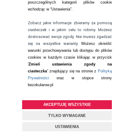
poszczególnych kategorii plików cookie
telefon:
wchodząc w “Ustawienia”.
732 08 08 72
e-mail:
Zobacz jakie informacje zbieramy za pomocą
kontakt@bezokularow.pl
ciasteczek i w jakim celu to robimy. Możesz
dostosować swoje zgody. Nie musisz zgadzać
się na wszystkie warianty.
Możesz określić
warunki przechowywania lub dostępu do plików
cookies w każdym czasie klikając w przycisk
'
Zmień ustawienia zgody na
ciasteczka
” znajdujący się na stronie z
Polityką
Prywatności
oraz w stopce strony
bezokularow.pl
AKCEPTUJĘ WSZYSTKIE
© Copyright by
BEZOKULARÓW
.PL
| soczewki kontaktowe i płyny
do soczewek
TYLKO WYMAGANE
Projekt i oprogramowanie sklepu:
ebexo
USTAWIENIA