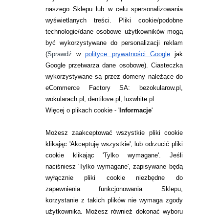
naszego Sklepu lub w celu spersonalizowania
INFORMACJE KONTAKTOWE
wyświetlanych treści.
Pliki cookie/podobne
technologie/dane osobowe użytkowników mogą
JAK ZAMAWIAĆ?
być wykorzystywane do personalizacji reklam
ZWROTY I REKLAMACJA
(
Sprawdź
w
polityce prywatności Google
jak
Google przetwarza dane osobowe
). Ciasteczka
WARUNKI ZAKUPÓW
wykorzystywane są przez domeny należące do
eCommerce Factory SA: bezokularow.pl,
O NAS
wokularach.pl, dentilove.pl, luxwhite.pl
RANKINGI SOCZEWEK
Więcej o plikach cookie - '
Informacje
'
SOCZEWKI KOLOROWE
Możesz zaakceptować wszystkie pliki cookie
Zwrot (odstąpienie od umowy)
klikając 'Akceptuję wszystkie', lub odrzucić pliki
cookie klikając 'Tylko wymagane'. Jeśli
ZMIEŃ USTAWIENIA ZGODY NA CIASTECZKA
naciśniesz 'Tylko wymagane', zapisywane będą
wyłącznie pliki cookie niezbędne do
KONTAKT
zapewnienia funkcjonowania Sklepu,
korzystanie z takich plików nie wymaga zgody
telefon:
22 113 44 42
użytkownika. Możesz również dokonać wyboru