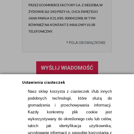
PRZEZ ECOMMERCE FACTORY S.A. Z SIEDZIBĄ W
ŻYDOWIE (62-241) PRZY UL. OJCA ŚWIĘTEGO
JANA PAWŁA II 21, KRS: 0000413308, W TYM
RÓWNIEŻ NA KONTAKT E-MAILOWY I/LUB
TELEFONICZNY.
*
POLA OBOWIĄZKOWE
WYŚLIJ WIADOMOŚĆ
Ustawienia ciasteczek
Nasz sklep korzysta z ciasteczek i/lub innych
podobnych technologii, które służą do
gromadzenia i przechowywania informacji.
Każdy konkretny plik cookie jest
wykorzystywany do określonego celu lub celów,
takich jak identyfikacja użytkownika,
uzyskiwanie informacji o sposobie korzystania z