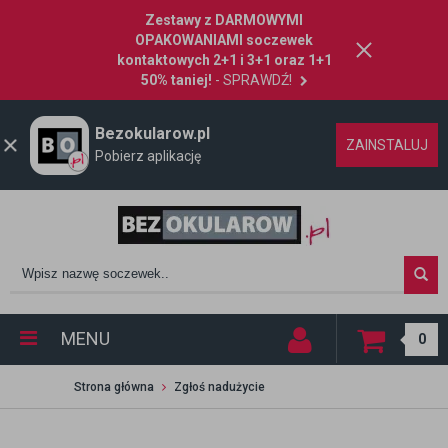
Zestawy z DARMOWYMI
OPAKOWANIAMI soczewek
kontaktowych 2+1 i 3+1 oraz 1+1
50% taniej!
- SPRAWDŹ!
Bezokularow.pl
ZAINSTALUJ
Pobierz aplikację
MENU
0
Strona główna
Zgłoś nadużycie