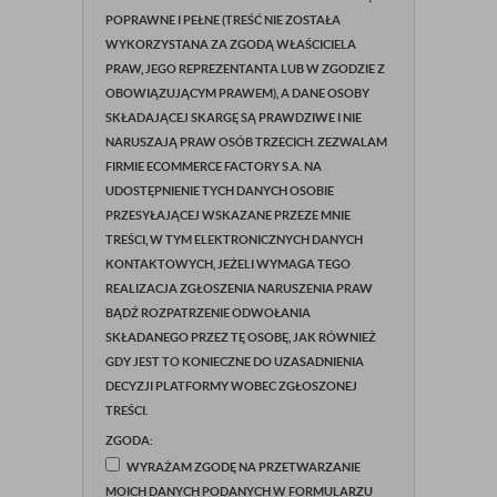
POPRAWNE I PEŁNE (TREŚĆ NIE ZOSTAŁA
WYKORZYSTANA ZA ZGODĄ WŁAŚCICIELA
PRAW, JEGO REPREZENTANTA LUB W ZGODZIE Z
OBOWIĄZUJĄCYM PRAWEM), A DANE OSOBY
SKŁADAJĄCEJ SKARGĘ SĄ PRAWDZIWE I NIE
NARUSZAJĄ PRAW OSÓB TRZECICH. ZEZWALAM
FIRMIE ECOMMERCE FACTORY S.A. NA
UDOSTĘPNIENIE TYCH DANYCH OSOBIE
PRZESYŁAJĄCEJ WSKAZANE PRZEZE MNIE
TREŚCI, W TYM ELEKTRONICZNYCH DANYCH
KONTAKTOWYCH, JEŻELI WYMAGA TEGO
REALIZACJA ZGŁOSZENIA NARUSZENIA PRAW
BĄDŹ ROZPATRZENIE ODWOŁANIA
SKŁADANEGO PRZEZ TĘ OSOBĘ, JAK RÓWNIEŻ
GDY JEST TO KONIECZNE DO UZASADNIENIA
DECYZJI PLATFORMY WOBEC ZGŁOSZONEJ
TREŚCI.
ZGODA:
WYRAŻAM ZGODĘ NA PRZETWARZANIE
MOICH DANYCH PODANYCH W FORMULARZU