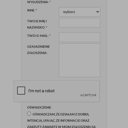
WYŁUDZENIA:
*
INNE:
*
TWOJE IMIĘ I
NAZWISKO:
*
TWÓJ E-MAIL:
*
UZASADNIENIE
ZGŁOSZENIA:
OŚWIADCZENIE:
OŚWIADCZAM, ŻE DZIAŁAM Z DOBRĄ
INTENCJĄ, UFAJĄC, ŻE INFORMACJE ORAZ
ZARZUTY ZAWARTE W MOIM ZGŁOSZENIU SĄ