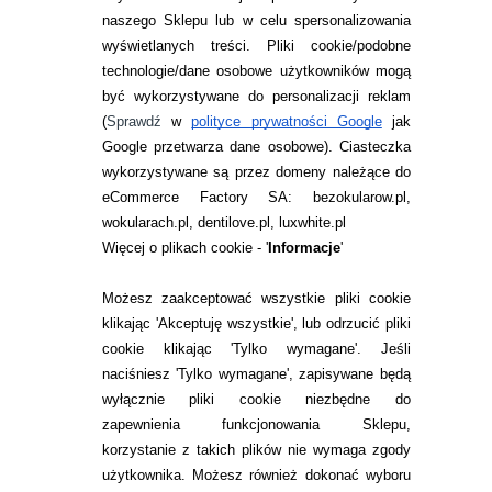
naszego Sklepu lub w celu spersonalizowania
INFORMACJE KONTAKTOWE
wyświetlanych treści.
Pliki cookie/podobne
technologie/dane osobowe użytkowników mogą
JAK ZAMAWIAĆ?
być wykorzystywane do personalizacji reklam
ZWROTY I REKLAMACJA
(
Sprawdź
w
polityce prywatności Google
jak
Google przetwarza dane osobowe
). Ciasteczka
WARUNKI ZAKUPÓW
wykorzystywane są przez domeny należące do
eCommerce Factory SA: bezokularow.pl,
O NAS
wokularach.pl, dentilove.pl, luxwhite.pl
RANKINGI SOCZEWEK
Więcej o plikach cookie - '
Informacje
'
SOCZEWKI KOLOROWE
Możesz zaakceptować wszystkie pliki cookie
Zwrot (odstąpienie od umowy)
klikając 'Akceptuję wszystkie', lub odrzucić pliki
cookie klikając 'Tylko wymagane'. Jeśli
ZMIEŃ USTAWIENIA ZGODY NA CIASTECZKA
naciśniesz 'Tylko wymagane', zapisywane będą
wyłącznie pliki cookie niezbędne do
KONTAKT
zapewnienia funkcjonowania Sklepu,
korzystanie z takich plików nie wymaga zgody
telefon:
22 113 44 42
użytkownika. Możesz również dokonać wyboru