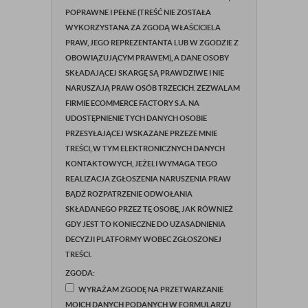
POPRAWNE I PEŁNE (TREŚĆ NIE ZOSTAŁA
WYKORZYSTANA ZA ZGODĄ WŁAŚCICIELA
PRAW, JEGO REPREZENTANTA LUB W ZGODZIE Z
OBOWIĄZUJĄCYM PRAWEM), A DANE OSOBY
SKŁADAJĄCEJ SKARGĘ SĄ PRAWDZIWE I NIE
NARUSZAJĄ PRAW OSÓB TRZECICH. ZEZWALAM
FIRMIE ECOMMERCE FACTORY S.A. NA
UDOSTĘPNIENIE TYCH DANYCH OSOBIE
PRZESYŁAJĄCEJ WSKAZANE PRZEZE MNIE
TREŚCI, W TYM ELEKTRONICZNYCH DANYCH
KONTAKTOWYCH, JEŻELI WYMAGA TEGO
REALIZACJA ZGŁOSZENIA NARUSZENIA PRAW
BĄDŹ ROZPATRZENIE ODWOŁANIA
SKŁADANEGO PRZEZ TĘ OSOBĘ, JAK RÓWNIEŻ
GDY JEST TO KONIECZNE DO UZASADNIENIA
DECYZJI PLATFORMY WOBEC ZGŁOSZONEJ
TREŚCI.
ZGODA:
WYRAŻAM ZGODĘ NA PRZETWARZANIE
MOICH DANYCH PODANYCH W FORMULARZU