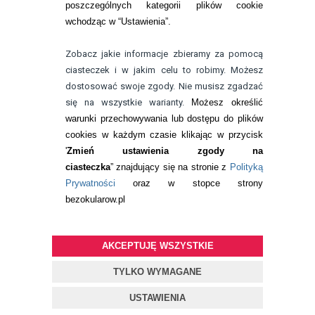
poszczególnych kategorii plików cookie
telefon:
wchodząc w “Ustawienia”.
732 08 08 72
e-mail:
Zobacz jakie informacje zbieramy za pomocą
kontakt@bezokularow.pl
ciasteczek i w jakim celu to robimy. Możesz
dostosować swoje zgody. Nie musisz zgadzać
się na wszystkie warianty.
Możesz określić
warunki przechowywania lub dostępu do plików
cookies w każdym czasie klikając w przycisk
'
Zmień ustawienia zgody na
ciasteczka
” znajdujący się na stronie z
Polityką
Prywatności
oraz w stopce strony
bezokularow.pl
AKCEPTUJĘ WSZYSTKIE
© Copyright by
BEZOKULARÓW
.PL
| soczewki kontaktowe i płyny
do soczewek
TYLKO WYMAGANE
Projekt i oprogramowanie sklepu:
ebexo
USTAWIENIA