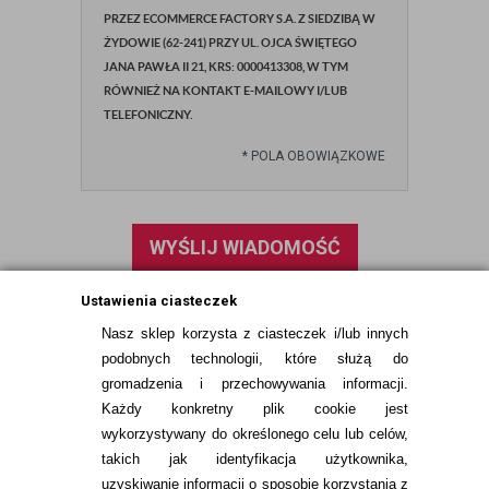
PRZEZ ECOMMERCE FACTORY S.A. Z SIEDZIBĄ W
ŻYDOWIE (62-241) PRZY UL. OJCA ŚWIĘTEGO
JANA PAWŁA II 21, KRS: 0000413308, W TYM
RÓWNIEŻ NA KONTAKT E-MAILOWY I/LUB
TELEFONICZNY.
*
POLA OBOWIĄZKOWE
WYŚLIJ WIADOMOŚĆ
Ustawienia ciasteczek
Nasz sklep korzysta z ciasteczek i/lub innych
podobnych technologii, które służą do
gromadzenia i przechowywania informacji.
Każdy konkretny plik cookie jest
wykorzystywany do określonego celu lub celów,
takich jak identyfikacja użytkownika,
uzyskiwanie informacji o sposobie korzystania z