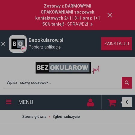
Zestawy z DARMOWYMI
OPAKOWANIAMI soczewek
kontaktowych 2+1 i 3+1 oraz 1+1
50% taniej!
- SPRAWDŹ!
Bezokularow.pl
ZAINSTALUJ
Pobierz aplikację
MENU
0
Strona główna
Zgłoś nadużycie