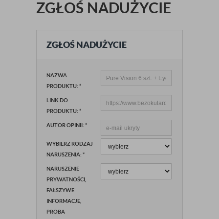
ZGŁOŚ NADUŻYCIE
ZGŁOŚ NADUŻYCIE
NAZWA
PRODUKTU:
*
LINK DO
PRODUKTU:
*
AUTOR OPINII:
*
WYBIERZ RODZAJ
NARUSZENIA:
*
NARUSZENIE
PRYWATNOŚCI,
FAŁSZYWE
INFORMACJE,
PRÓBA