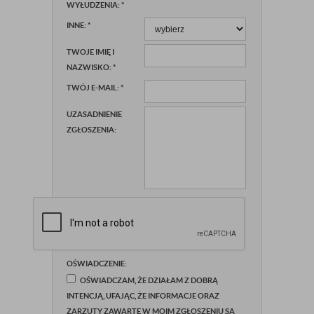
WYŁUDZENIA:
*
INNE:
*
TWOJE IMIĘ I
NAZWISKO:
*
TWÓJ E-MAIL:
*
UZASADNIENIE
ZGŁOSZENIA:
OŚWIADCZENIE:
OŚWIADCZAM, ŻE DZIAŁAM Z DOBRĄ
INTENCJĄ, UFAJĄC, ŻE INFORMACJE ORAZ
ZARZUTY ZAWARTE W MOIM ZGŁOSZENIU SĄ