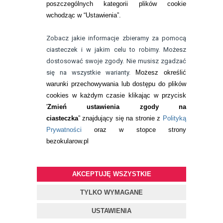
poszczególnych kategorii plików cookie
telefon:
wchodząc w “Ustawienia”.
732 08 08 72
e-mail:
Zobacz jakie informacje zbieramy za pomocą
kontakt@bezokularow.pl
ciasteczek i w jakim celu to robimy. Możesz
dostosować swoje zgody. Nie musisz zgadzać
się na wszystkie warianty.
Możesz określić
warunki przechowywania lub dostępu do plików
cookies w każdym czasie klikając w przycisk
'
Zmień ustawienia zgody na
ciasteczka
” znajdujący się na stronie z
Polityką
Prywatności
oraz w stopce strony
bezokularow.pl
AKCEPTUJĘ WSZYSTKIE
© Copyright by
BEZOKULARÓW
.PL
| soczewki kontaktowe i płyny
do soczewek
TYLKO WYMAGANE
Projekt i oprogramowanie sklepu:
ebexo
USTAWIENIA