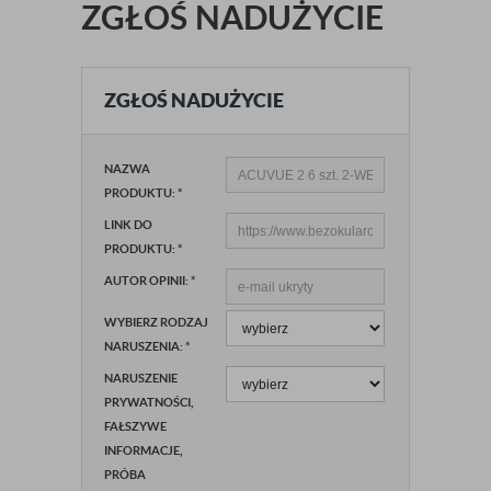
ZGŁOŚ NADUŻYCIE
ZGŁOŚ NADUŻYCIE
NAZWA
PRODUKTU:
*
LINK DO
PRODUKTU:
*
AUTOR OPINII:
*
WYBIERZ RODZAJ
NARUSZENIA:
*
NARUSZENIE
PRYWATNOŚCI,
FAŁSZYWE
INFORMACJE,
PRÓBA