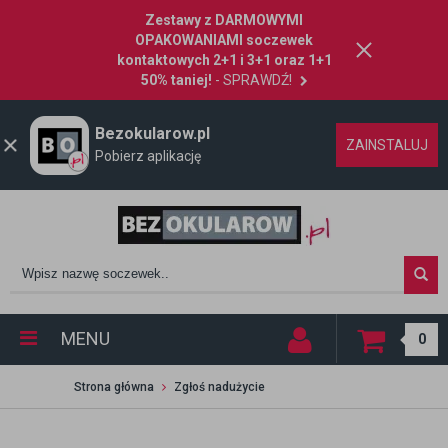
Zestawy z DARMOWYMI
OPAKOWANIAMI soczewek
kontaktowych 2+1 i 3+1 oraz 1+1
50% taniej!
- SPRAWDŹ!
Bezokularow.pl
ZAINSTALUJ
Pobierz aplikację
MENU
0
Strona główna
Zgłoś nadużycie