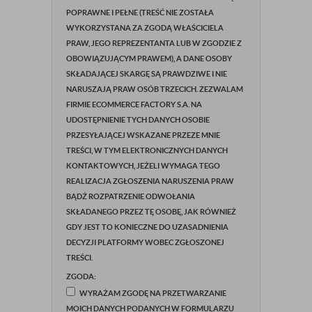
POPRAWNE I PEŁNE (TREŚĆ NIE ZOSTAŁA
WYKORZYSTANA ZA ZGODĄ WŁAŚCICIELA
PRAW, JEGO REPREZENTANTA LUB W ZGODZIE Z
OBOWIĄZUJĄCYM PRAWEM), A DANE OSOBY
SKŁADAJĄCEJ SKARGĘ SĄ PRAWDZIWE I NIE
NARUSZAJĄ PRAW OSÓB TRZECICH. ZEZWALAM
FIRMIE ECOMMERCE FACTORY S.A. NA
UDOSTĘPNIENIE TYCH DANYCH OSOBIE
PRZESYŁAJĄCEJ WSKAZANE PRZEZE MNIE
TREŚCI, W TYM ELEKTRONICZNYCH DANYCH
KONTAKTOWYCH, JEŻELI WYMAGA TEGO
REALIZACJA ZGŁOSZENIA NARUSZENIA PRAW
BĄDŹ ROZPATRZENIE ODWOŁANIA
SKŁADANEGO PRZEZ TĘ OSOBĘ, JAK RÓWNIEŻ
GDY JEST TO KONIECZNE DO UZASADNIENIA
DECYZJI PLATFORMY WOBEC ZGŁOSZONEJ
TREŚCI.
ZGODA:
WYRAŻAM ZGODĘ NA PRZETWARZANIE
MOICH DANYCH PODANYCH W FORMULARZU