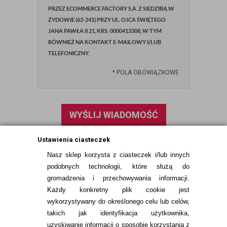
PRZEZ ECOMMERCE FACTORY S.A. Z SIEDZIBĄ W
ŻYDOWIE (62-241) PRZY UL. OJCA ŚWIĘTEGO
JANA PAWŁA II 21, KRS: 0000413308, W TYM
RÓWNIEŻ NA KONTAKT E-MAILOWY I/LUB
TELEFONICZNY.
*
POLA OBOWIĄZKOWE
WYŚLIJ WIADOMOŚĆ
Ustawienia ciasteczek
Nasz sklep korzysta z ciasteczek i/lub innych
podobnych technologii, które służą do
gromadzenia i przechowywania informacji.
Każdy konkretny plik cookie jest
wykorzystywany do określonego celu lub celów,
takich jak identyfikacja użytkownika,
uzyskiwanie informacji o sposobie korzystania z