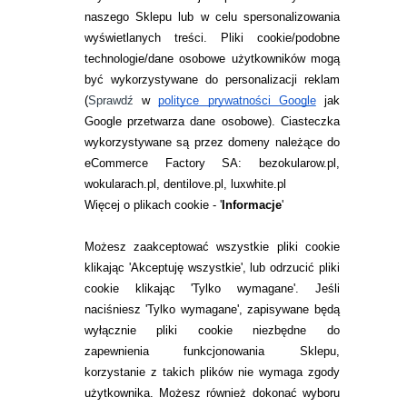
naszego Sklepu lub w celu spersonalizowania
INFORMACJE KONTAKTOWE
wyświetlanych treści.
Pliki cookie/podobne
technologie/dane osobowe użytkowników mogą
JAK ZAMAWIAĆ?
być wykorzystywane do personalizacji reklam
ZWROTY I REKLAMACJA
(
Sprawdź
w
polityce prywatności Google
jak
Google przetwarza dane osobowe
). Ciasteczka
WARUNKI ZAKUPÓW
wykorzystywane są przez domeny należące do
eCommerce Factory SA: bezokularow.pl,
O NAS
wokularach.pl, dentilove.pl, luxwhite.pl
RANKINGI SOCZEWEK
Więcej o plikach cookie - '
Informacje
'
SOCZEWKI KOLOROWE
Możesz zaakceptować wszystkie pliki cookie
Zwrot (odstąpienie od umowy)
klikając 'Akceptuję wszystkie', lub odrzucić pliki
cookie klikając 'Tylko wymagane'. Jeśli
ZMIEŃ USTAWIENIA ZGODY NA CIASTECZKA
naciśniesz 'Tylko wymagane', zapisywane będą
wyłącznie pliki cookie niezbędne do
KONTAKT
zapewnienia funkcjonowania Sklepu,
korzystanie z takich plików nie wymaga zgody
telefon:
22 113 44 42
użytkownika. Możesz również dokonać wyboru