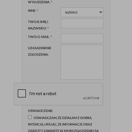
WYŁUDZENIA:
*
INNE:
*
TWOJE IMIĘ I
NAZWISKO:
*
TWÓJ E-MAIL:
*
UZASADNIENIE
ZGŁOSZENIA:
OŚWIADCZENIE:
OŚWIADCZAM, ŻE DZIAŁAM Z DOBRĄ
INTENCJĄ, UFAJĄC, ŻE INFORMACJE ORAZ
ZARZUTY ZAWARTE W MOIM ZGŁOSZENIU SĄ