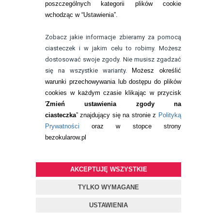
poszczególnych kategorii plików cookie
telefon:
wchodząc w “Ustawienia”.
732 08 08 72
e-mail:
Zobacz jakie informacje zbieramy za pomocą
kontakt@bezokularow.pl
ciasteczek i w jakim celu to robimy. Możesz
dostosować swoje zgody. Nie musisz zgadzać
się na wszystkie warianty.
Możesz określić
warunki przechowywania lub dostępu do plików
cookies w każdym czasie klikając w przycisk
'
Zmień ustawienia zgody na
ciasteczka
” znajdujący się na stronie z
Polityką
Prywatności
oraz w stopce strony
bezokularow.pl
AKCEPTUJĘ WSZYSTKIE
© Copyright by
BEZOKULARÓW
.PL
| soczewki kontaktowe i płyny
do soczewek
TYLKO WYMAGANE
Projekt i oprogramowanie sklepu:
ebexo
USTAWIENIA