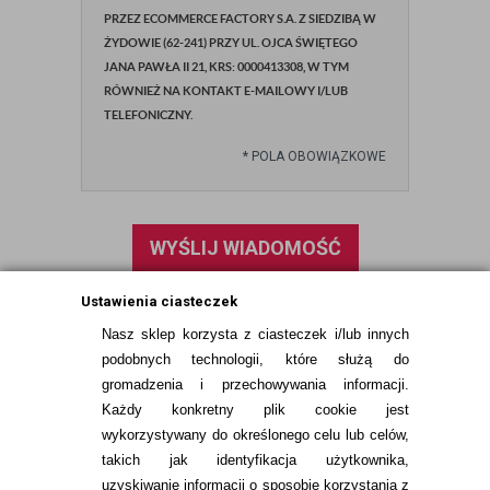
PRZEZ ECOMMERCE FACTORY S.A. Z SIEDZIBĄ W
ŻYDOWIE (62-241) PRZY UL. OJCA ŚWIĘTEGO
JANA PAWŁA II 21, KRS: 0000413308, W TYM
RÓWNIEŻ NA KONTAKT E-MAILOWY I/LUB
TELEFONICZNY.
*
POLA OBOWIĄZKOWE
WYŚLIJ WIADOMOŚĆ
Ustawienia ciasteczek
Nasz sklep korzysta z ciasteczek i/lub innych
podobnych technologii, które służą do
gromadzenia i przechowywania informacji.
Każdy konkretny plik cookie jest
wykorzystywany do określonego celu lub celów,
takich jak identyfikacja użytkownika,
uzyskiwanie informacji o sposobie korzystania z