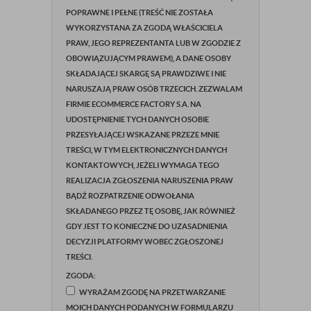
POPRAWNE I PEŁNE (TREŚĆ NIE ZOSTAŁA
WYKORZYSTANA ZA ZGODĄ WŁAŚCICIELA
PRAW, JEGO REPREZENTANTA LUB W ZGODZIE Z
OBOWIĄZUJĄCYM PRAWEM), A DANE OSOBY
SKŁADAJĄCEJ SKARGĘ SĄ PRAWDZIWE I NIE
NARUSZAJĄ PRAW OSÓB TRZECICH. ZEZWALAM
FIRMIE ECOMMERCE FACTORY S.A. NA
UDOSTĘPNIENIE TYCH DANYCH OSOBIE
PRZESYŁAJĄCEJ WSKAZANE PRZEZE MNIE
TREŚCI, W TYM ELEKTRONICZNYCH DANYCH
KONTAKTOWYCH, JEŻELI WYMAGA TEGO
REALIZACJA ZGŁOSZENIA NARUSZENIA PRAW
BĄDŹ ROZPATRZENIE ODWOŁANIA
SKŁADANEGO PRZEZ TĘ OSOBĘ, JAK RÓWNIEŻ
GDY JEST TO KONIECZNE DO UZASADNIENIA
DECYZJI PLATFORMY WOBEC ZGŁOSZONEJ
TREŚCI.
ZGODA:
WYRAŻAM ZGODĘ NA PRZETWARZANIE
MOICH DANYCH PODANYCH W FORMULARZU