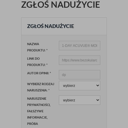
ZGŁOŚ NADUŻYCIE
ZGŁOŚ NADUŻYCIE
NAZWA
PRODUKTU:
*
LINK DO
PRODUKTU:
*
AUTOR OPINII:
*
WYBIERZ RODZAJ
NARUSZENIA:
*
NARUSZENIE
PRYWATNOŚCI,
FAŁSZYWE
INFORMACJE,
PRÓBA