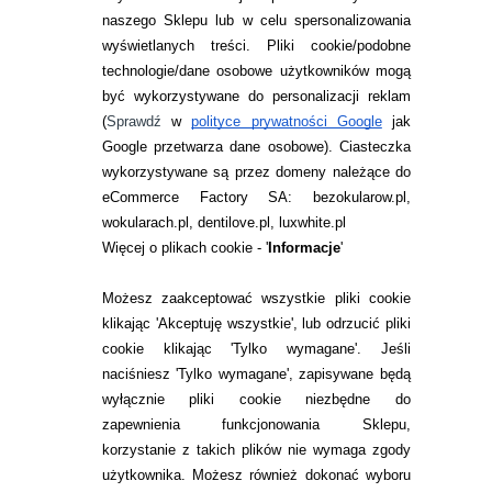
naszego Sklepu lub w celu spersonalizowania
INFORMACJE KONTAKTOWE
wyświetlanych treści.
Pliki cookie/podobne
technologie/dane osobowe użytkowników mogą
JAK ZAMAWIAĆ?
być wykorzystywane do personalizacji reklam
ZWROTY I REKLAMACJA
(
Sprawdź
w
polityce prywatności Google
jak
Google przetwarza dane osobowe
). Ciasteczka
WARUNKI ZAKUPÓW
wykorzystywane są przez domeny należące do
eCommerce Factory SA: bezokularow.pl,
O NAS
wokularach.pl, dentilove.pl, luxwhite.pl
RANKINGI SOCZEWEK
Więcej o plikach cookie - '
Informacje
'
SOCZEWKI KOLOROWE
Możesz zaakceptować wszystkie pliki cookie
Zwrot (odstąpienie od umowy)
klikając 'Akceptuję wszystkie', lub odrzucić pliki
cookie klikając 'Tylko wymagane'. Jeśli
ZMIEŃ USTAWIENIA ZGODY NA CIASTECZKA
naciśniesz 'Tylko wymagane', zapisywane będą
wyłącznie pliki cookie niezbędne do
KONTAKT
zapewnienia funkcjonowania Sklepu,
korzystanie z takich plików nie wymaga zgody
telefon:
22 113 44 42
użytkownika. Możesz również dokonać wyboru