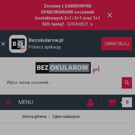
Zestawy z DARMOWYMI
OPAKOWANIAMI soczewek
kontaktowych 2+1 i 3+1 oraz 1+1
50% taniej!
- SPRAWDŹ!
Bezokularow.pl
ZAINSTALUJ
Pobierz aplikację
MENU
0
Strona główna
Zgłoś nadużycie