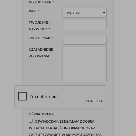
WYŁUDZENIA:
*
INNE:
*
TWOJE IMIĘ I
NAZWISKO:
*
TWÓJ E-MAIL:
*
UZASADNIENIE
ZGŁOSZENIA:
OŚWIADCZENIE:
OŚWIADCZAM, ŻE DZIAŁAM Z DOBRĄ
INTENCJĄ, UFAJĄC, ŻE INFORMACJE ORAZ
ZARZUTY ZAWARTE W MOIM ZGŁOSZENIU SĄ