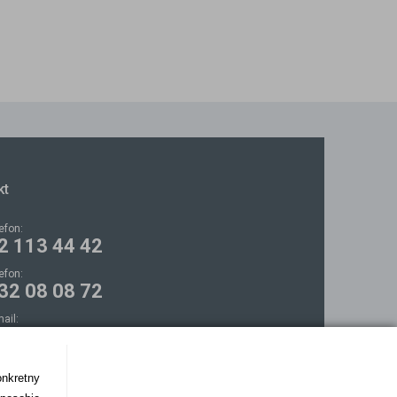
kt
lefon:
2 113 44 42
lefon:
32 08 08 72
mail:
ontakt@bezokularow.pl
onkretny