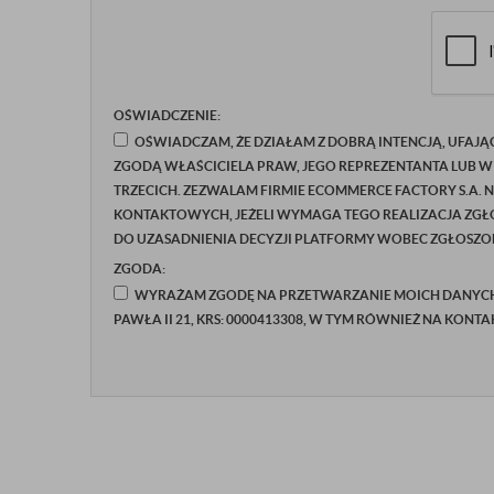
OŚWIADCZENIE:
OŚWIADCZAM, ŻE DZIAŁAM Z DOBRĄ INTENCJĄ, UFAJĄ
ZGODĄ WŁAŚCICIELA PRAW, JEGO REPREZENTANTA LUB W
TRZECICH. ZEZWALAM FIRMIE ECOMMERCE FACTORY S.A. 
KONTAKTOWYCH, JEŻELI WYMAGA TEGO REALIZACJA ZGŁO
DO UZASADNIENIA DECYZJI PLATFORMY WOBEC ZGŁOSZON
ZGODA:
WYRAŻAM ZGODĘ NA PRZETWARZANIE MOICH DANYCH P
PAWŁA II 21, KRS: 0000413308, W TYM RÓWNIEŻ NA KONT