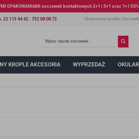
I OPAKOWANIAMI soczewek kontaktowych 2+1 i 3+1 oraz 1+1 50% 
22 113 44 42
732 08 08 72
Ekspresowa wysyłka
|
Soczewki
e
:
/
NY KROPLE AKCESORIA
WYPRZEDAŻ
OKULAR