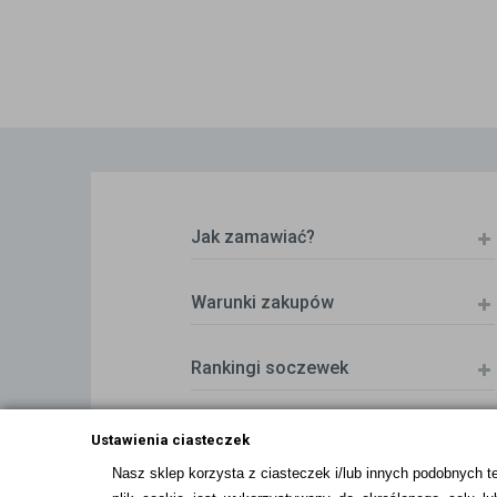
Jak zamawiać?
Warunki zakupów
Rankingi soczewek
Zwrot (odstąpienie od umowy)
Ustawienia ciasteczek
Nasz sklep korzysta z ciasteczek i/lub innych podobnych t