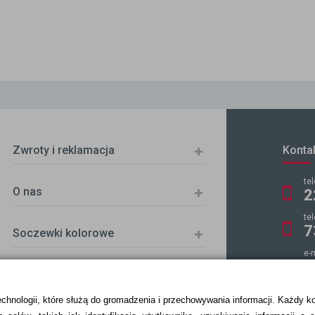
Zwroty i reklamacja
Konta
te
O nas
2
te
7
Soczewki kolorowe
e-
k
echnologii, które służą do gromadzenia i przechowywania informacji. Każdy k