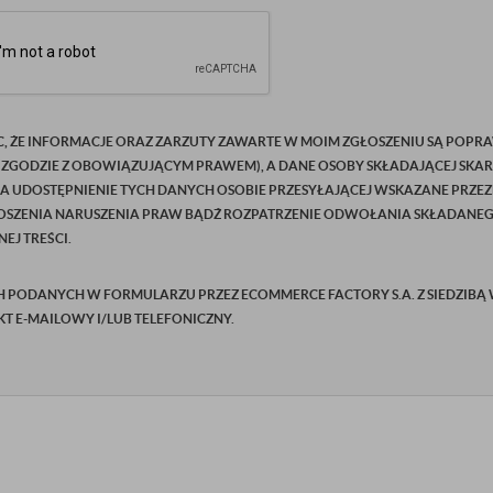
C, ŻE INFORMACJE ORAZ ZARZUTY ZAWARTE W MOIM ZGŁOSZENIU SĄ POPRA
 ZGODZIE Z OBOWIĄZUJĄCYM PRAWEM), A DANE OSOBY SKŁADAJĄCEJ SKAR
NA UDOSTĘPNIENIE TYCH DANYCH OSOBIE PRZESYŁAJĄCEJ WSKAZANE PRZEZ
SZENIA NARUSZENIA PRAW BĄDŹ ROZPATRZENIE ODWOŁANIA SKŁADANEGO P
EJ TREŚCI.
ODANYCH W FORMULARZU PRZEZ ECOMMERCE FACTORY S.A. Z SIEDZIBĄ W Ż
AKT E-MAILOWY I/LUB TELEFONICZNY.