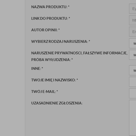
NAZWA PRODUKTU:
*
LINK DO PRODUKTU:
*
AUTOR OPINII:
*
WYBIERZ RODZAJ NARUSZENIA:
*
NARUSZENIE PRYWATNOŚCI, FAŁSZYWE INFORMACJE,
PRÓBA WYŁUDZENIA:
*
INNE:
*
TWOJE IMIĘ I NAZWISKO:
*
TWÓJ E-MAIL:
*
UZASADNIENIE ZGŁOSZENIA: