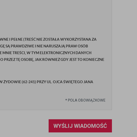
WNE I PEŁNE (TREŚĆ NIE ZOSTAŁA WYKORZYSTANA ZA
GĘ SĄ PRAWDZIWE I NIE NARUSZAJĄ PRAW OSÓB
E MNIE TREŚCI, W TYM ELEKTRONICZNYCH DANYCH
RZEZ TĘ OSOBĘ, JAK RÓWNIEŻ GDY JEST TO KONIECZNE
YDOWIE (62-241) PRZY UL. OJCA ŚWIĘTEGO JANA
*
POLA OBOWIĄZKOWE
WYŚLIJ WIADOMOŚĆ