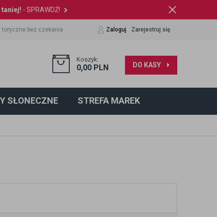
taniej!
- SPRAWDŹ!
 toryczne bez czekania
Zaloguj
Zarejestruj się
Koszyk:
DO KASY
0,00
PLN
Y SŁONECZNE
STREFA MAREK