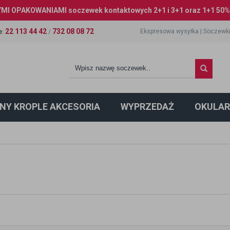
I OPAKOWANIAMI soczewek kontaktowych 2+1 i 3+1 oraz 1+1 50% 
22 113 44 42
732 08 08 72
Ekspresowa wysyłka
|
Soczewki
e
:
/
NY KROPLE AKCESORIA
WYPRZEDAŻ
OKULAR