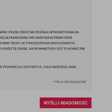
WNE I PEŁNE (TREŚĆ NIE ZOSTAŁA WYKORZYSTANA ZA
GĘ SĄ PRAWDZIWE I NIE NARUSZAJĄ PRAW OSÓB
E MNIE TREŚCI, W TYM ELEKTRONICZNYCH DANYCH
RZEZ TĘ OSOBĘ, JAK RÓWNIEŻ GDY JEST TO KONIECZNE
YDOWIE (62-241) PRZY UL. OJCA ŚWIĘTEGO JANA
*
POLA OBOWIĄZKOWE
WYŚLIJ WIADOMOŚĆ