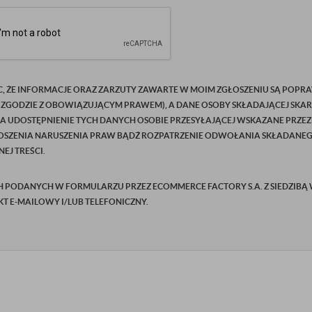
C, ŻE INFORMACJE ORAZ ZARZUTY ZAWARTE W MOIM ZGŁOSZENIU SĄ POPRA
 ZGODZIE Z OBOWIĄZUJĄCYM PRAWEM), A DANE OSOBY SKŁADAJĄCEJ SKAR
NA UDOSTĘPNIENIE TYCH DANYCH OSOBIE PRZESYŁAJĄCEJ WSKAZANE PRZEZ
SZENIA NARUSZENIA PRAW BĄDŹ ROZPATRZENIE ODWOŁANIA SKŁADANEGO P
EJ TREŚCI.
ODANYCH W FORMULARZU PRZEZ ECOMMERCE FACTORY S.A. Z SIEDZIBĄ W Ż
AKT E-MAILOWY I/LUB TELEFONICZNY.