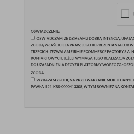
OŚWIADCZENIE:
OŚWIADCZAM, ŻE DZIAŁAM Z DOBRĄ INTENCJĄ, UFAJĄ
ZGODĄ WŁAŚCICIELA PRAW, JEGO REPREZENTANTA LUB W
TRZECICH. ZEZWALAM FIRMIE ECOMMERCE FACTORY S.A. 
KONTAKTOWYCH, JEŻELI WYMAGA TEGO REALIZACJA ZGŁO
DO UZASADNIENIA DECYZJI PLATFORMY WOBEC ZGŁOSZON
ZGODA:
WYRAŻAM ZGODĘ NA PRZETWARZANIE MOICH DANYCH P
PAWŁA II 21, KRS: 0000413308, W TYM RÓWNIEŻ NA KONT