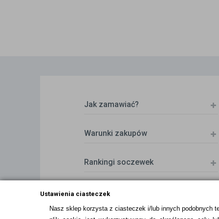
Jak zamawiać?
Warunki zakupów
Rankingi soczewek
Zwrot (odstąpienie od umowy)
Ustawienia ciasteczek
Nasz sklep korzysta z ciasteczek i/lub innych podobnych t