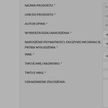
NAZWA PRODUKTU:
*
LINK DO PRODUKTU:
*
AUTOR OPINII:
*
WYBIERZ RODZAJ NARUSZENIA:
*
NARUSZENIE PRYWATNOŚCI, FAŁSZYWE INFORMACJE,
PRÓBA WYŁUDZENIA:
*
INNE:
*
TWOJE IMIĘ I NAZWISKO:
*
TWÓJ E-MAIL:
*
UZASADNIENIE ZGŁOSZENIA: