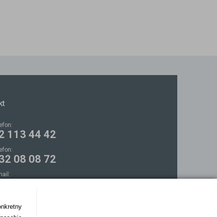
kt
lefon:
2 113 44 42
lefon:
32 08 08 72
mail:
ontakt@bezokularow.pl
onkretny