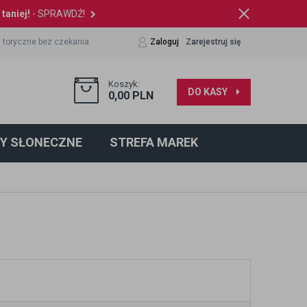
taniej!
- SPRAWDŹ!
 toryczne bez czekania
Zaloguj
Zarejestruj się
Koszyk:
DO KASY
0,00
PLN
Y SŁONECZNE
STREFA MAREK