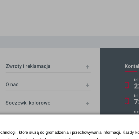
Zwroty i reklamacja
Konta
te
O nas
2
te
7
Soczewki kolorowe
e-
k
echnologii, które służą do gromadzenia i przechowywania informacji. Każdy k