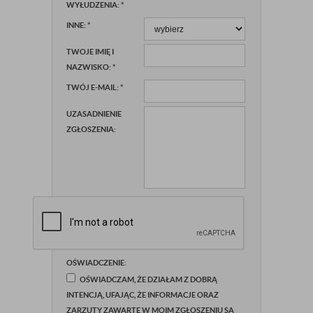
WYŁUDZENIA:
*
INNE:
*
TWOJE IMIĘ I
NAZWISKO:
*
TWÓJ E-MAIL:
*
UZASADNIENIE
ZGŁOSZENIA:
OŚWIADCZENIE:
OŚWIADCZAM, ŻE DZIAŁAM Z DOBRĄ
INTENCJĄ, UFAJĄC, ŻE INFORMACJE ORAZ
ZARZUTY ZAWARTE W MOIM ZGŁOSZENIU SĄ