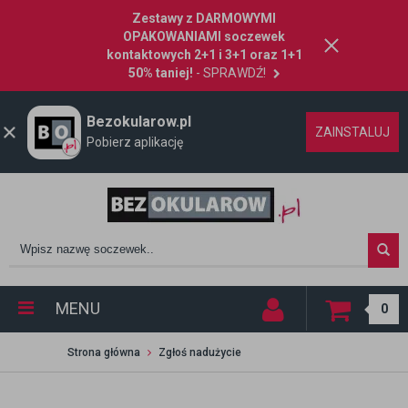
Zestawy z DARMOWYMI
OPAKOWANIAMI soczewek
kontaktowych 2+1 i 3+1 oraz 1+1
50% taniej!
- SPRAWDŹ!
Bezokularow.pl
ZAINSTALUJ
Pobierz aplikację
MENU
0
Strona główna
Zgłoś nadużycie