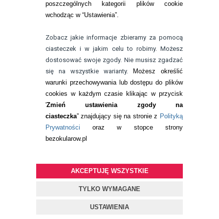
poszczególnych kategorii plików cookie
telefon:
wchodząc w “Ustawienia”.
732 08 08 72
e-mail:
Zobacz jakie informacje zbieramy za pomocą
kontakt@bezokularow.pl
ciasteczek i w jakim celu to robimy. Możesz
dostosować swoje zgody. Nie musisz zgadzać
się na wszystkie warianty.
Możesz określić
warunki przechowywania lub dostępu do plików
cookies w każdym czasie klikając w przycisk
'
Zmień ustawienia zgody na
ciasteczka
” znajdujący się na stronie z
Polityką
Prywatności
oraz w stopce strony
bezokularow.pl
AKCEPTUJĘ WSZYSTKIE
© Copyright by
BEZOKULARÓW
.PL
| soczewki kontaktowe i płyny
do soczewek
TYLKO WYMAGANE
Projekt i oprogramowanie sklepu:
ebexo
USTAWIENIA