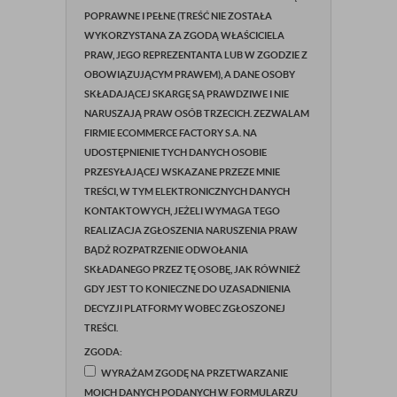
POPRAWNE I PEŁNE (TREŚĆ NIE ZOSTAŁA
WYKORZYSTANA ZA ZGODĄ WŁAŚCICIELA
PRAW, JEGO REPREZENTANTA LUB W ZGODZIE Z
OBOWIĄZUJĄCYM PRAWEM), A DANE OSOBY
SKŁADAJĄCEJ SKARGĘ SĄ PRAWDZIWE I NIE
NARUSZAJĄ PRAW OSÓB TRZECICH. ZEZWALAM
FIRMIE ECOMMERCE FACTORY S.A. NA
UDOSTĘPNIENIE TYCH DANYCH OSOBIE
PRZESYŁAJĄCEJ WSKAZANE PRZEZE MNIE
TREŚCI, W TYM ELEKTRONICZNYCH DANYCH
KONTAKTOWYCH, JEŻELI WYMAGA TEGO
REALIZACJA ZGŁOSZENIA NARUSZENIA PRAW
BĄDŹ ROZPATRZENIE ODWOŁANIA
SKŁADANEGO PRZEZ TĘ OSOBĘ, JAK RÓWNIEŻ
GDY JEST TO KONIECZNE DO UZASADNIENIA
DECYZJI PLATFORMY WOBEC ZGŁOSZONEJ
TREŚCI.
ZGODA:
WYRAŻAM ZGODĘ NA PRZETWARZANIE
MOICH DANYCH PODANYCH W FORMULARZU