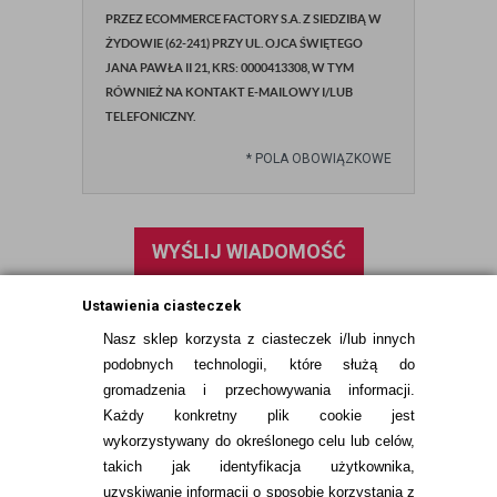
PRZEZ ECOMMERCE FACTORY S.A. Z SIEDZIBĄ W
ŻYDOWIE (62-241) PRZY UL. OJCA ŚWIĘTEGO
JANA PAWŁA II 21, KRS: 0000413308, W TYM
RÓWNIEŻ NA KONTAKT E-MAILOWY I/LUB
TELEFONICZNY.
*
POLA OBOWIĄZKOWE
WYŚLIJ WIADOMOŚĆ
Ustawienia ciasteczek
Nasz sklep korzysta z ciasteczek i/lub innych
podobnych technologii, które służą do
gromadzenia i przechowywania informacji.
Każdy konkretny plik cookie jest
wykorzystywany do określonego celu lub celów,
takich jak identyfikacja użytkownika,
uzyskiwanie informacji o sposobie korzystania z