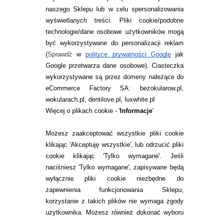
naszego Sklepu lub w celu spersonalizowania
INFORMACJE KONTAKTOWE
wyświetlanych treści.
Pliki cookie/podobne
technologie/dane osobowe użytkowników mogą
JAK ZAMAWIAĆ?
być wykorzystywane do personalizacji reklam
ZWROTY I REKLAMACJA
(
Sprawdź
w
polityce prywatności Google
jak
Google przetwarza dane osobowe
). Ciasteczka
WARUNKI ZAKUPÓW
wykorzystywane są przez domeny należące do
eCommerce Factory SA: bezokularow.pl,
O NAS
wokularach.pl, dentilove.pl, luxwhite.pl
RANKINGI SOCZEWEK
Więcej o plikach cookie - '
Informacje
'
SOCZEWKI KOLOROWE
Możesz zaakceptować wszystkie pliki cookie
Zwrot (odstąpienie od umowy)
klikając 'Akceptuję wszystkie', lub odrzucić pliki
cookie klikając 'Tylko wymagane'. Jeśli
ZMIEŃ USTAWIENIA ZGODY NA CIASTECZKA
naciśniesz 'Tylko wymagane', zapisywane będą
wyłącznie pliki cookie niezbędne do
KONTAKT
zapewnienia funkcjonowania Sklepu,
korzystanie z takich plików nie wymaga zgody
telefon:
22 113 44 42
użytkownika. Możesz również dokonać wyboru