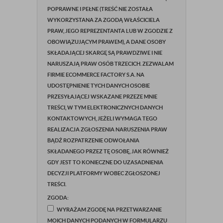
POPRAWNE I PEŁNE (TREŚĆ NIE ZOSTAŁA
WYKORZYSTANA ZA ZGODĄ WŁAŚCICIELA
PRAW, JEGO REPREZENTANTA LUB W ZGODZIE Z
OBOWIĄZUJĄCYM PRAWEM), A DANE OSOBY
SKŁADAJĄCEJ SKARGĘ SĄ PRAWDZIWE I NIE
NARUSZAJĄ PRAW OSÓB TRZECICH. ZEZWALAM
FIRMIE ECOMMERCE FACTORY S.A. NA
UDOSTĘPNIENIE TYCH DANYCH OSOBIE
PRZESYŁAJĄCEJ WSKAZANE PRZEZE MNIE
TREŚCI, W TYM ELEKTRONICZNYCH DANYCH
KONTAKTOWYCH, JEŻELI WYMAGA TEGO
REALIZACJA ZGŁOSZENIA NARUSZENIA PRAW
BĄDŹ ROZPATRZENIE ODWOŁANIA
SKŁADANEGO PRZEZ TĘ OSOBĘ, JAK RÓWNIEŻ
GDY JEST TO KONIECZNE DO UZASADNIENIA
DECYZJI PLATFORMY WOBEC ZGŁOSZONEJ
TREŚCI.
ZGODA:
WYRAŻAM ZGODĘ NA PRZETWARZANIE
MOICH DANYCH PODANYCH W FORMULARZU