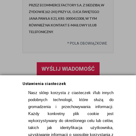
PRZEZ ECOMMERCE FACTORY S.A. Z SIEDZIBĄ W
ŻYDOWIE (62-241) PRZY UL. OJCA ŚWIĘTEGO
JANA PAWŁA II 21, KRS: 0000413308, W TYM
RÓWNIEŻ NA KONTAKT E-MAILOWY I/LUB
TELEFONICZNY.
*
POLA OBOWIĄZKOWE
WYŚLIJ WIADOMOŚĆ
Ustawienia ciasteczek
Nasz sklep korzysta z ciasteczek i/lub innych
podobnych technologii, które służą do
gromadzenia i przechowywania informacji.
Każdy konkretny plik cookie jest
wykorzystywany do określonego celu lub celów,
takich jak identyfikacja użytkownika,
uzyskiwanie informacji o sposobie korzystania z