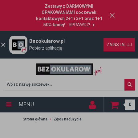
Zestawy z DARMOWYMI
OPAKOWANIAMI soczewek
kontaktowych 2+1 i 3+1 oraz 1+1
50% taniej!
- SPRAWDŹ!
Bezokularow.pl
ZAINSTALUJ
Pobierz aplikację
MENU
0
Strona główna
Zgłoś nadużycie