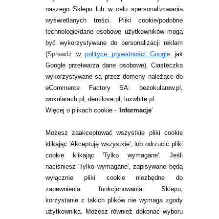
naszego Sklepu lub w celu spersonalizowania
INFORMACJE KONTAKTOWE
wyświetlanych treści.
Pliki cookie/podobne
technologie/dane osobowe użytkowników mogą
JAK ZAMAWIAĆ?
być wykorzystywane do personalizacji reklam
ZWROTY I REKLAMACJA
(
Sprawdź
w
polityce prywatności Google
jak
Google przetwarza dane osobowe
). Ciasteczka
WARUNKI ZAKUPÓW
wykorzystywane są przez domeny należące do
eCommerce Factory SA: bezokularow.pl,
O NAS
wokularach.pl, dentilove.pl, luxwhite.pl
RANKINGI SOCZEWEK
Więcej o plikach cookie - '
Informacje
'
SOCZEWKI KOLOROWE
Możesz zaakceptować wszystkie pliki cookie
Zwrot (odstąpienie od umowy)
klikając 'Akceptuję wszystkie', lub odrzucić pliki
cookie klikając 'Tylko wymagane'. Jeśli
ZMIEŃ USTAWIENIA ZGODY NA CIASTECZKA
naciśniesz 'Tylko wymagane', zapisywane będą
wyłącznie pliki cookie niezbędne do
KONTAKT
zapewnienia funkcjonowania Sklepu,
korzystanie z takich plików nie wymaga zgody
telefon:
22 113 44 42
użytkownika. Możesz również dokonać wyboru