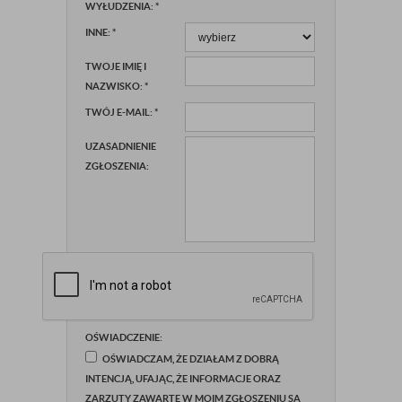
WYŁUDZENIA:
*
INNE:
*
TWOJE IMIĘ I
NAZWISKO:
*
TWÓJ E-MAIL:
*
UZASADNIENIE
ZGŁOSZENIA:
OŚWIADCZENIE:
OŚWIADCZAM, ŻE DZIAŁAM Z DOBRĄ
INTENCJĄ, UFAJĄC, ŻE INFORMACJE ORAZ
ZARZUTY ZAWARTE W MOIM ZGŁOSZENIU SĄ