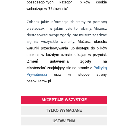
poszczególnych kategorii plików cookie
telefon:
wchodząc w “Ustawienia”.
732 08 08 72
e-mail:
Zobacz jakie informacje zbieramy za pomocą
kontakt@bezokularow.pl
ciasteczek i w jakim celu to robimy. Możesz
dostosować swoje zgody. Nie musisz zgadzać
się na wszystkie warianty.
Możesz określić
warunki przechowywania lub dostępu do plików
cookies w każdym czasie klikając w przycisk
'
Zmień ustawienia zgody na
ciasteczka
” znajdujący się na stronie z
Polityką
Prywatności
oraz w stopce strony
bezokularow.pl
AKCEPTUJĘ WSZYSTKIE
© Copyright by
BEZOKULARÓW
.PL
| soczewki kontaktowe i płyny
do soczewek
TYLKO WYMAGANE
Projekt i oprogramowanie sklepu:
ebexo
USTAWIENIA