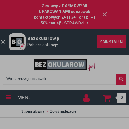
Zestawy z DARMOWYMI
OPAKOWANIAMI soczewek
kontaktowych 2+1 i 3+1 oraz 1+1
50% taniej!
- SPRAWDŹ!
Bezokularow.pl
ZAINSTALUJ
Pobierz aplikację
MENU
0
Strona główna
Zgłoś nadużycie