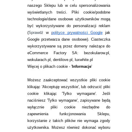
naszego Sklepu lub w celu spersonalizowania
INFORMACJE KONTAKTOWE
wyświetlanych treści.
Pliki cookie/podobne
technologie/dane osobowe użytkowników mogą
JAK ZAMAWIAĆ?
być wykorzystywane do personalizacji reklam
ZWROTY I REKLAMACJA
(
Sprawdź
w
polityce prywatności Google
jak
Google przetwarza dane osobowe
). Ciasteczka
WARUNKI ZAKUPÓW
wykorzystywane są przez domeny należące do
eCommerce Factory SA: bezokularow.pl,
O NAS
wokularach.pl, dentilove.pl, luxwhite.pl
RANKINGI SOCZEWEK
Więcej o plikach cookie - '
Informacje
'
SOCZEWKI KOLOROWE
Możesz zaakceptować wszystkie pliki cookie
Zwrot (odstąpienie od umowy)
klikając 'Akceptuję wszystkie', lub odrzucić pliki
cookie klikając 'Tylko wymagane'. Jeśli
ZMIEŃ USTAWIENIA ZGODY NA CIASTECZKA
naciśniesz 'Tylko wymagane', zapisywane będą
wyłącznie pliki cookie niezbędne do
KONTAKT
zapewnienia funkcjonowania Sklepu,
korzystanie z takich plików nie wymaga zgody
telefon:
22 113 44 42
użytkownika. Możesz również dokonać wyboru