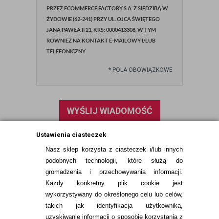
PRZEZ ECOMMERCE FACTORY S.A. Z SIEDZIBĄ W
ŻYDOWIE (62-241) PRZY UL. OJCA ŚWIĘTEGO
JANA PAWŁA II 21, KRS: 0000413308, W TYM
RÓWNIEŻ NA KONTAKT E-MAILOWY I/LUB
TELEFONICZNY.
*
POLA OBOWIĄZKOWE
WYŚLIJ WIADOMOŚĆ
Ustawienia ciasteczek
Nasz sklep korzysta z ciasteczek i/lub innych
podobnych technologii, które służą do
gromadzenia i przechowywania informacji.
Każdy konkretny plik cookie jest
wykorzystywany do określonego celu lub celów,
takich jak identyfikacja użytkownika,
uzyskiwanie informacji o sposobie korzystania z