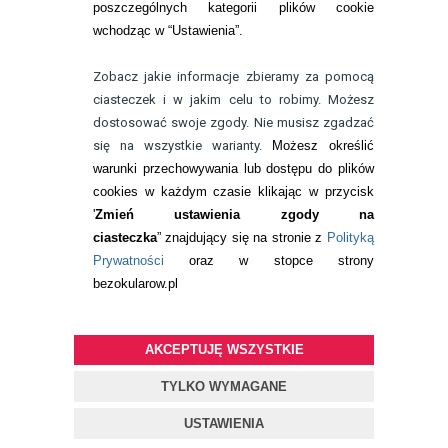
poszczególnych kategorii plików cookie
telefon:
wchodząc w “Ustawienia”.
732 08 08 72
e-mail:
Zobacz jakie informacje zbieramy za pomocą
kontakt@bezokularow.pl
ciasteczek i w jakim celu to robimy. Możesz
dostosować swoje zgody. Nie musisz zgadzać
się na wszystkie warianty.
Możesz określić
warunki przechowywania lub dostępu do plików
cookies w każdym czasie klikając w przycisk
'
Zmień ustawienia zgody na
ciasteczka
” znajdujący się na stronie z
Polityką
Prywatności
oraz w stopce strony
bezokularow.pl
AKCEPTUJĘ WSZYSTKIE
© Copyright by
BEZOKULARÓW
.PL
| soczewki kontaktowe i płyny
do soczewek
TYLKO WYMAGANE
Projekt i oprogramowanie sklepu:
ebexo
USTAWIENIA