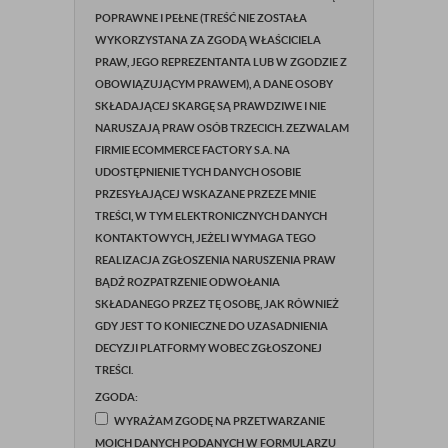
POPRAWNE I PEŁNE (TREŚĆ NIE ZOSTAŁA
WYKORZYSTANA ZA ZGODĄ WŁAŚCICIELA
PRAW, JEGO REPREZENTANTA LUB W ZGODZIE Z
OBOWIĄZUJĄCYM PRAWEM), A DANE OSOBY
SKŁADAJĄCEJ SKARGĘ SĄ PRAWDZIWE I NIE
NARUSZAJĄ PRAW OSÓB TRZECICH. ZEZWALAM
FIRMIE ECOMMERCE FACTORY S.A. NA
UDOSTĘPNIENIE TYCH DANYCH OSOBIE
PRZESYŁAJĄCEJ WSKAZANE PRZEZE MNIE
TREŚCI, W TYM ELEKTRONICZNYCH DANYCH
KONTAKTOWYCH, JEŻELI WYMAGA TEGO
REALIZACJA ZGŁOSZENIA NARUSZENIA PRAW
BĄDŹ ROZPATRZENIE ODWOŁANIA
SKŁADANEGO PRZEZ TĘ OSOBĘ, JAK RÓWNIEŻ
GDY JEST TO KONIECZNE DO UZASADNIENIA
DECYZJI PLATFORMY WOBEC ZGŁOSZONEJ
TREŚCI.
ZGODA:
WYRAŻAM ZGODĘ NA PRZETWARZANIE
MOICH DANYCH PODANYCH W FORMULARZU