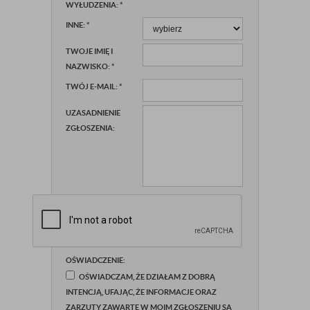
WYŁUDZENIA:
*
INNE:
*
TWOJE IMIĘ I
NAZWISKO:
*
TWÓJ E-MAIL:
*
UZASADNIENIE
ZGŁOSZENIA:
OŚWIADCZENIE:
OŚWIADCZAM, ŻE DZIAŁAM Z DOBRĄ
INTENCJĄ, UFAJĄC, ŻE INFORMACJE ORAZ
ZARZUTY ZAWARTE W MOIM ZGŁOSZENIU SĄ