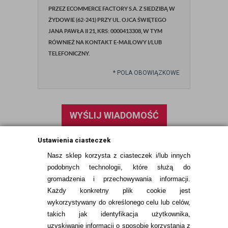
PRZEZ ECOMMERCE FACTORY S.A. Z SIEDZIBĄ W
ŻYDOWIE (62-241) PRZY UL. OJCA ŚWIĘTEGO
JANA PAWŁA II 21, KRS: 0000413308, W TYM
RÓWNIEŻ NA KONTAKT E-MAILOWY I/LUB
TELEFONICZNY.
*
POLA OBOWIĄZKOWE
WYŚLIJ WIADOMOŚĆ
Ustawienia ciasteczek
Nasz sklep korzysta z ciasteczek i/lub innych
podobnych technologii, które służą do
gromadzenia i przechowywania informacji.
Każdy konkretny plik cookie jest
wykorzystywany do określonego celu lub celów,
takich jak identyfikacja użytkownika,
uzyskiwanie informacji o sposobie korzystania z