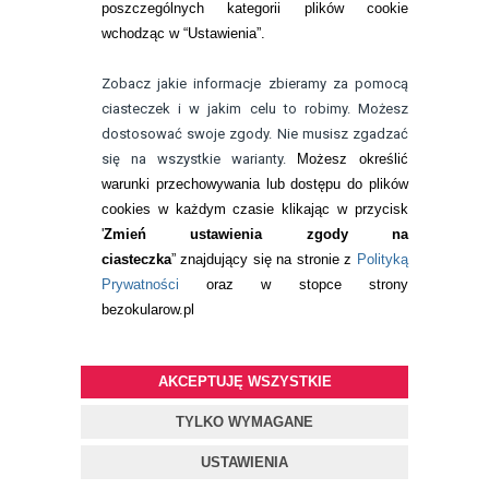
poszczególnych kategorii plików cookie
telefon:
wchodząc w “Ustawienia”.
732 08 08 72
e-mail:
Zobacz jakie informacje zbieramy za pomocą
kontakt@bezokularow.pl
ciasteczek i w jakim celu to robimy. Możesz
dostosować swoje zgody. Nie musisz zgadzać
się na wszystkie warianty.
Możesz określić
warunki przechowywania lub dostępu do plików
cookies w każdym czasie klikając w przycisk
'
Zmień ustawienia zgody na
ciasteczka
” znajdujący się na stronie z
Polityką
Prywatności
oraz w stopce strony
bezokularow.pl
AKCEPTUJĘ WSZYSTKIE
© Copyright by
BEZOKULARÓW
.PL
| soczewki kontaktowe i płyny
do soczewek
TYLKO WYMAGANE
Projekt i oprogramowanie sklepu:
ebexo
USTAWIENIA