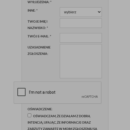
WYŁUDZENIA:
*
INNE:
*
TWOJE IMIĘ I
NAZWISKO:
*
TWÓJ E-MAIL:
*
UZASADNIENIE
ZGŁOSZENIA:
OŚWIADCZENIE:
OŚWIADCZAM, ŻE DZIAŁAM Z DOBRĄ
INTENCJĄ, UFAJĄC, ŻE INFORMACJE ORAZ
ZARZUTY ZAWARTE W MOIM ZGŁOSZENIU SĄ