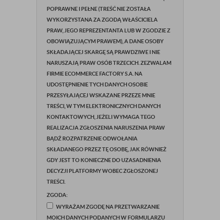
POPRAWNE I PEŁNE (TREŚĆ NIE ZOSTAŁA
WYKORZYSTANA ZA ZGODĄ WŁAŚCICIELA
PRAW, JEGO REPREZENTANTA LUB W ZGODZIE Z
OBOWIĄZUJĄCYM PRAWEM), A DANE OSOBY
SKŁADAJĄCEJ SKARGĘ SĄ PRAWDZIWE I NIE
NARUSZAJĄ PRAW OSÓB TRZECICH. ZEZWALAM
FIRMIE ECOMMERCE FACTORY S.A. NA
UDOSTĘPNIENIE TYCH DANYCH OSOBIE
PRZESYŁAJĄCEJ WSKAZANE PRZEZE MNIE
TREŚCI, W TYM ELEKTRONICZNYCH DANYCH
KONTAKTOWYCH, JEŻELI WYMAGA TEGO
REALIZACJA ZGŁOSZENIA NARUSZENIA PRAW
BĄDŹ ROZPATRZENIE ODWOŁANIA
SKŁADANEGO PRZEZ TĘ OSOBĘ, JAK RÓWNIEŻ
GDY JEST TO KONIECZNE DO UZASADNIENIA
DECYZJI PLATFORMY WOBEC ZGŁOSZONEJ
TREŚCI.
ZGODA:
WYRAŻAM ZGODĘ NA PRZETWARZANIE
MOICH DANYCH PODANYCH W FORMULARZU