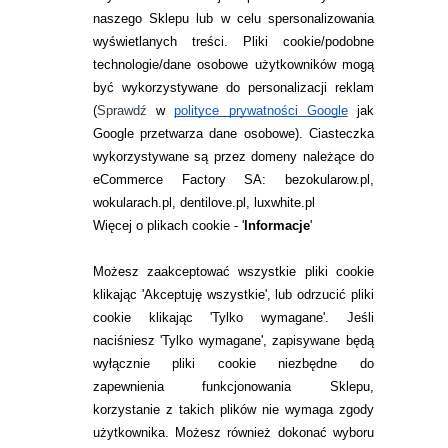
naszego Sklepu lub w celu spersonalizowania
INFORMACJE KONTAKTOWE
wyświetlanych treści.
Pliki cookie/podobne
technologie/dane osobowe użytkowników mogą
JAK ZAMAWIAĆ?
być wykorzystywane do personalizacji reklam
ZWROTY I REKLAMACJA
(
Sprawdź
w
polityce prywatności Google
jak
Google przetwarza dane osobowe
). Ciasteczka
WARUNKI ZAKUPÓW
wykorzystywane są przez domeny należące do
eCommerce Factory SA: bezokularow.pl,
O NAS
wokularach.pl, dentilove.pl, luxwhite.pl
RANKINGI SOCZEWEK
Więcej o plikach cookie - '
Informacje
'
SOCZEWKI KOLOROWE
Możesz zaakceptować wszystkie pliki cookie
Zwrot (odstąpienie od umowy)
klikając 'Akceptuję wszystkie', lub odrzucić pliki
cookie klikając 'Tylko wymagane'. Jeśli
ZMIEŃ USTAWIENIA ZGODY NA CIASTECZKA
naciśniesz 'Tylko wymagane', zapisywane będą
wyłącznie pliki cookie niezbędne do
KONTAKT
zapewnienia funkcjonowania Sklepu,
korzystanie z takich plików nie wymaga zgody
telefon:
22 113 44 42
użytkownika. Możesz również dokonać wyboru