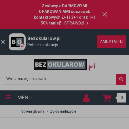
Zestawy z DARMOWYMI
OPAKOWANIAMI soczewek
kontaktowych 2+1 i 3+1 oraz 1+1
50% taniej!
- SPRAWDŹ!
Bezokularow.pl
ZAINSTALUJ
Pobierz aplikację
MENU
0
Strona główna
Zgłoś nadużycie