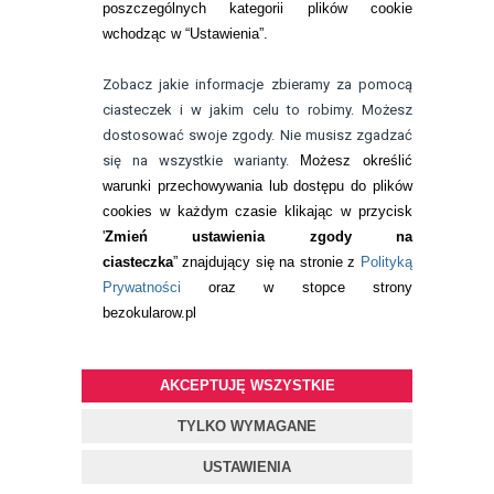
poszczególnych kategorii plików cookie
telefon:
wchodząc w “Ustawienia”.
732 08 08 72
e-mail:
Zobacz jakie informacje zbieramy za pomocą
kontakt@bezokularow.pl
ciasteczek i w jakim celu to robimy. Możesz
dostosować swoje zgody. Nie musisz zgadzać
się na wszystkie warianty.
Możesz określić
warunki przechowywania lub dostępu do plików
cookies w każdym czasie klikając w przycisk
'
Zmień ustawienia zgody na
ciasteczka
” znajdujący się na stronie z
Polityką
Prywatności
oraz w stopce strony
bezokularow.pl
AKCEPTUJĘ WSZYSTKIE
© Copyright by
BEZOKULARÓW
.PL
| soczewki kontaktowe i płyny
do soczewek
TYLKO WYMAGANE
Projekt i oprogramowanie sklepu:
ebexo
USTAWIENIA