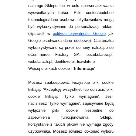
naszego Sklepu lub w celu spersonalizowania
INFORMACJE KONTAKTOWE
wyświetlanych treści.
Pliki cookie/podobne
technologie/dane osobowe użytkowników mogą
JAK ZAMAWIAĆ?
być wykorzystywane do personalizacji reklam
ZWROTY I REKLAMACJA
(
Sprawdź
w
polityce prywatności Google
jak
Google przetwarza dane osobowe
). Ciasteczka
WARUNKI ZAKUPÓW
wykorzystywane są przez domeny należące do
eCommerce Factory SA: bezokularow.pl,
O NAS
wokularach.pl, dentilove.pl, luxwhite.pl
RANKINGI SOCZEWEK
Więcej o plikach cookie - '
Informacje
'
SOCZEWKI KOLOROWE
Możesz zaakceptować wszystkie pliki cookie
Zwrot (odstąpienie od umowy)
klikając 'Akceptuję wszystkie', lub odrzucić pliki
cookie klikając 'Tylko wymagane'. Jeśli
ZMIEŃ USTAWIENIA ZGODY NA CIASTECZKA
naciśniesz 'Tylko wymagane', zapisywane będą
wyłącznie pliki cookie niezbędne do
KONTAKT
zapewnienia funkcjonowania Sklepu,
korzystanie z takich plików nie wymaga zgody
telefon:
22 113 44 42
użytkownika. Możesz również dokonać wyboru