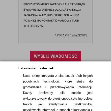
PRZEZ ECOMMERCE FACTORY S.A. Z SIEDZIBĄ W
ŻYDOWIE (62-241) PRZY UL. OJCA ŚWIĘTEGO
JANA PAWŁA II 21, KRS: 0000413308, W TYM
RÓWNIEŻ NA KONTAKT E-MAILOWY I/LUB
TELEFONICZNY.
*
POLA OBOWIĄZKOWE
WYŚLIJ WIADOMOŚĆ
Ustawienia ciasteczek
Nasz sklep korzysta z ciasteczek i/lub innych
podobnych technologii, które służą do
gromadzenia i przechowywania informacji.
Każdy konkretny plik cookie jest
wykorzystywany do określonego celu lub celów,
takich jak identyfikacja użytkownika,
uzyskiwanie informacji o sposobie korzystania z