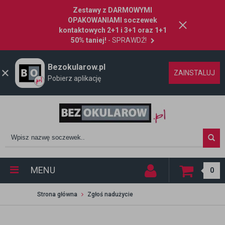
Zestawy z DARMOWYMI
OPAKOWANIAMI soczewek
kontaktowych 2+1 i 3+1 oraz 1+1
50% taniej!
- SPRAWDŹ!
Bezokularow.pl
ZAINSTALUJ
Pobierz aplikację
MENU
0
Strona główna
Zgłoś nadużycie