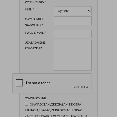
WYŁUDZENIA:
*
INNE:
*
TWOJE IMIĘ I
NAZWISKO:
*
TWÓJ E-MAIL:
*
UZASADNIENIE
ZGŁOSZENIA:
OŚWIADCZENIE:
OŚWIADCZAM, ŻE DZIAŁAM Z DOBRĄ
INTENCJĄ, UFAJĄC, ŻE INFORMACJE ORAZ
ZARZUTY ZAWARTE W MOIM ZGŁOSZENIU SĄ