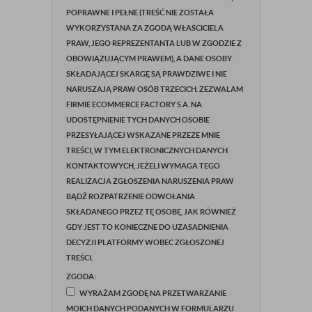
POPRAWNE I PEŁNE (TREŚĆ NIE ZOSTAŁA
WYKORZYSTANA ZA ZGODĄ WŁAŚCICIELA
PRAW, JEGO REPREZENTANTA LUB W ZGODZIE Z
OBOWIĄZUJĄCYM PRAWEM), A DANE OSOBY
SKŁADAJĄCEJ SKARGĘ SĄ PRAWDZIWE I NIE
NARUSZAJĄ PRAW OSÓB TRZECICH. ZEZWALAM
FIRMIE ECOMMERCE FACTORY S.A. NA
UDOSTĘPNIENIE TYCH DANYCH OSOBIE
PRZESYŁAJĄCEJ WSKAZANE PRZEZE MNIE
TREŚCI, W TYM ELEKTRONICZNYCH DANYCH
KONTAKTOWYCH, JEŻELI WYMAGA TEGO
REALIZACJA ZGŁOSZENIA NARUSZENIA PRAW
BĄDŹ ROZPATRZENIE ODWOŁANIA
SKŁADANEGO PRZEZ TĘ OSOBĘ, JAK RÓWNIEŻ
GDY JEST TO KONIECZNE DO UZASADNIENIA
DECYZJI PLATFORMY WOBEC ZGŁOSZONEJ
TREŚCI.
ZGODA:
WYRAŻAM ZGODĘ NA PRZETWARZANIE
MOICH DANYCH PODANYCH W FORMULARZU