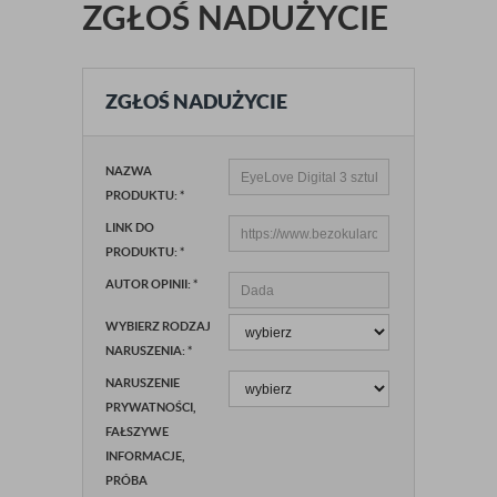
ZGŁOŚ NADUŻYCIE
ZGŁOŚ NADUŻYCIE
NAZWA
PRODUKTU:
*
LINK DO
PRODUKTU:
*
AUTOR OPINII:
*
WYBIERZ RODZAJ
NARUSZENIA:
*
NARUSZENIE
PRYWATNOŚCI,
FAŁSZYWE
INFORMACJE,
PRÓBA