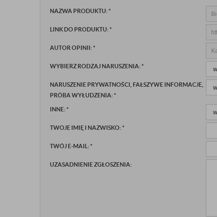
NAZWA PRODUKTU:
*
LINK DO PRODUKTU:
*
AUTOR OPINII:
*
WYBIERZ RODZAJ NARUSZENIA:
*
NARUSZENIE PRYWATNOŚCI, FAŁSZYWE INFORMACJE,
PRÓBA WYŁUDZENIA:
*
INNE:
*
TWOJE IMIĘ I NAZWISKO:
*
TWÓJ E-MAIL:
*
UZASADNIENIE ZGŁOSZENIA: