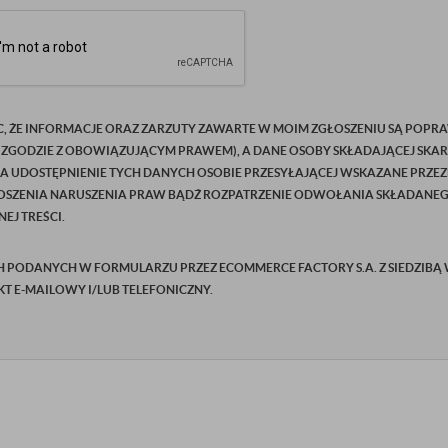
C, ŻE INFORMACJE ORAZ ZARZUTY ZAWARTE W MOIM ZGŁOSZENIU SĄ POPRA
 ZGODZIE Z OBOWIĄZUJĄCYM PRAWEM), A DANE OSOBY SKŁADAJĄCEJ SKAR
NA UDOSTĘPNIENIE TYCH DANYCH OSOBIE PRZESYŁAJĄCEJ WSKAZANE PRZEZ
SZENIA NARUSZENIA PRAW BĄDŹ ROZPATRZENIE ODWOŁANIA SKŁADANEGO P
EJ TREŚCI.
ODANYCH W FORMULARZU PRZEZ ECOMMERCE FACTORY S.A. Z SIEDZIBĄ W Ż
AKT E-MAILOWY I/LUB TELEFONICZNY.