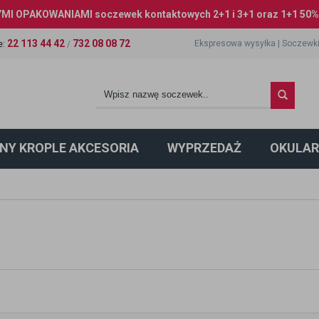
I OPAKOWANIAMI soczewek kontaktowych 2+1 i 3+1 oraz 1+1 50% 
22 113 44 42
732 08 08 72
Ekspresowa wysyłka
|
Soczewki
e
:
/
NY KROPLE AKCESORIA
WYPRZEDAŻ
OKULAR