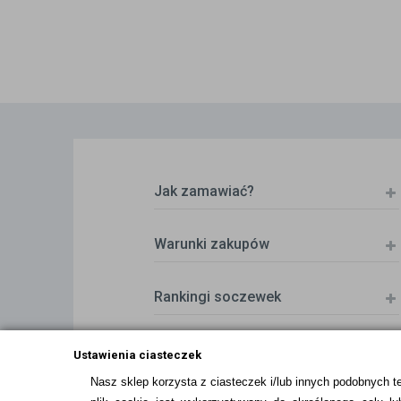
Jak zamawiać?
Warunki zakupów
Rankingi soczewek
Zwrot (odstąpienie od umowy)
Ustawienia ciasteczek
Nasz sklep korzysta z ciasteczek i/lub innych podobnych t