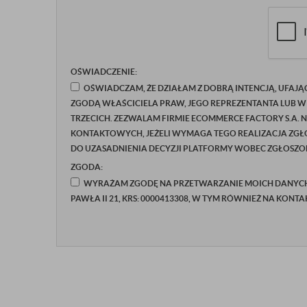
OŚWIADCZENIE:
OŚWIADCZAM, ŻE DZIAŁAM Z DOBRĄ INTENCJĄ, UFAJĄ
ZGODĄ WŁAŚCICIELA PRAW, JEGO REPREZENTANTA LUB W
TRZECICH. ZEZWALAM FIRMIE ECOMMERCE FACTORY S.A. 
KONTAKTOWYCH, JEŻELI WYMAGA TEGO REALIZACJA ZGŁO
DO UZASADNIENIA DECYZJI PLATFORMY WOBEC ZGŁOSZON
ZGODA:
WYRAŻAM ZGODĘ NA PRZETWARZANIE MOICH DANYCH P
PAWŁA II 21, KRS: 0000413308, W TYM RÓWNIEŻ NA KONT