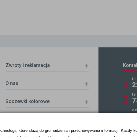
Zwroty i reklamacja
Konta
te
O nas
2
te
7
Soczewki kolorowe
e-
k
echnologii, które służą do gromadzenia i przechowywania informacji. Każdy k