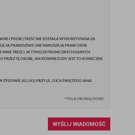
WNE I PEŁNE (TREŚĆ NIE ZOSTAŁA WYKORZYSTANA ZA
GĘ SĄ PRAWDZIWE I NIE NARUSZAJĄ PRAW OSÓB
E MNIE TREŚCI, W TYM ELEKTRONICZNYCH DANYCH
RZEZ TĘ OSOBĘ, JAK RÓWNIEŻ GDY JEST TO KONIECZNE
YDOWIE (62-241) PRZY UL. OJCA ŚWIĘTEGO JANA
*
POLA OBOWIĄZKOWE
WYŚLIJ WIADOMOŚĆ