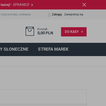
taniej!
- SPRAWDŹ!
 toryczne bez czekania
Zaloguj
Zarejestruj się
Koszyk:
DO KASY
0,00
PLN
Y SŁONECZNE
STREFA MAREK