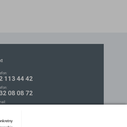
kt
lefon:
2 113 44 42
lefon:
32 08 08 72
mail:
ontakt@bezokularow.pl
onkretny