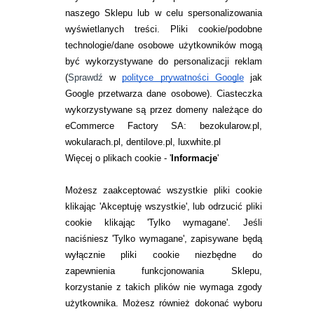
naszego Sklepu lub w celu spersonalizowania
INFORMACJE KONTAKTOWE
wyświetlanych treści.
Pliki cookie/podobne
technologie/dane osobowe użytkowników mogą
JAK ZAMAWIAĆ?
być wykorzystywane do personalizacji reklam
ZWROTY I REKLAMACJA
(
Sprawdź
w
polityce prywatności Google
jak
Google przetwarza dane osobowe
). Ciasteczka
WARUNKI ZAKUPÓW
wykorzystywane są przez domeny należące do
eCommerce Factory SA: bezokularow.pl,
O NAS
wokularach.pl, dentilove.pl, luxwhite.pl
RANKINGI SOCZEWEK
Więcej o plikach cookie - '
Informacje
'
SOCZEWKI KOLOROWE
Możesz zaakceptować wszystkie pliki cookie
Zwrot (odstąpienie od umowy)
klikając 'Akceptuję wszystkie', lub odrzucić pliki
cookie klikając 'Tylko wymagane'. Jeśli
ZMIEŃ USTAWIENIA ZGODY NA CIASTECZKA
naciśniesz 'Tylko wymagane', zapisywane będą
wyłącznie pliki cookie niezbędne do
KONTAKT
zapewnienia funkcjonowania Sklepu,
korzystanie z takich plików nie wymaga zgody
telefon:
22 113 44 42
użytkownika. Możesz również dokonać wyboru