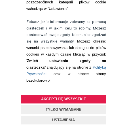
poszczególnych kategorii plików cookie
telefon:
wchodząc w “Ustawienia”.
732 08 08 72
e-mail:
Zobacz jakie informacje zbieramy za pomocą
kontakt@bezokularow.pl
ciasteczek i w jakim celu to robimy. Możesz
dostosować swoje zgody. Nie musisz zgadzać
się na wszystkie warianty.
Możesz określić
warunki przechowywania lub dostępu do plików
cookies w każdym czasie klikając w przycisk
'
Zmień ustawienia zgody na
ciasteczka
” znajdujący się na stronie z
Polityką
Prywatności
oraz w stopce strony
bezokularow.pl
AKCEPTUJĘ WSZYSTKIE
© Copyright by
BEZOKULARÓW
.PL
| soczewki kontaktowe i płyny
do soczewek
TYLKO WYMAGANE
Projekt i oprogramowanie sklepu:
ebexo
USTAWIENIA