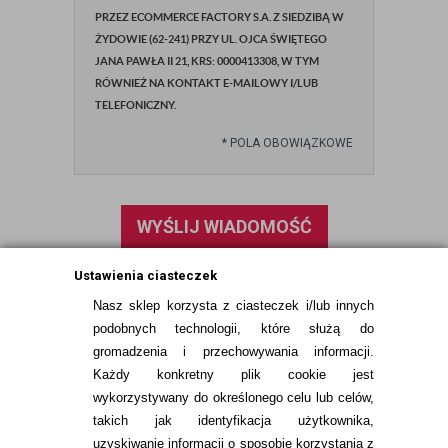
PRZEZ ECOMMERCE FACTORY S.A. Z SIEDZIBĄ W
ŻYDOWIE (62-241) PRZY UL. OJCA ŚWIĘTEGO
JANA PAWŁA II 21, KRS: 0000413308, W TYM
RÓWNIEŻ NA KONTAKT E-MAILOWY I/LUB
TELEFONICZNY.
*
POLA OBOWIĄZKOWE
WYŚLIJ WIADOMOŚĆ
Ustawienia ciasteczek
Nasz sklep korzysta z ciasteczek i/lub innych
podobnych technologii, które służą do
gromadzenia i przechowywania informacji.
Każdy konkretny plik cookie jest
wykorzystywany do określonego celu lub celów,
takich jak identyfikacja użytkownika,
uzyskiwanie informacji o sposobie korzystania z