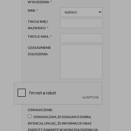
WYŁUDZENIA:
*
INNE:
*
TWOJE IMIĘ I
NAZWISKO:
*
TWÓJ E-MAIL:
*
UZASADNIENIE
ZGŁOSZENIA:
OŚWIADCZENIE:
OŚWIADCZAM, ŻE DZIAŁAM Z DOBRĄ
INTENCJĄ, UFAJĄC, ŻE INFORMACJE ORAZ
ZARZUTY ZAWARTE W MOIM ZGŁOSZENIU SĄ