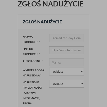
ZGŁOŚ NADUŻYCIE
ZGŁOŚ NADUŻYCIE
NAZWA
PRODUKTU:
*
LINK DO
PRODUKTU:
*
AUTOR OPINII:
*
WYBIERZ RODZAJ
NARUSZENIA:
*
NARUSZENIE
PRYWATNOŚCI,
FAŁSZYWE
INFORMACJE,
PRÓBA