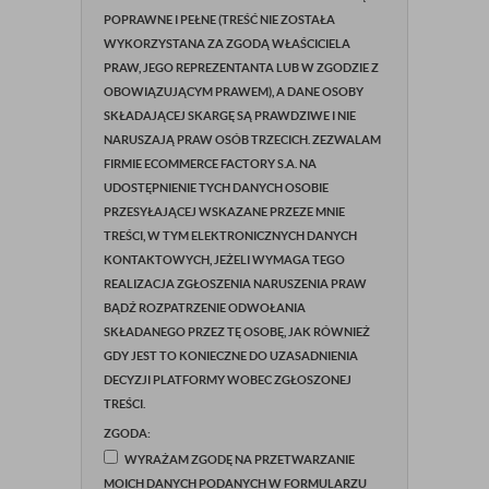
POPRAWNE I PEŁNE (TREŚĆ NIE ZOSTAŁA
WYKORZYSTANA ZA ZGODĄ WŁAŚCICIELA
PRAW, JEGO REPREZENTANTA LUB W ZGODZIE Z
OBOWIĄZUJĄCYM PRAWEM), A DANE OSOBY
SKŁADAJĄCEJ SKARGĘ SĄ PRAWDZIWE I NIE
NARUSZAJĄ PRAW OSÓB TRZECICH. ZEZWALAM
FIRMIE ECOMMERCE FACTORY S.A. NA
UDOSTĘPNIENIE TYCH DANYCH OSOBIE
PRZESYŁAJĄCEJ WSKAZANE PRZEZE MNIE
TREŚCI, W TYM ELEKTRONICZNYCH DANYCH
KONTAKTOWYCH, JEŻELI WYMAGA TEGO
REALIZACJA ZGŁOSZENIA NARUSZENIA PRAW
BĄDŹ ROZPATRZENIE ODWOŁANIA
SKŁADANEGO PRZEZ TĘ OSOBĘ, JAK RÓWNIEŻ
GDY JEST TO KONIECZNE DO UZASADNIENIA
DECYZJI PLATFORMY WOBEC ZGŁOSZONEJ
TREŚCI.
ZGODA:
WYRAŻAM ZGODĘ NA PRZETWARZANIE
MOICH DANYCH PODANYCH W FORMULARZU