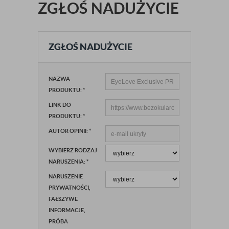
ZGŁOŚ NADUŻYCIE
ZGŁOŚ NADUŻYCIE
NAZWA
PRODUKTU:
*
LINK DO
PRODUKTU:
*
AUTOR OPINII:
*
WYBIERZ RODZAJ
NARUSZENIA:
*
NARUSZENIE
PRYWATNOŚCI,
FAŁSZYWE
INFORMACJE,
PRÓBA