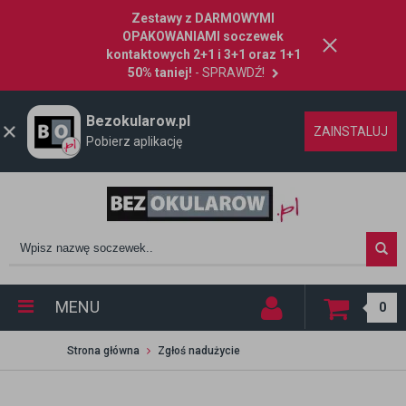
Zestawy z DARMOWYMI
OPAKOWANIAMI soczewek
kontaktowych 2+1 i 3+1 oraz 1+1
50% taniej!
- SPRAWDŹ!
Bezokularow.pl
ZAINSTALUJ
Pobierz aplikację
MENU
0
Strona główna
Zgłoś nadużycie