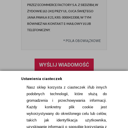
PRZEZ ECOMMERCE FACTORY S.A. Z SIEDZIBĄ W
ŻYDOWIE (62-241) PRZY UL. OJCA ŚWIĘTEGO
JANA PAWŁA II 21, KRS: 0000413308, W TYM
RÓWNIEŻ NA KONTAKT E-MAILOWY I/LUB
TELEFONICZNY.
*
POLA OBOWIĄZKOWE
WYŚLIJ WIADOMOŚĆ
Ustawienia ciasteczek
Nasz sklep korzysta z ciasteczek i/lub innych
podobnych technologii, które służą do
gromadzenia i przechowywania informacji.
Każdy konkretny plik cookie jest
wykorzystywany do określonego celu lub celów,
takich jak identyfikacja użytkownika,
uzyskiwanie informacji o sposobie korzystania z