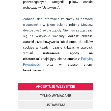
poszczególnych kategorii plików cookie
telefon:
wchodząc w “Ustawienia”.
732 08 08 72
e-mail:
Zobacz jakie informacje zbieramy za pomocą
kontakt@bezokularow.pl
ciasteczek i w jakim celu to robimy. Możesz
dostosować swoje zgody. Nie musisz zgadzać
się na wszystkie warianty.
Możesz określić
warunki przechowywania lub dostępu do plików
cookies w każdym czasie klikając w przycisk
'
Zmień ustawienia zgody na
ciasteczka
” znajdujący się na stronie z
Polityką
Prywatności
oraz w stopce strony
bezokularow.pl
AKCEPTUJĘ WSZYSTKIE
© Copyright by
BEZOKULARÓW
.PL
| soczewki kontaktowe i płyny
do soczewek
TYLKO WYMAGANE
Projekt i oprogramowanie sklepu:
ebexo
USTAWIENIA