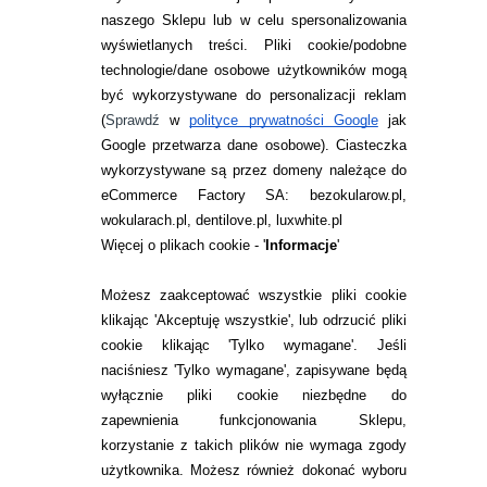
naszego Sklepu lub w celu spersonalizowania
INFORMACJE KONTAKTOWE
wyświetlanych treści.
Pliki cookie/podobne
technologie/dane osobowe użytkowników mogą
JAK ZAMAWIAĆ?
być wykorzystywane do personalizacji reklam
ZWROTY I REKLAMACJA
(
Sprawdź
w
polityce prywatności Google
jak
Google przetwarza dane osobowe
). Ciasteczka
WARUNKI ZAKUPÓW
wykorzystywane są przez domeny należące do
eCommerce Factory SA: bezokularow.pl,
O NAS
wokularach.pl, dentilove.pl, luxwhite.pl
RANKINGI SOCZEWEK
Więcej o plikach cookie - '
Informacje
'
SOCZEWKI KOLOROWE
Możesz zaakceptować wszystkie pliki cookie
Zwrot (odstąpienie od umowy)
klikając 'Akceptuję wszystkie', lub odrzucić pliki
cookie klikając 'Tylko wymagane'. Jeśli
ZMIEŃ USTAWIENIA ZGODY NA CIASTECZKA
naciśniesz 'Tylko wymagane', zapisywane będą
wyłącznie pliki cookie niezbędne do
KONTAKT
zapewnienia funkcjonowania Sklepu,
korzystanie z takich plików nie wymaga zgody
telefon:
22 113 44 42
użytkownika. Możesz również dokonać wyboru