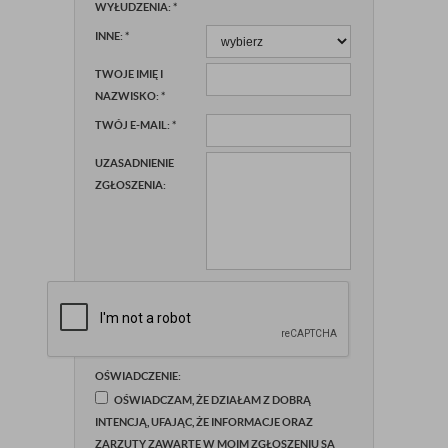
WYŁUDZENIA:
*
INNE:
*
TWOJE IMIĘ I
NAZWISKO:
*
TWÓJ E-MAIL:
*
UZASADNIENIE
ZGŁOSZENIA:
OŚWIADCZENIE:
OŚWIADCZAM, ŻE DZIAŁAM Z DOBRĄ
INTENCJĄ, UFAJĄC, ŻE INFORMACJE ORAZ
ZARZUTY ZAWARTE W MOIM ZGŁOSZENIU SĄ