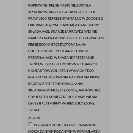
POPRAWNE I PEŁNE (TREŚĆ NIE ZOSTAŁA
WYKORZYSTANA ZA ZGODĄ WŁAŚCICIELA
PRAW, JEGO REPREZENTANTA LUB W ZGODZIE Z
OBOWIĄZUJĄCYM PRAWEM), A DANE OSOBY
SKŁADAJĄCEJ SKARGĘ SĄ PRAWDZIWE I NIE
NARUSZAJĄ PRAW OSÓB TRZECICH. ZEZWALAM
FIRMIE ECOMMERCE FACTORY S.A. NA
UDOSTĘPNIENIE TYCH DANYCH OSOBIE
PRZESYŁAJĄCEJ WSKAZANE PRZEZE MNIE
TREŚCI, W TYM ELEKTRONICZNYCH DANYCH
KONTAKTOWYCH, JEŻELI WYMAGA TEGO
REALIZACJA ZGŁOSZENIA NARUSZENIA PRAW
BĄDŹ ROZPATRZENIE ODWOŁANIA
SKŁADANEGO PRZEZ TĘ OSOBĘ, JAK RÓWNIEŻ
GDY JEST TO KONIECZNE DO UZASADNIENIA
DECYZJI PLATFORMY WOBEC ZGŁOSZONEJ
TREŚCI.
ZGODA:
WYRAŻAM ZGODĘ NA PRZETWARZANIE
MOICH DANYCH PODANYCH W FORMULARZU