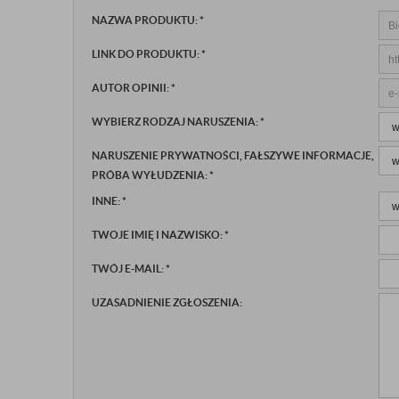
NAZWA PRODUKTU:
*
LINK DO PRODUKTU:
*
AUTOR OPINII:
*
WYBIERZ RODZAJ NARUSZENIA:
*
NARUSZENIE PRYWATNOŚCI, FAŁSZYWE INFORMACJE,
PRÓBA WYŁUDZENIA:
*
INNE:
*
TWOJE IMIĘ I NAZWISKO:
*
TWÓJ E-MAIL:
*
UZASADNIENIE ZGŁOSZENIA: