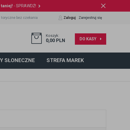
taniej!
- SPRAWDŹ!
 toryczne bez czekania
Zaloguj
Zarejestruj się
Koszyk:
DO KASY
0,00
PLN
Y SŁONECZNE
STREFA MAREK