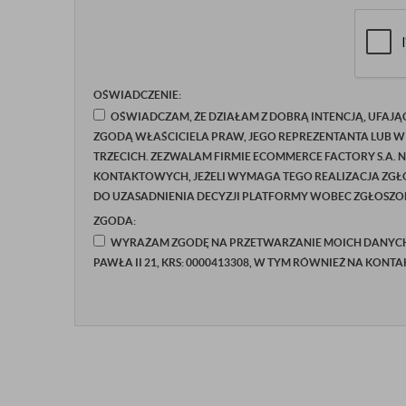
OŚWIADCZENIE:
OŚWIADCZAM, ŻE DZIAŁAM Z DOBRĄ INTENCJĄ, UFAJĄ
ZGODĄ WŁAŚCICIELA PRAW, JEGO REPREZENTANTA LUB W
TRZECICH. ZEZWALAM FIRMIE ECOMMERCE FACTORY S.A. 
KONTAKTOWYCH, JEŻELI WYMAGA TEGO REALIZACJA ZGŁO
DO UZASADNIENIA DECYZJI PLATFORMY WOBEC ZGŁOSZON
ZGODA:
WYRAŻAM ZGODĘ NA PRZETWARZANIE MOICH DANYCH P
PAWŁA II 21, KRS: 0000413308, W TYM RÓWNIEŻ NA KONT