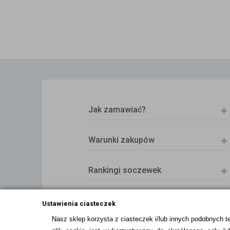
Jak zamawiać?
Warunki zakupów
Rankingi soczewek
Zwrot (odstąpienie od umowy)
Ustawienia ciasteczek
Nasz sklep korzysta z ciasteczek i/lub innych podobnych t