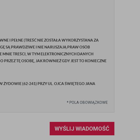
WNE I PEŁNE (TREŚĆ NIE ZOSTAŁA WYKORZYSTANA ZA
GĘ SĄ PRAWDZIWE I NIE NARUSZAJĄ PRAW OSÓB
E MNIE TREŚCI, W TYM ELEKTRONICZNYCH DANYCH
RZEZ TĘ OSOBĘ, JAK RÓWNIEŻ GDY JEST TO KONIECZNE
YDOWIE (62-241) PRZY UL. OJCA ŚWIĘTEGO JANA
*
POLA OBOWIĄZKOWE
WYŚLIJ WIADOMOŚĆ