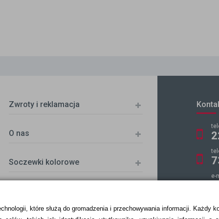
Zwroty i reklamacja
Konta
te
O nas
2
te
7
Soczewki kolorowe
e-
k
echnologii, które służą do gromadzenia i przechowywania informacji. Każdy k