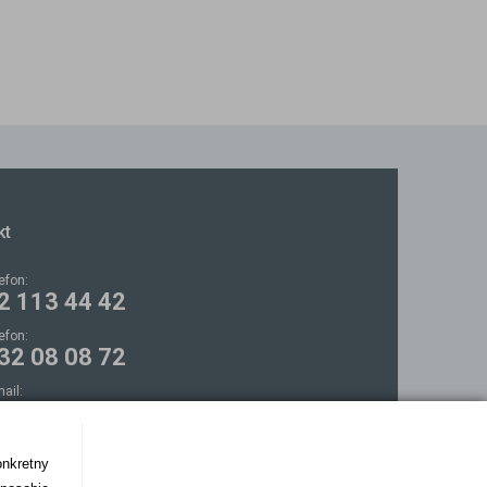
kt
lefon:
2 113 44 42
lefon:
32 08 08 72
mail:
ontakt@bezokularow.pl
onkretny