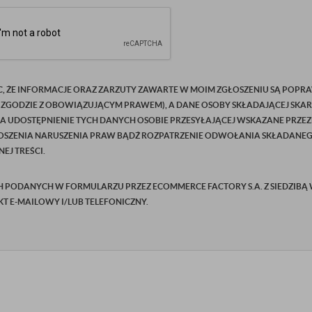
C, ŻE INFORMACJE ORAZ ZARZUTY ZAWARTE W MOIM ZGŁOSZENIU SĄ POPRA
 ZGODZIE Z OBOWIĄZUJĄCYM PRAWEM), A DANE OSOBY SKŁADAJĄCEJ SKAR
NA UDOSTĘPNIENIE TYCH DANYCH OSOBIE PRZESYŁAJĄCEJ WSKAZANE PRZEZ
SZENIA NARUSZENIA PRAW BĄDŹ ROZPATRZENIE ODWOŁANIA SKŁADANEGO P
EJ TREŚCI.
ODANYCH W FORMULARZU PRZEZ ECOMMERCE FACTORY S.A. Z SIEDZIBĄ W Ż
AKT E-MAILOWY I/LUB TELEFONICZNY.