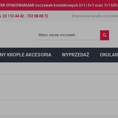
I OPAKOWANIAMI soczewek kontaktowych 2+1 i 3+1 oraz 1+1 50% 
22 113 44 42
732 08 08 72
Ekspresowa wysyłka
|
Soczewki
e
:
/
NY KROPLE AKCESORIA
WYPRZEDAŻ
OKULAR