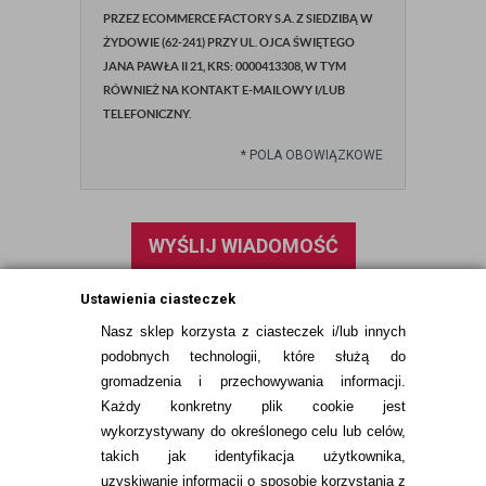
PRZEZ ECOMMERCE FACTORY S.A. Z SIEDZIBĄ W
ŻYDOWIE (62-241) PRZY UL. OJCA ŚWIĘTEGO
JANA PAWŁA II 21, KRS: 0000413308, W TYM
RÓWNIEŻ NA KONTAKT E-MAILOWY I/LUB
TELEFONICZNY.
*
POLA OBOWIĄZKOWE
WYŚLIJ WIADOMOŚĆ
Ustawienia ciasteczek
Nasz sklep korzysta z ciasteczek i/lub innych
podobnych technologii, które służą do
gromadzenia i przechowywania informacji.
Każdy konkretny plik cookie jest
wykorzystywany do określonego celu lub celów,
takich jak identyfikacja użytkownika,
uzyskiwanie informacji o sposobie korzystania z