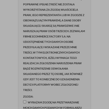
POPRAWNE I PEŁNE (TREŚĆ NIE ZOSTAŁA
WYKORZYSTANA ZA ZGODĄ WŁAŚCICIELA
PRAW, JEGO REPREZENTANTA LUB W ZGODZIE Z
OBOWIĄZUJĄCYM PRAWEM), A DANE OSOBY
SKŁADAJĄCEJ SKARGĘ SĄ PRAWDZIWE I NIE
NARUSZAJĄ PRAW OSÓB TRZECICH. ZEZWALAM
FIRMIE ECOMMERCE FACTORY S.A. NA
UDOSTĘPNIENIE TYCH DANYCH OSOBIE
PRZESYŁAJĄCEJ WSKAZANE PRZEZE MNIE
TREŚCI, W TYM ELEKTRONICZNYCH DANYCH
KONTAKTOWYCH, JEŻELI WYMAGA TEGO
REALIZACJA ZGŁOSZENIA NARUSZENIA PRAW
BĄDŹ ROZPATRZENIE ODWOŁANIA
SKŁADANEGO PRZEZ TĘ OSOBĘ, JAK RÓWNIEŻ
GDY JEST TO KONIECZNE DO UZASADNIENIA
DECYZJI PLATFORMY WOBEC ZGŁOSZONEJ
TREŚCI.
ZGODA:
WYRAŻAM ZGODĘ NA PRZETWARZANIE
MOICH DANYCH PODANYCH W FORMULARZU