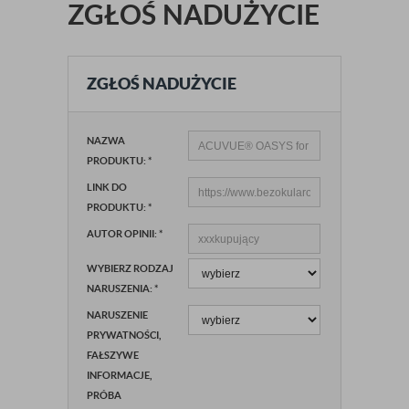
ZGŁOŚ NADUŻYCIE
ZGŁOŚ NADUŻYCIE
NAZWA
PRODUKTU:
*
LINK DO
PRODUKTU:
*
AUTOR OPINII:
*
WYBIERZ RODZAJ
NARUSZENIA:
*
NARUSZENIE
PRYWATNOŚCI,
FAŁSZYWE
INFORMACJE,
PRÓBA