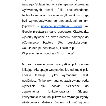
naszego Sklepu lub w celu spersonalizowania
INFORMACJE KONTAKTOWE
wyświetlanych treści.
Pliki cookie/podobne
technologie/dane osobowe użytkowników mogą
JAK ZAMAWIAĆ?
być wykorzystywane do personalizacji reklam
ZWROTY I REKLAMACJA
(
Sprawdź
w
polityce prywatności Google
jak
Google przetwarza dane osobowe
). Ciasteczka
WARUNKI ZAKUPÓW
wykorzystywane są przez domeny należące do
eCommerce Factory SA: bezokularow.pl,
O NAS
wokularach.pl, dentilove.pl, luxwhite.pl
RANKINGI SOCZEWEK
Więcej o plikach cookie - '
Informacje
'
SOCZEWKI KOLOROWE
Możesz zaakceptować wszystkie pliki cookie
Zwrot (odstąpienie od umowy)
klikając 'Akceptuję wszystkie', lub odrzucić pliki
cookie klikając 'Tylko wymagane'. Jeśli
ZMIEŃ USTAWIENIA ZGODY NA CIASTECZKA
naciśniesz 'Tylko wymagane', zapisywane będą
wyłącznie pliki cookie niezbędne do
KONTAKT
zapewnienia funkcjonowania Sklepu,
korzystanie z takich plików nie wymaga zgody
telefon:
22 113 44 42
użytkownika. Możesz również dokonać wyboru