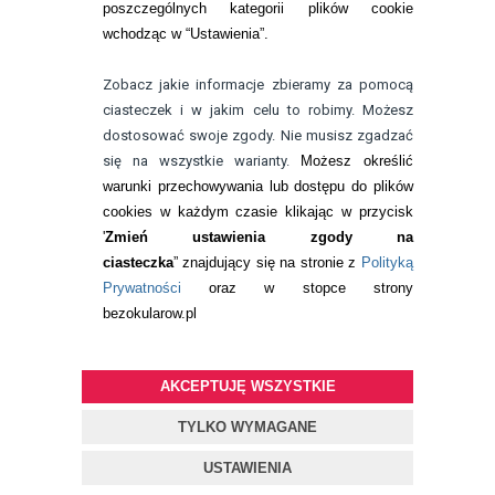
poszczególnych kategorii plików cookie
telefon:
wchodząc w “Ustawienia”.
732 08 08 72
e-mail:
Zobacz jakie informacje zbieramy za pomocą
kontakt@bezokularow.pl
ciasteczek i w jakim celu to robimy. Możesz
dostosować swoje zgody. Nie musisz zgadzać
się na wszystkie warianty.
Możesz określić
warunki przechowywania lub dostępu do plików
cookies w każdym czasie klikając w przycisk
'
Zmień ustawienia zgody na
ciasteczka
” znajdujący się na stronie z
Polityką
Prywatności
oraz w stopce strony
bezokularow.pl
AKCEPTUJĘ WSZYSTKIE
© Copyright by
BEZOKULARÓW
.PL
| soczewki kontaktowe i płyny
do soczewek
TYLKO WYMAGANE
Projekt i oprogramowanie sklepu:
ebexo
USTAWIENIA