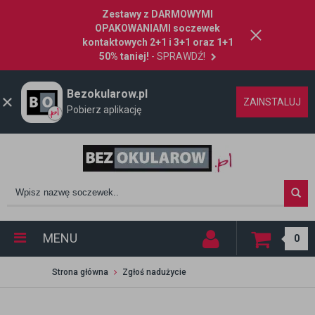
Zestawy z DARMOWYMI
OPAKOWANIAMI soczewek
kontaktowych 2+1 i 3+1 oraz 1+1
50% taniej!
- SPRAWDŹ!
Bezokularow.pl
ZAINSTALUJ
Pobierz aplikację
MENU
0
Strona główna
Zgłoś nadużycie