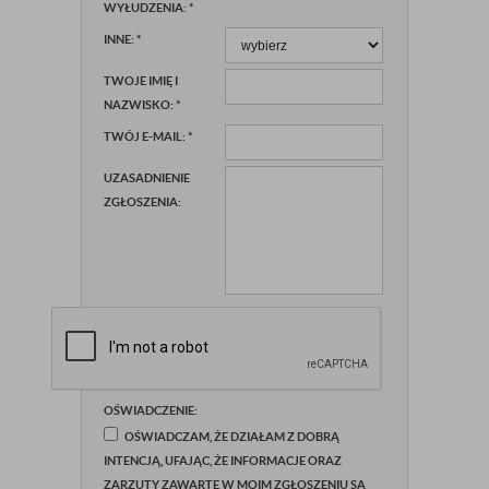
WYŁUDZENIA:
*
INNE:
*
TWOJE IMIĘ I
NAZWISKO:
*
TWÓJ E-MAIL:
*
UZASADNIENIE
ZGŁOSZENIA:
OŚWIADCZENIE:
OŚWIADCZAM, ŻE DZIAŁAM Z DOBRĄ
INTENCJĄ, UFAJĄC, ŻE INFORMACJE ORAZ
ZARZUTY ZAWARTE W MOIM ZGŁOSZENIU SĄ