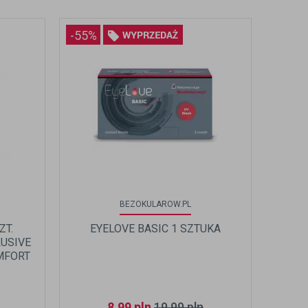
-55%
BEZOKULAROW.PL
ZT.
EYELOVE BASIC 1 SZTUKA
USIVE
MFORT
IK NA
8,99
pln
19,99
pln