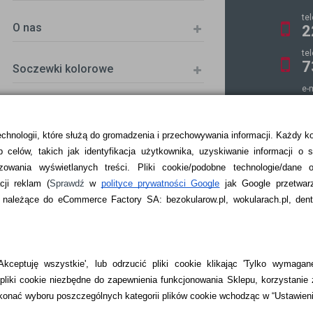
te
O nas
2
te
7
Soczewki kolorowe
e-
k
echnologii, które służą do gromadzenia i przechowywania informacji. Każdy k
 celów, takich jak identyfikacja użytkownika, uzyskiwanie informacji o 
ZKA
zowania wyświetlanych treści.
Pliki cookie/podobne technologie/dane 
ji reklam
(
Sprawdź
w
polityce prywatności Google
jak Google przetwar
ależące do eCommerce Factory SA: bezokularow.pl, wokularach.pl, denti
kceptuję wszystkie', lub odrzucić pliki cookie klikając 'Tylko wymagane
liki cookie niezbędne do zapewnienia funkcjonowania Sklepu, korzystanie 
onać wyboru poszczególnych kategorii plików cookie wchodząc w “Ustawien