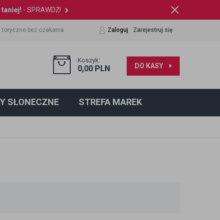
taniej!
- SPRAWDŹ!
 toryczne bez czekania
Zaloguj
Zarejestruj się
Koszyk:
DO KASY
0,00
PLN
Y SŁONECZNE
STREFA MAREK