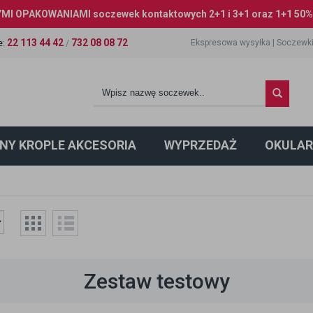
I OPAKOWANIAMI soczewek kontaktowych 2+1 i 3+1 oraz 1+1 50% 
22 113 44 42
732 08 08 72
Ekspresowa wysyłka
|
Soczewki
e
:
/
NY KROPLE AKCESORIA
WYPRZEDAŻ
OKULAR
Zestaw testowy