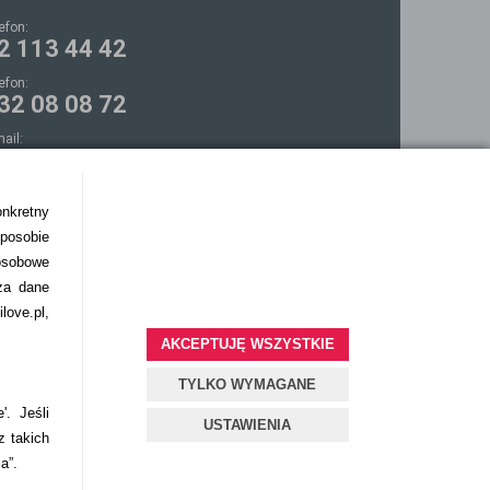
lefon:
2 113 44 42
lefon:
32 08 08 72
mail:
ontakt@bezokularow.pl
onkretny
sposobie
osobowe
za dane
love.pl,
AKCEPTUJĘ WSZYSTKIE
TYLKO WYMAGANE
'. Jeśli
USTAWIENIA
z takich
ia”.