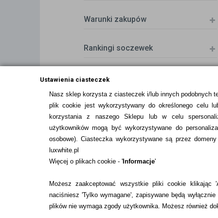
Warunki zakupów
Rankingi soczewek
Zwrot (odstąpienie od umowy)
Ustawienia ciasteczek
Nasz sklep korzysta z ciasteczek i/lub innych podobnych t
plik cookie jest wykorzystywany do określonego celu lub
ZMIEŃ USTAWIENIA ZGODY NA CIASTEC
korzystania z naszego Sklepu lub w celu spersonali
użytkowników mogą być wykorzystywane do personalizac
osobowe
). Ciasteczka wykorzystywane są przez domeny n
luxwhite.pl
Więcej o plikach cookie - '
Informacje
'
Możesz zaakceptować wszystkie pliki cookie klikając 'A
naciśniesz 'Tylko wymagane', zapisywane będą wyłącznie p
plików nie wymaga zgody użytkownika. Możesz również dok
Pobierz z
Pobierz z
Google Play
App Store