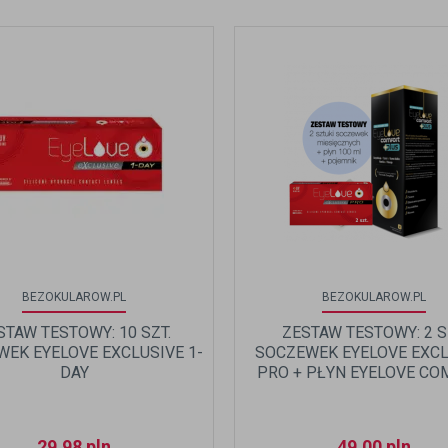
BEZOKULAROW.PL
BEZOKULAROW.PL
STAW TESTOWY: 10 SZT.
ZESTAW TESTOWY: 2 S
EK EYELOVE EXCLUSIVE 1-
SOCZEWEK EYELOVE EXCL
DAY
PRO + PŁYN EYELOVE CO
PLUS 100 ML + POJEMN
SOCZEWKI
29,98
pln
49,00
pln