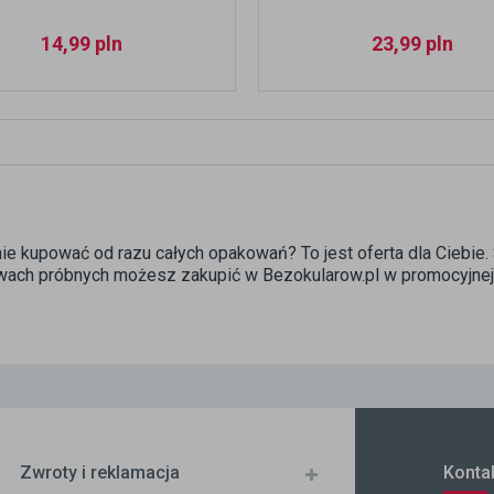
14,99
pln
23,99
pln
e kupować od razu całych opakowań? To jest oferta dla Ciebi
wach próbnych możesz zakupić w Bezokularow.pl w promocyjnej 
Zwroty i reklamacja
Konta