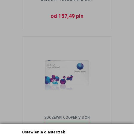
od 157,49 pln
SOCZEWKI COOPER VISION
BIOFINITY TORIC MULTIFOCAL 3
Ustawienia ciasteczek