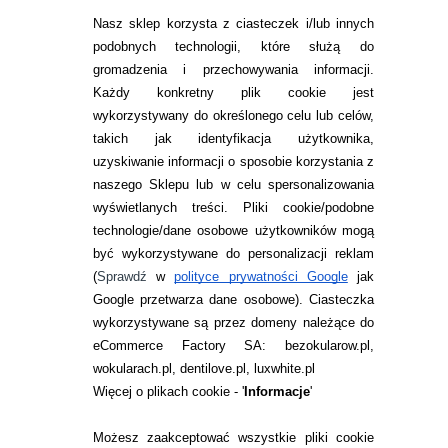
SZTUKI
Nasz sklep korzysta z ciasteczek i/lub innych
269,99
pln
podobnych technologii, które służą do
gromadzenia i przechowywania informacji.
Każdy konkretny plik cookie jest
wykorzystywany do określonego celu lub celów,
takich jak identyfikacja użytkownika,
uzyskiwanie informacji o sposobie korzystania z
naszego Sklepu lub w celu spersonalizowania
INFORMACJE KONTAKTOWE
wyświetlanych treści.
Pliki cookie/podobne
technologie/dane osobowe użytkowników mogą
JAK ZAMAWIAĆ?
być wykorzystywane do personalizacji reklam
ZWROTY I REKLAMACJA
(
Sprawdź
w
polityce prywatności Google
jak
Google przetwarza dane osobowe
). Ciasteczka
WARUNKI ZAKUPÓW
wykorzystywane są przez domeny należące do
eCommerce Factory SA: bezokularow.pl,
O NAS
wokularach.pl, dentilove.pl, luxwhite.pl
RANKINGI SOCZEWEK
Więcej o plikach cookie - '
Informacje
'
SOCZEWKI KOLOROWE
Możesz zaakceptować wszystkie pliki cookie