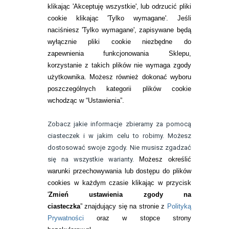
Zwrot (odstąpienie od umowy)
klikając 'Akceptuję wszystkie', lub odrzucić pliki
cookie klikając 'Tylko wymagane'. Jeśli
ZMIEŃ USTAWIENIA ZGODY NA CIASTECZKA
naciśniesz 'Tylko wymagane', zapisywane będą
wyłącznie pliki cookie niezbędne do
KONTAKT
zapewnienia funkcjonowania Sklepu,
korzystanie z takich plików nie wymaga zgody
telefon:
22 113 44 42
użytkownika. Możesz również dokonać wyboru
poszczególnych kategorii plików cookie
telefon:
wchodząc w “Ustawienia”.
732 08 08 72
e-mail:
Zobacz jakie informacje zbieramy za pomocą
kontakt@bezokularow.pl
ciasteczek i w jakim celu to robimy. Możesz
dostosować swoje zgody. Nie musisz zgadzać
się na wszystkie warianty.
Możesz określić
warunki przechowywania lub dostępu do plików
cookies w każdym czasie klikając w przycisk
'
Zmień ustawienia zgody na
ciasteczka
” znajdujący się na stronie z
Polityką
Prywatności
oraz w stopce strony