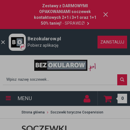
Zestawy z DARMOWYMI
OPAKOWANIAMI soczewek
kontaktowych 2+1 i 3+1 oraz 1+1
50% taniej!
- SPRAWDŹ!
Bezokularow.pl
ZAINSTALUJ
Pobierz aplikację
MENU
0
Strona główna
Soczewki toryczne Coopervision
SOCZEWKI