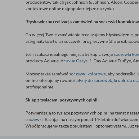
producentów takich jak Johnson & Johnson, Alcon, Cooper V
kontaktowe online najpopularniejsze na rynku.
Błyskawiczna realizacja zamówień na soczewki kontakto
Co więcej Twoje zamówienie zrealizujemy błyskawicznie, p
astygmatyków) oraz soczewki progresywne (dla prezbiopów
Jeśli szukasz idealnego miejsca by kupić swoje
soczewki ko
produkty Acuvue,
Acuvue Oasys
, 1-Day Acuvue TruEye, Air
Możesz także zamówić
soczewki kolorowe
, aby podkreślić
online, oferujemy również
płyny do soczewek
,
krople do oc
profesjonalnie.
Sklep z tysiącami pozytywnych opinii
Potwierdzają to tysiące pozytywnych opinii na temat nasze
soczewki
. Bazując na naszym ponad 14-letnim doświadczen
Współpracujemy także z okulistami i optometrystami. Już ter