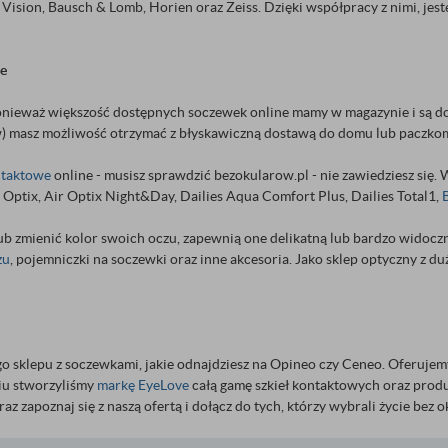
ision, Bausch & Lomb, Horien oraz Zeiss. Dzięki współpracy z nimi, jest
we
onieważ większość dostępnych soczewek online mamy w magazynie i są do
) masz możliwość otrzymać z błyskawiczną dostawą do domu lub paczko
ntaktowe
online - musisz sprawdzić bezokularow.pl - nie zawiedziesz się
 Optix, Air Optix Night&Day, Dailies Aqua Comfort Plus, Dailies Total1,
B
 lub zmienić kolor swoich oczu, zapewnią one delikatną lub bardzo widoc
zu
, pojemniczki na soczewki oraz inne akcesoria. Jako sklep optyczny z d
go sklepu z soczewkami, jakie odnajdziesz na Opineo czy Ceneo. Oferuje
iu stworzyliśmy
markę EyeLove
całą gamę szkieł kontaktowych oraz produ
az zapoznaj się z naszą ofertą i dołącz do tych, którzy wybrali życie bez 