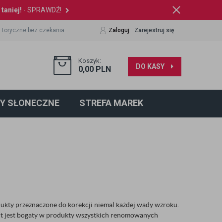
taniej!
- SPRAWDŹ!
 toryczne bez czekania
Zaloguj
Zarejestruj się
Koszyk:
DO KASY
0,00
PLN
Y SŁONECZNE
STREFA MAREK
kty przeznaczone do korekcji niemal każdej wady wzroku.
ent jest bogaty w produkty wszystkich renomowanych