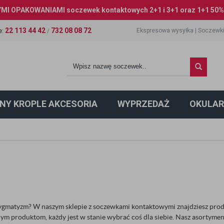
I OPAKOWANIAMI soczewek kontaktowych 2+1 i 3+1 oraz 1+1 50% 
22 113 44 42
732 08 08 72
Ekspresowa wysyłka
|
Soczewki
e
:
/
NY KROPLE AKCESORIA
WYPRZEDAŻ
OKULAR
gmatyzm? W naszym sklepie z soczewkami kontaktowymi znajdziesz produ
nym produktom, każdy jest w stanie wybrać coś dla siebie. Nasz asortym