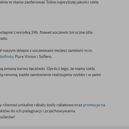
eśmy w stanie zaoferować Tobie najwyższej jakości szkła
stępne z wysyłką 24h. Nawet soczewki toryczne (dla
matu.
. W naszym sklepie z soczewkami możesz zamówić m.in.
iofinity
, Pure Vision i Soflens.
zną zmianę barwy tęczówki. Oprócz tego, że mamy szkła
użą renomą, każde zamówienie realizujemy szybko i w pełni
my również unikalne rabaty, kody rabatowe oraz
promocje na
któw do ich pielęgnacji i przechowywania.
okularów!