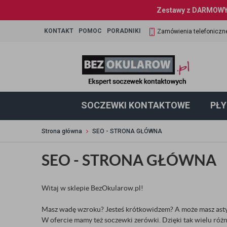
Zestawy z DARMOWYM
KONTAKT
POMOC
PORADNIKI
Zamówienia telefoniczn
SOCZEWKI KONTAKTOWE
PŁY
Strona główna
SEO - STRONA GŁÓWNA
SEO - STRONA GŁÓWNA
Witaj w sklepie BezOkularow.pl!
Masz wadę wzroku? Jesteś krótkowidzem? A może masz asty
W ofercie mamy też soczewki zerówki. Dzięki tak wielu róż