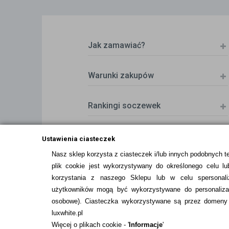
Jak zamawiać?
Warunki zakupów
Rankingi soczewek
Zwrot (odstąpienie od umowy)
Ustawienia ciasteczek
Nasz sklep korzysta z ciasteczek i/lub innych podobnych t
plik cookie jest wykorzystywany do określonego celu lub
ZMIEŃ USTAWIENIA ZGODY NA CIASTEC
korzystania z naszego Sklepu lub w celu spersonali
użytkowników mogą być wykorzystywane do personalizac
osobowe
). Ciasteczka wykorzystywane są przez domeny n
luxwhite.pl
Więcej o plikach cookie - '
Informacje
'