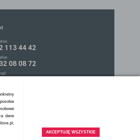
kt
lefon:
2 113 44 42
lefon:
32 08 08 72
mail:
ontakt@bezokularow.pl
onkretny
sposobie
osobowe
za dane
love.pl,
AKCEPTUJĘ WSZYSTKIE