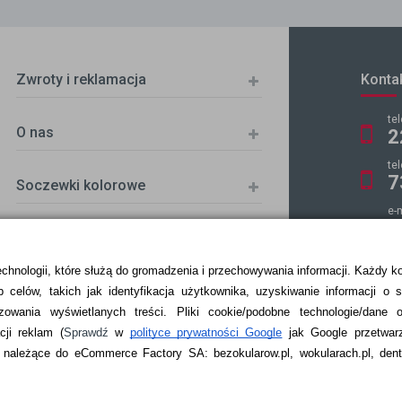
Zwroty i reklamacja
Konta
te
O nas
2
te
7
Soczewki kolorowe
e-
k
echnologii, które służą do gromadzenia i przechowywania informacji. Każdy k
 celów, takich jak identyfikacja użytkownika, uzyskiwanie informacji o 
ZKA
zowania wyświetlanych treści.
Pliki cookie/podobne technologie/dane 
ji reklam
(
Sprawdź
w
polityce prywatności Google
jak Google przetwar
ależące do eCommerce Factory SA: bezokularow.pl, wokularach.pl, denti