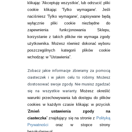
Zwrot (odstąpienie od umowy)
klikając 'Akceptuję wszystkie', lub odrzucić pliki
cookie klikając 'Tylko wymagane'. Jeśli
ZMIEŃ USTAWIENIA ZGODY NA CIASTECZKA
naciśniesz 'Tylko wymagane', zapisywane będą
wyłącznie pliki cookie niezbędne do
KONTAKT
zapewnienia funkcjonowania Sklepu,
korzystanie z takich plików nie wymaga zgody
telefon:
22 113 44 42
użytkownika. Możesz również dokonać wyboru
poszczególnych kategorii plików cookie
telefon:
wchodząc w “Ustawienia”.
732 08 08 72
e-mail:
Zobacz jakie informacje zbieramy za pomocą
kontakt@bezokularow.pl
ciasteczek i w jakim celu to robimy. Możesz
dostosować swoje zgody. Nie musisz zgadzać
się na wszystkie warianty.
Możesz określić
warunki przechowywania lub dostępu do plików
cookies w każdym czasie klikając w przycisk
'
Zmień ustawienia zgody na
ciasteczka
” znajdujący się na stronie z
Polityką
Prywatności
oraz w stopce strony
bezokularow.pl