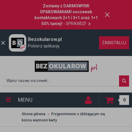
Zestawy z DARMOWYMI
OPAKOWANIAMI soczewek
kontaktowych 2+1 i 3+1 oraz 1+1
50% taniej!
- SPRAWDŹ!
Bezokularow.pl
ZAINSTALUJ
Pobierz aplikację
MENU
0
Strona główna
Przypomnienie o zbliżającym się
końcu ważności karty