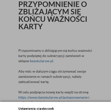
PRZYPOMNIENIE O
ZBLIŻAJĄCYM SIĘ
KOŃCU WAŻNOŚCI
KARTY
Przypominamy o zbliżającym się końcu ważności
karty podpiętej do subskrypcji zamówień w
sklepie
bezokularow.pl
.
Aby móc w dalszym ciągu otrzymywać swoje
zamówienie w ramach subskrypcji, należy
zaktualizować kartę.
W celu podpięcia nowej karty wejdź na stronę
https://www.bezokularow.pl/autoponawianie
i
wybierz "zmień dane karty" i dodaj nową kartę
do subskrypcji. Pamiętaj, że aby nanieść
Ustawienia ciasteczek