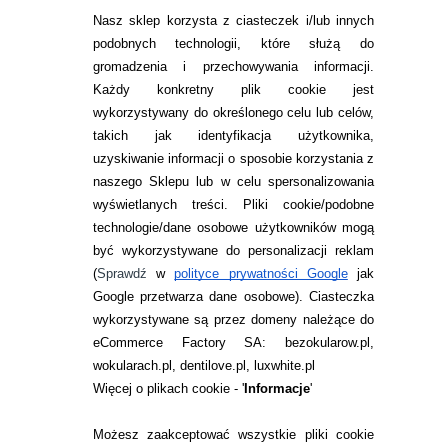
jakiekolwiek zmiany w swojej subskrypcji należy
Nasz sklep korzysta z ciasteczek i/lub innych
być zalogowanym na koncie klienta w sklepie.
podobnych technologii, które służą do
gromadzenia i przechowywania informacji.
Każdy konkretny plik cookie jest
wykorzystywany do określonego celu lub celów,
takich jak identyfikacja użytkownika,
uzyskiwanie informacji o sposobie korzystania z
naszego Sklepu lub w celu spersonalizowania
INFORMACJE KONTAKTOWE
wyświetlanych treści.
Pliki cookie/podobne
technologie/dane osobowe użytkowników mogą
JAK ZAMAWIAĆ?
być wykorzystywane do personalizacji reklam
ZWROTY I REKLAMACJA
(
Sprawdź
w
polityce prywatności Google
jak
Google przetwarza dane osobowe
). Ciasteczka
WARUNKI ZAKUPÓW
wykorzystywane są przez domeny należące do
eCommerce Factory SA: bezokularow.pl,
O NAS
wokularach.pl, dentilove.pl, luxwhite.pl
RANKINGI SOCZEWEK
Więcej o plikach cookie - '
Informacje
'
SOCZEWKI KOLOROWE
Możesz zaakceptować wszystkie pliki cookie