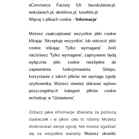
eCommerce Factory SA: bezokularow.pl,
O NAS
wokularach.pl, dentilove.pl, luxwhite.pl
RANKINGI SOCZEWEK
Więcej o plikach cookie - '
Informacje
'
SOCZEWKI KOLOROWE
Możesz zaakceptować wszystkie pliki cookie
Zwrot (odstąpienie od umowy)
klikając 'Akceptuję wszystkie', lub odrzucić pliki
cookie klikając 'Tylko wymagane'. Jeśli
ZMIEŃ USTAWIENIA ZGODY NA CIASTECZKA
naciśniesz 'Tylko wymagane', zapisywane będą
wyłącznie pliki cookie niezbędne do
KONTAKT
zapewnienia funkcjonowania Sklepu,
korzystanie z takich plików nie wymaga zgody
telefon:
22 113 44 42
użytkownika. Możesz również dokonać wyboru
poszczególnych kategorii plików cookie
telefon:
wchodząc w “Ustawienia”.
732 08 08 72
e-mail:
Zobacz jakie informacje zbieramy za pomocą
kontakt@bezokularow.pl
ciasteczek i w jakim celu to robimy. Możesz
dostosować swoje zgody. Nie musisz zgadzać
się na wszystkie warianty.
Możesz określić