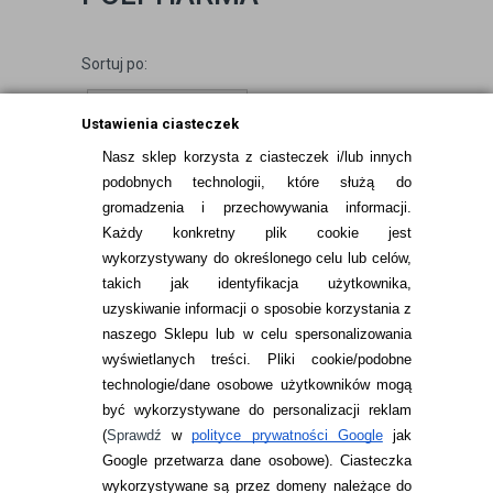
Sortuj po:
Ustawienia ciasteczek
Nasz sklep korzysta z ciasteczek i/lub innych
Brak produktów w wybranej kategorii
podobnych technologii, które służą do
spełniających kryteria wyświetlania.
gromadzenia i przechowywania informacji.
Każdy konkretny plik cookie jest
wykorzystywany do określonego celu lub celów,
takich jak identyfikacja użytkownika,
uzyskiwanie informacji o sposobie korzystania z
naszego Sklepu lub w celu spersonalizowania
INFORMACJE KONTAKTOWE
wyświetlanych treści.
Pliki cookie/podobne
technologie/dane osobowe użytkowników mogą
JAK ZAMAWIAĆ?
być wykorzystywane do personalizacji reklam
ZWROTY I REKLAMACJA
(
Sprawdź
w
polityce prywatności Google
jak
Google przetwarza dane osobowe
). Ciasteczka
WARUNKI ZAKUPÓW
wykorzystywane są przez domeny należące do