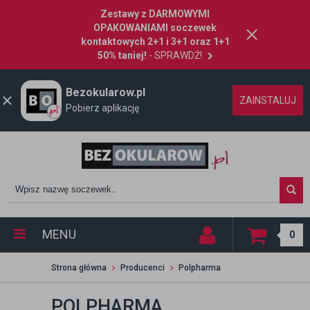
Zestawy z DARMOWYMI
OPAKOWANIAMI soczewek
kontaktowych 2+1 i 3+1 oraz 1+1
50% taniej!
- SPRAWDŹ!
Bezokularow.pl
ZAINSTALUJ
Pobierz aplikację
MENU
0
Strona główna
Producenci
Polpharma
POLPHARMA