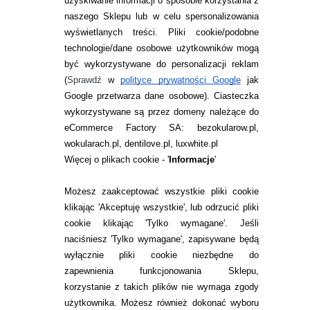
uzyskiwanie informacji o sposobie korzystania z
naszego Sklepu lub w celu spersonalizowania
INFORMACJE KONTAKTOWE
wyświetlanych treści.
Pliki cookie/podobne
technologie/dane osobowe użytkowników mogą
JAK ZAMAWIAĆ?
być wykorzystywane do personalizacji reklam
ZWROTY I REKLAMACJA
(
Sprawdź
w
polityce prywatności Google
jak
Google przetwarza dane osobowe
). Ciasteczka
WARUNKI ZAKUPÓW
wykorzystywane są przez domeny należące do
eCommerce Factory SA: bezokularow.pl,
O NAS
wokularach.pl, dentilove.pl, luxwhite.pl
RANKINGI SOCZEWEK
Więcej o plikach cookie - '
Informacje
'
SOCZEWKI KOLOROWE
Możesz zaakceptować wszystkie pliki cookie
Zwrot (odstąpienie od umowy)
klikając 'Akceptuję wszystkie', lub odrzucić pliki
cookie klikając 'Tylko wymagane'. Jeśli
ZMIEŃ USTAWIENIA ZGODY NA CIASTECZKA
naciśniesz 'Tylko wymagane', zapisywane będą
wyłącznie pliki cookie niezbędne do
KONTAKT
zapewnienia funkcjonowania Sklepu,
korzystanie z takich plików nie wymaga zgody
telefon:
22 113 44 42
użytkownika. Możesz również dokonać wyboru