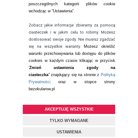
poszczególnych kategorii plików cookie
telefon:
wchodząc w “Ustawienia”.
732 08 08 72
e-mail:
Zobacz jakie informacje zbieramy za pomocą
kontakt@bezokularow.pl
ciasteczek i w jakim celu to robimy. Możesz
dostosować swoje zgody. Nie musisz zgadzać
się na wszystkie warianty.
Możesz określić
warunki przechowywania lub dostępu do plików
cookies w każdym czasie klikając w przycisk
'
Zmień ustawienia zgody na
ciasteczka
” znajdujący się na stronie z
Polityką
Prywatności
oraz w stopce strony
bezokularow.pl
AKCEPTUJĘ WSZYSTKIE
© Copyright by
BEZOKULARÓW
.PL
| soczewki kontaktowe i płyny
do soczewek
TYLKO WYMAGANE
Projekt i oprogramowanie sklepu:
ebexo
USTAWIENIA