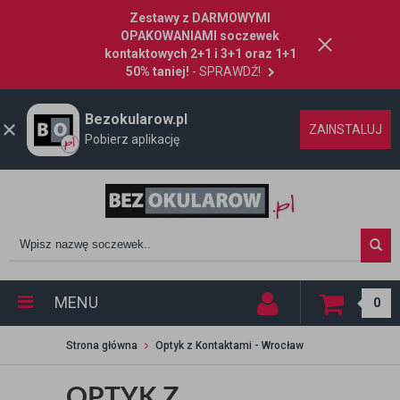
Zestawy z DARMOWYMI
OPAKOWANIAMI soczewek
kontaktowych 2+1 i 3+1 oraz 1+1
50% taniej!
- SPRAWDŹ!
Bezokularow.pl
ZAINSTALUJ
Pobierz aplikację
MENU
0
Strona główna
Optyk z Kontaktami - Wrocław
OPTYK Z