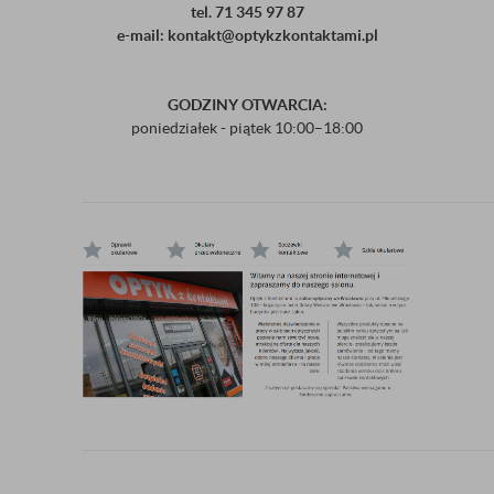
tel. 71 345 97 87
e-mail: kontakt@optykzkontaktami.pl
GODZINY OTWARCIA:
poniedziałek - piątek
10:00–18:00
...........................................................................................................................................................................................
...........................................................................................................................................................................................