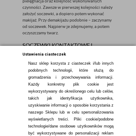
pielęgnacja oraz kolejność wykonywanych
czynności. Zawsze w pierwszej kolejności należy
założyć soczewki, a dopiero potem wykonać
makijaż. Przy demakijażu podobnie – zaczynamy
od soczewek. Najpierw je zdejmujemy, a potem
oczyszczamy twarz.
SOCZEWKI KONTAKTOWE I
AKCESORIA DO NICH SĄ BARDZO
Ustawienia ciasteczek
DROGIE
Nasz sklep korzysta z ciasteczek i/lub innych
Nie są. Soczewki są łatwo dostępne dla
podobnych technologii, które służą do
wszystkich, a ich cena jest proporcjonalna do
gromadzenia i przechowywania informacji.
komfortu jaki oferują.
Każdy konkretny plik cookie jest
wykorzystywany do określonego celu lub celów,
takich jak identyfikacja użytkownika,
uzyskiwanie informacji o sposobie korzystania z
naszego Sklepu lub w celu spersonalizowania
INFORMACJE KONTAKTOWE
wyświetlanych treści.
Pliki cookie/podobne
technologie/dane osobowe użytkowników mogą
JAK ZAMAWIAĆ?
być wykorzystywane do personalizacji reklam