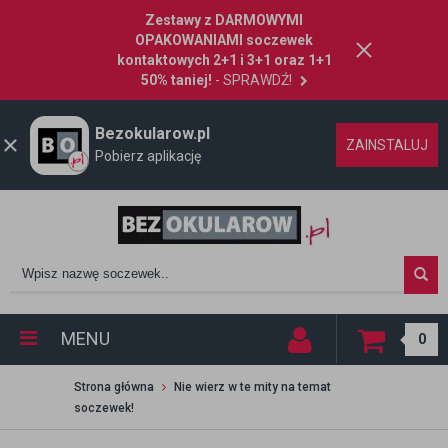
Zestawy z DARMOWYMI
OPAKOWANIAMI soczewek
kontaktowych 2+1 i 3+1 oraz 1+1
50% taniej!
- SPRAWDŹ!
Bezokularow.pl
ZAINSTALUJ
Pobierz aplikację
MENU
0
Strona główna
Nie wierz w te mity na temat
soczewek!