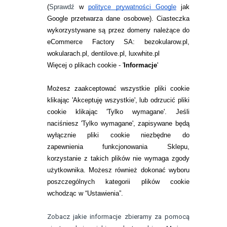
ZWROTY I REKLAMACJA
(
Sprawdź
w
polityce prywatności Google
jak
Google przetwarza dane osobowe
). Ciasteczka
WARUNKI ZAKUPÓW
wykorzystywane są przez domeny należące do
eCommerce Factory SA: bezokularow.pl,
O NAS
wokularach.pl, dentilove.pl, luxwhite.pl
RANKINGI SOCZEWEK
Więcej o plikach cookie - '
Informacje
'
SOCZEWKI KOLOROWE
Możesz zaakceptować wszystkie pliki cookie
Zwrot (odstąpienie od umowy)
klikając 'Akceptuję wszystkie', lub odrzucić pliki
cookie klikając 'Tylko wymagane'. Jeśli
ZMIEŃ USTAWIENIA ZGODY NA CIASTECZKA
naciśniesz 'Tylko wymagane', zapisywane będą
wyłącznie pliki cookie niezbędne do
KONTAKT
zapewnienia funkcjonowania Sklepu,
korzystanie z takich plików nie wymaga zgody
telefon:
22 113 44 42
użytkownika. Możesz również dokonać wyboru
poszczególnych kategorii plików cookie
telefon:
wchodząc w “Ustawienia”.
732 08 08 72
e-mail:
Zobacz jakie informacje zbieramy za pomocą
kontakt@bezokularow.pl