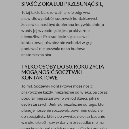
SPAŚĆ Z OKA LUB PRZESUNĄĆ SIĘ
Tutaj także bardzo ważną rolę odgrywa
prawidłowy dobór soczewek kontaktowych.
Soczewka musi być dobierana indywidualnie, a
wtedy jej wypadnięcie jest praktycznie
niemożliwe. Przesunięcie się soczewki
kontaktowej również nie wchodzi w grę,
ponieważ nie pozwala na to budowa
anatomiczna oka.
TYLKO OSOBY DO 50. ROKU ŻYCIA
MOGĄ NOSIĆ SOCZEWKI
KONTAKTOWE
To mit. Soczewki kontaktowe może nosić
praktycznie każdy, niezależnie od wieku. Są coraz
popularniejsze zarówno wśród dzieci, jak i u
osób starszych. Jednak niezależnie od tego, kto
planuje noszenie soczewek, powinien udać się
do specjalisty, który po wywiadzie oraz badaniu
wzroku określi, czy w danym przypadku nie ma
przeciwwskazań do ich noszenia. On też pomoże