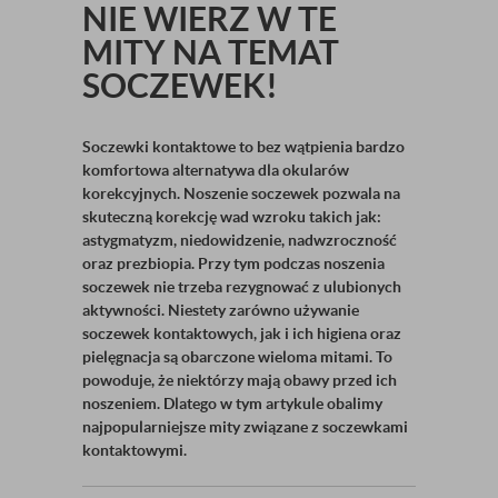
NIE WIERZ W TE
MITY NA TEMAT
SOCZEWEK!
Soczewki kontaktowe to bez wątpienia bardzo
komfortowa alternatywa dla okularów
korekcyjnych. Noszenie soczewek pozwala na
skuteczną korekcję wad wzroku takich jak:
astygmatyzm, niedowidzenie, nadwzroczność
oraz prezbiopia. Przy tym podczas noszenia
soczewek nie trzeba rezygnować z ulubionych
aktywności. Niestety zarówno używanie
soczewek kontaktowych, jak i ich higiena oraz
pielęgnacja są obarczone wieloma mitami. To
powoduje, że niektórzy mają obawy przed ich
noszeniem. Dlatego w tym artykule obalimy
najpopularniejsze mity związane z soczewkami
kontaktowymi.