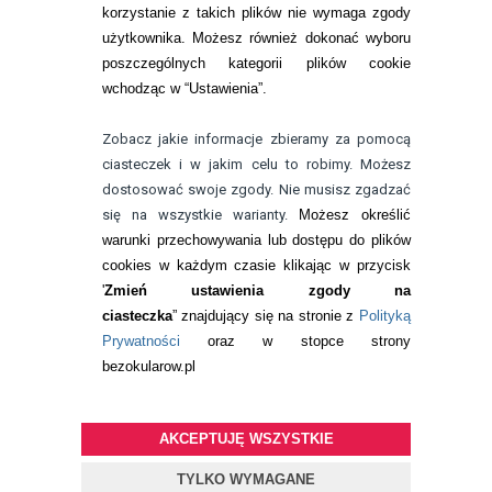
korzystanie z takich plików nie wymaga zgody
telefon:
22 113 44 42
użytkownika. Możesz również dokonać wyboru
poszczególnych kategorii plików cookie
telefon:
wchodząc w “Ustawienia”.
732 08 08 72
e-mail:
Zobacz jakie informacje zbieramy za pomocą
kontakt@bezokularow.pl
ciasteczek i w jakim celu to robimy. Możesz
dostosować swoje zgody. Nie musisz zgadzać
się na wszystkie warianty.
Możesz określić
warunki przechowywania lub dostępu do plików
cookies w każdym czasie klikając w przycisk
'
Zmień ustawienia zgody na
ciasteczka
” znajdujący się na stronie z
Polityką
Prywatności
oraz w stopce strony
bezokularow.pl
AKCEPTUJĘ WSZYSTKIE
© Copyright by
BEZOKULARÓW
.PL
| soczewki kontaktowe i płyny
do soczewek
TYLKO WYMAGANE