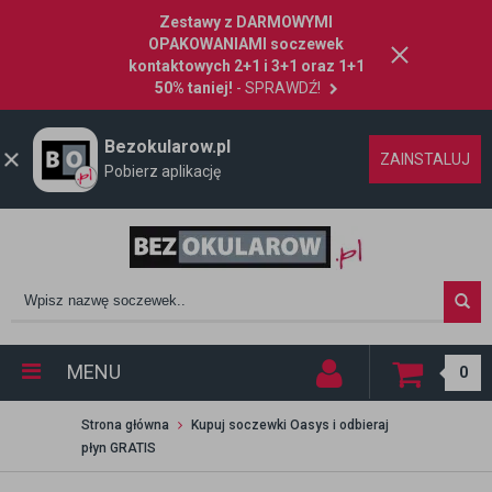
Zestawy z DARMOWYMI
OPAKOWANIAMI soczewek
kontaktowych 2+1 i 3+1 oraz 1+1
50% taniej!
- SPRAWDŹ!
Bezokularow.pl
ZAINSTALUJ
Pobierz aplikację
MENU
0
Strona główna
Kupuj soczewki Oasys i odbieraj
płyn GRATIS