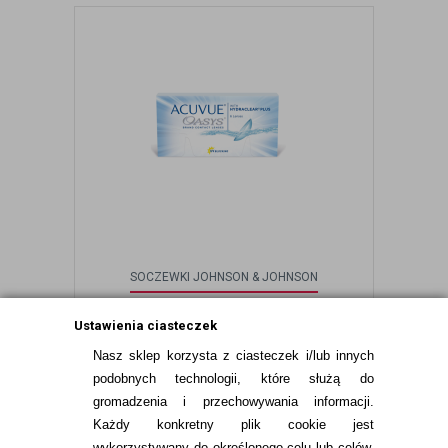
SOCZEWKI JOHNSON & JOHNSON
ACUVUE® OASYS 6 SZT. BC: 8,8
Ustawienia ciasteczek
Nasz sklep korzysta z ciasteczek i/lub innych
od 71,99 pln
podobnych technologii, które służą do
gromadzenia i przechowywania informacji.
Każdy konkretny plik cookie jest
wykorzystywany do określonego celu lub celów,