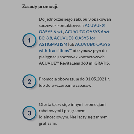
Zasady promocji:
Do jednoczesnego
zakupu 3 opakowań
soczewek kontaktowych
ACUVUE®
OASYS 6 szt.
,
ACUVUE
®
OASYS 6 szt.
BC: 8.8,
ACUVUE® OASYS for
ASTIGMATISM
lub
ACUVUE® OASYS
with Transitions™
otrzymasz
płyn do
pielęgnacji soczewek kontaktowych
ACUVUE™ RevitaLens 360 ml GRATIS.
Promocja obowiązuje do 31.05.2021 r.
lub do wyczerpania zapasów.
Oferta łączy się z innymi promocjami
rabatowymi i programem
lojalnościowym. Nie łączy się z innymi
gratisami.