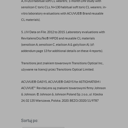
A, n=203 habitual soft CL wearers; 1-month DW study with
senoilcon C toric CLs, N=130 habitual soft toric CL wearers; in-
vitro laboratory evaluations with ACUVUE® Brand reusable
CL materials).
5. JJV Data on File. 2012 to 2015. Laboratory evaluations with
RevitalensOcuTec® MPDS and reusable CL materials
(senoilcon A, senoilcon C, etailcon A & galyilcon A). (cf:
addendum page 13 for additional details on these 4 reports).
Transitions jest znakiem towarowym Transitions Optical Inc.,
używane na licencji przez Transitions Optical Limited.
ACUVUE® OASYS, ACUVUE® OASYS for ASTIGMATISM i
ACUVUE™ RevitaLens są znakami towarowymi firmy Johnson
& Johnson. © Johnson & Johnson Poland Sp. z o.o., ul. Iłżecka
24, 02 135 Warszawa, Polska. 2020. BEZO/2020/11/9787
Sortuj po: