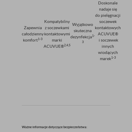
Doskonale
nadaje się
do pielęgnacji
Kompatybilny
soczewek
Wyjątkowo
Zapewnia
z soczewkami
kontaktowych
skuteczna
całodzienny
kontaktowymi
ACUVUE®
1-
dezynfekcja
1-3
komfort
marki
i soczewek
3
2,4,5
ACUVUE®
innych
wiodących
1-3
marek
Ważne informacje dotyczące bezpieczeństwa: