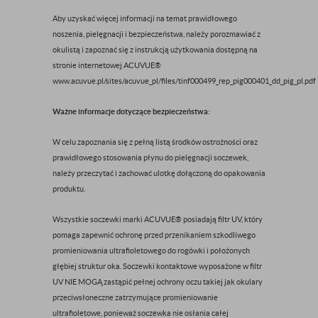
Aby uzyskać więcej informacji na temat prawidłowego
noszenia, pielęgnacji i bezpieczeństwa, należy porozmawiać z
okulistą i zapoznać się z instrukcją użytkowania dostępną na
stronie internetowej ACUVUE®
www.acuvue.pl/sites/acuvue_pl/files/tinf000499_rep_pig000401_dd_pig_pl.pdf
Ważne informacje dotyczące bezpieczeństwa:
W celu zapoznania się z pełną listą środków ostrożności oraz
prawidłowego stosowania płynu do pielęgnacji soczewek,
należy przeczytać i zachować ulotkę dołączoną do opakowania
produktu.
Wszystkie soczewki marki ACUVUE® posiadają filtr UV, który
pomaga zapewnić ochronę przed przenikaniem szkodliwego
promieniowania ultrafioletowego do rogówki i położonych
głębiej struktur oka. Soczewki kontaktowe wyposażone w filtr
UV NIE MOGĄ zastąpić pełnej ochrony oczu takiej jak okulary
przeciwsłoneczne zatrzymujące promieniowanie
ultrafioletowe, ponieważ soczewka nie osłania całej