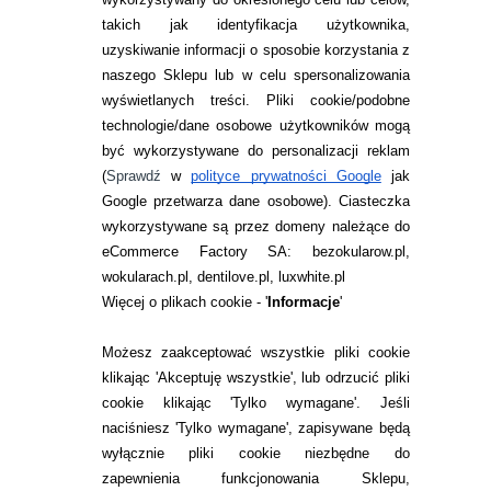
takich jak identyfikacja użytkownika,
uzyskiwanie informacji o sposobie korzystania z
naszego Sklepu lub w celu spersonalizowania
INFORMACJE KONTAKTOWE
wyświetlanych treści.
Pliki cookie/podobne
technologie/dane osobowe użytkowników mogą
JAK ZAMAWIAĆ?
być wykorzystywane do personalizacji reklam
ZWROTY I REKLAMACJA
(
Sprawdź
w
polityce prywatności Google
jak
Google przetwarza dane osobowe
). Ciasteczka
WARUNKI ZAKUPÓW
wykorzystywane są przez domeny należące do
eCommerce Factory SA: bezokularow.pl,
O NAS
wokularach.pl, dentilove.pl, luxwhite.pl
RANKINGI SOCZEWEK
Więcej o plikach cookie - '
Informacje
'
SOCZEWKI KOLOROWE
Możesz zaakceptować wszystkie pliki cookie
Zwrot (odstąpienie od umowy)
klikając 'Akceptuję wszystkie', lub odrzucić pliki
cookie klikając 'Tylko wymagane'. Jeśli
ZMIEŃ USTAWIENIA ZGODY NA CIASTECZKA
naciśniesz 'Tylko wymagane', zapisywane będą
wyłącznie pliki cookie niezbędne do
KONTAKT
zapewnienia funkcjonowania Sklepu,