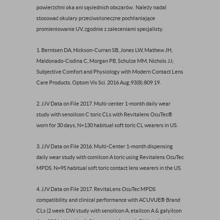
powierzchni oka ani sąsiednich obszarów. Należy nadal
stosować okulary przeciwsłoneczne pochłaniające
promieniowanie UV, zgodnie z zaleceniami specjalisty.
1. Berntsen DA, Hickson-Curran SB, Jones LW, Mathew JH,
Maldonado-Codina C, Morgan PB, Schulze MM, Nichols JJ;
Subjective Comfort and Physiology with Modern Contact Lens
Care Products. Optom Vis Sci. 2016 Aug;93(8):809 19.
2. JJV Data on File 2017. Multi-center 1-month daily wear
study with senoilcon C toric CLs with Revitalens OcuTec®
worn for 30 days, N=130 habitual soft toric CL wearers in US.
3. JJV Data on File 2016. Multi-Center 1-month dispensing
daily wear study with comilcon A toric using Revitalens OcuTec
MPDS. N=95 habitual soft toric contact lens wearers in the US.
4. JJV Data on File 2017. RevitaLens OcuTec MPDS
compatibility and clinical performance with ACUVUE® Brand
CLs (2 week DW study with senoilcon A, etailcon A & galyilcon